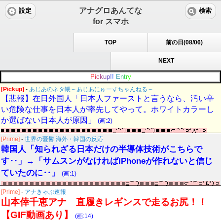
アナグロあんてな
設定
検索
for スマホ
TOP
前の日(08/06)
NEXT
P
i
c
k
u
p
!
!
E
n
t
r
y
[Pickup]
-
あじあのネタ帳～あじあにゅーすちゃんねる～
【悲報】在日外国人「日本人ファーストと言うなら、汚い辛
い危険な仕事を日本人が率先してやって。ホワイトカラーし
か選ばない日本人が原因」
(画:2)
[Prime]
-
世界の憂鬱 海外・韓国の反応
韓国人「知られざる日本だけの半導体技術がこちらで
す‥」→「サムスンがなければiPhoneが作れないと信じ
ていたのに‥」
(画:1)
[Prime]
-
アナきゃぷ速報
山本倖千恵アナ 直履きレギンスで走るお尻！！
【GIF動画あり】
(画:14)