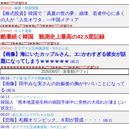
[Prime]
-
厳選！韓国情報
【株式投資】韓国で「真夏の世の夢」崩壊、若者中心に多く
の人が「人生オワタ」―中国メディア
[Prime]
-
キムチ速報
酷暑続く韓国 観測史上最高の42.5度記録
[Prime]
-
女子アナお宝画像速報－5chまとめ
【画像】海にいたカップルさん、エ□かわすぎる彼女が話
題になってしまうｗｗｗｗｗｗ
(画:2)
2026/08/07 - 新着順(デフォ)
06:18
-
アナ速‐女子アナ画像速報
【画像】田中みな実さんの妊娠後の胸がヤバいことになって
る
(画:3)
06:13
-
ハウメニージャパン！
韓国人「熊本地震発生時の病院手術中に突然の大揺れが凄まじい
状況だ」
06:07
-
あじあニュースちゃんねる
【悲報】札幌オリンピック、８割が賛成・・・・
(画:1)
06:05
-
女子アナお宝画像速報－5chまとめ