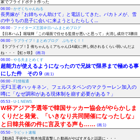
家でフライドポテト作った
06:00
-
かぞくちゃんねる
長男嫁が「お姉ちゃん助けて」と電話してきた。バカトメが、雪
の中うちの息子に会いに来ようとしたらしく...
06:00
-
ファイターズ王国＠日ハムまとめブログ
【日本ハム】堀瑞輝「この場面で任せる監督が悪いと思って」火消し成功で3勝目
06:00
-
ラブライブ！まとめブログ ぷちそく！！
【ラブライブ！】侑ちゃんもミアちゃん(14歳)に押し倒されるくらい弱いんだよ
ね・・・【虹ヶ咲】
(画:3)
06:00
-
やる夫まとめくす
超能力が使えるようになったので兄妹で限界まで極める事
にした件 その９
(画:1)
06:00
-
F1情報通
元F1王者ハッキネン、フェルスタペンのマクラーレン加入の
噂に「なぜ調和がある現体制を崩す必要がある？」
05:53
-
U-1 NEWS.
W杯アジア予選等で韓国サッカー協会がやらかしま
くりだと発覚、「いきなり共同開催になったしな」
と日韓共催の件に言及する声も……
(画:1)
05:50
-
ラビット速報
【動画】手術中に熊本地震直撃した動画がやばすぎると話題に・・・