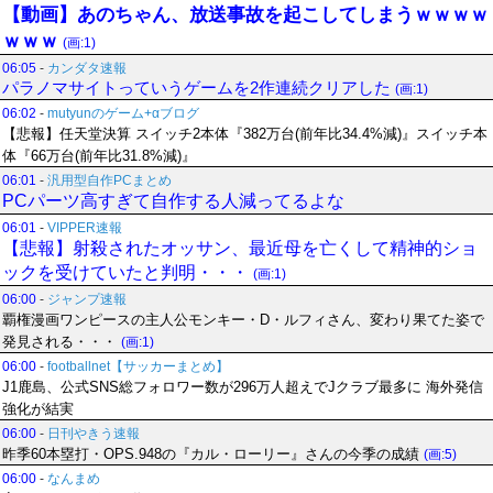
【動画】あのちゃん、放送事故を起こしてしまうｗｗｗｗ
ｗｗｗ
(画:1)
06:05
-
カンダタ速報
パラノマサイトっていうゲームを2作連続クリアした
(画:1)
06:02
-
mutyunのゲーム+αブログ
【悲報】任天堂決算 スイッチ2本体『382万台(前年比34.4%減)』スイッチ本
体『66万台(前年比31.8%減)』
06:01
-
汎用型自作PCまとめ
PCパーツ高すぎて自作する人減ってるよな
06:01
-
VIPPER速報
【悲報】射殺されたオッサン、最近母を亡くして精神的ショ
ックを受けていたと判明・・・
(画:1)
06:00
-
ジャンプ速報
覇権漫画ワンピースの主人公モンキー・D・ルフィさん、変わり果てた姿で
発見される・・・
(画:1)
06:00
-
footballnet【サッカーまとめ】
J1鹿島、公式SNS総フォロワー数が296万人超えでJクラブ最多に 海外発信
強化が結実
06:00
-
日刊やきう速報
昨季60本塁打・OPS.948の『カル・ローリー』さんの今季の成績
(画:5)
06:00
-
なんまめ