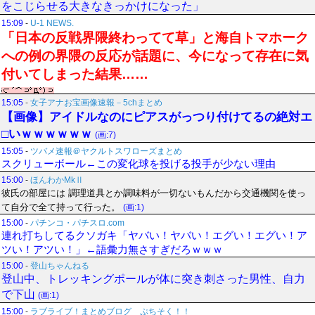
をこじらせる大きなきっかけになった」
15:09
-
U-1 NEWS.
「日本の反戦界隈終わってて草」と海自トマホーク
への例の界隈の反応が話題に、今になって存在に気
付いてしまった結果……
15:05
-
女子アナお宝画像速報－5chまとめ
【画像】アイドルなのにピアスがっつり付けてるの絶対エ
□いｗｗｗｗｗｗ
(画:7)
15:05
-
ツバメ速報＠ヤクルトスワローズまとめ
スクリューボール←この変化球を投げる投手が少ない理由
15:00
-
ほんわかMkⅡ
彼氏の部屋には 調理道具とか調味料が一切ないもんだから交通機関を使っ
て自分で全て持って行った。
(画:1)
15:00
-
パチンコ・パチスロ.com
連れ打ちしてるクソガキ「ヤバい！ヤバい！エグい！エグい！ア
ツい！アツい！」←語彙力無さすぎだろｗｗｗ
15:00
-
登山ちゃんねる
登山中、トレッキングポールが体に突き刺さった男性、自力
で下山
(画:1)
15:00
-
ラブライブ！まとめブログ ぷちそく！！