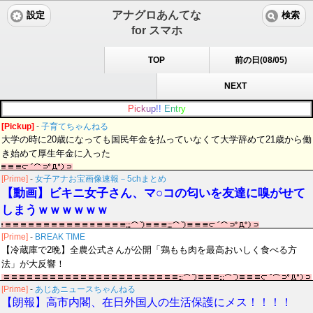
アナグロあんてな
設定
検索
for スマホ
TOP
前の日(08/05)
NEXT
P
i
c
k
u
p
!
!
E
n
t
r
y
[Pickup]
-
子育てちゃんねる
大学の時に20歳になっても国民年金を払っていなくて大学辞めて21歳から働
き始めて厚生年金に入った
[Prime]
-
女子アナお宝画像速報－5chまとめ
【動画】ビキニ女子さん、マ○コの匂いを友達に嗅がせて
しまうｗｗｗｗｗｗ
[Prime]
-
BREAK TIME
【冷蔵庫で2晩】全農公式さんが公開「鶏もも肉を最高おいしく食べる方
法」が大反響！
[Prime]
-
あじあニュースちゃんねる
【朗報】高市内閣、在日外国人の生活保護にメス！！！！