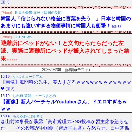
(画:1)
[Prime]
-
世界の憂鬱 海外・韓国の反応
韓国人「信じられない格差に言葉を失う…」日本と韓国の
あまりにも違いすぎる物価事情に韓国人も衝撃！
(画:1)
[Prime]
-
U-1 NEWS.
避難所にベッドがない！と文句たらたらだった左
派、実際に避難所にベッドが搬入されてしまった結
果……
2026/08/06 - 新着順(デフォ)
15:19
-
なんJミュージアム
【画像】肛門科の先生、美人すぎるｗｗｗwｗｗｗｗｗｗｗｗ
❤
(画:3)
15:19
-
じわ速 芸能ニュースまとめ
【画像】新人バーチャルYoutuberさん、ドエロすぎるｗ
ｗｗ
15:14
-
もえるあじあ(･∀･)
森山前幹事長が暴露「高市総理のSNS投稿が習主席を怒らせ
た」 「その投稿が中国側（習近平主席）を怒らせ、日中関係