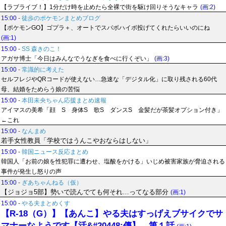
【ラブライブ！】1分だけ時を止めたら全裸で街を駆け回りそうなキャラ
(画:2)
15:00
-
徒歩のポケモンまとめブログ
【ポケモンGO】ゴプラ＋、オートでスパボハイボ投げてくれたらいいのにね
(画:1)
15:00
-
SS 森きのこ！
アガサ博士「今日はみんなでうなぎを食べに行くぞい」
(画:3)
15:00
-
常識的に考えた
セルフレジやQRコードが使えない…急速な「デジタル化」に取り残される60代
母、結婚をためらう娘の苦悩
15:00
-
本田未央ちゃん応援まとめ速報
アイマスの美希「顔 S 身体S 歌S ダンスS 金髪だが茶髪オプション付き」
←これ
15:00
-
なんまめ
若手女性教員「学校ではうんこやおならはしない」
15:00
-
韓国ニュース反応まとめ
韓国人「お前の娘を性犯罪に遭わせ、塩酸をかける」いじめ被害家族が脅迫される
事件が発生し怒りの声
15:00
-
ぎあちゃんねる（仮）
【ジョジョ5部】勢いで読んでても何それ…ってなる部分
(画:1)
15:00
-
やる夫まとめくす
【R-18（G）】【あんこ】やる夫はすっげえブサイクでサ
マナーなようです【活&#20448;傳】 第１話