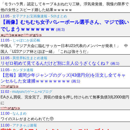
「モラハラ男」認定してキープ＆おねだり三昧。浮気発覚後、我慢の限界で
他の女性とスピード婚した結果ｗｗｗｗｗ
11:05
-
女子アナお宝画像速報－5chまとめ
【画像】むちむち女子バレーボール選手さん、マジで脱い
でしまうｗｗｗｗｗｗｗ
(画:3)
11:05
-
じゃぽにか反応帳
中国人「アジア大会に臨むサッカー日本U21代表のメンバーが発表！」 中
国人「U23アジア杯とほぼ一緒」「これは強そうだ」
11:05
-
異世界転生まとめ速報
リゼロ初めて見てるんだけど別に主人公うざくなくね？
(画:1)
11:05
-
カンダタ速報
【悲報】週間少年ジャンプのグッズ(43億円分)を注文し全てキャ
ンセルした女逮捕ｗｗｗｗｗｗｗｗ
(画:1)
11:02
-
mutyunのゲーム+αブログ
EAさん買収、完全完了。買収の借金を押し付けられて無事負債3兆2000億円
に
11:00
-
なんまめ
ワイのスレがまとめられてた🥺
11:00
-
アナきゃぷ速報