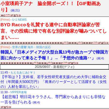
小室瑛莉子アナ 脇全開ポーズ！！【GIF動画あ
り】
(画:21)
[Prime]
-
U-1 NEWS.
BYD Raccoを礼賛する連中に自動車評論家が苦
言、その投稿に雉で有名な別評論家が噛みついてし
まい……
[Prime]
-
世界の憂鬱 海外・韓国の反応
韓国人「日本メディアが大型台風13号が急カーブで韓国方
面に向かって来ると予報！」→「予想外の進路‥」
(画:4)
2026/08/07 - 新着順(デフォ)
11:45
-
もえるあじあ(･∀･)
【平等は？】文科省、若手女性研究者支援のため大学に補助金交
付（年間最大5000万円）「将来のリーダーとして活躍する（女性
の）人材を輩出したい」
11:30
-
VIPPER速報
【超悲報】明日花キララさん、専門家からあまりにも非情な
一言を告げられる
(画:4)