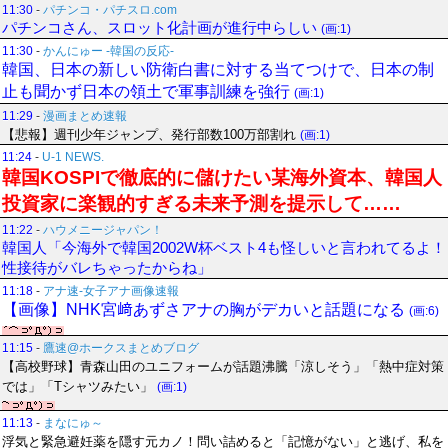
11:30
-
パチンコ・パチスロ.com
パチンコさん、スロット化計画が進行中らしい
(画:1)
11:30
-
かんにゅー -韓国の反応-
韓国、日本の新しい防衛白書に対する当てつけで、日本の制
止も聞かず日本の領土で軍事訓練を強行
(画:1)
11:29
-
漫画まとめ速報
【悲報】週刊少年ジャンプ、発行部数100万部割れ
(画:1)
11:24
-
U-1 NEWS.
韓国KOSPIで徹底的に儲けたい某海外資本、韓国人
投資家に楽観的すぎる未来予測を提示して……
11:22
-
ハウメニージャパン！
韓国人「今海外で韓国2002W杯ベスト4も怪しいと言われてるよ！
性接待がバレちゃったからね」
11:18
-
アナ速‐女子アナ画像速報
【画像】NHK宮﨑あずさアナの胸がデカいと話題になる
(画:6)
11:15
-
鷹速@ホークスまとめブログ
【高校野球】青森山田のユニフォームが話題沸騰「涼しそう」「熱中症対策
では」「Tシャツみたい」
(画:1)
11:13
-
まなにゅ～
浮気と緊急避妊薬を隠す元カノ！問い詰めると「記憶がない」と逃げ、私を