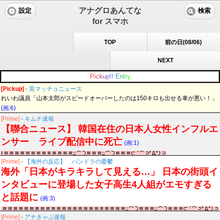
アナグロあんてな
設定
検索
for スマホ
TOP
前の日(08/06)
NEXT
P
i
c
k
u
p
!
!
E
n
t
r
y
[Pickup]
-
黒マッチョニュース
れいわ議員「山本太郎がスピードオーバーしたのは150キロも出せる車が悪い！」
(画:6)
[Prime]
-
キムチ速報
【聯合ニュース】 韓国在住の日本人女性インフルエ
ンサー ライブ配信中に死亡
(画:1)
[Prime]
-
【海外の反応】 パンドラの憂鬱
海外「日本がキラキラして見える…」 日本の街頭イ
ンタビューに登場した女子高生4人組がエモすぎる
と話題に
(画:3)
[Prime]
-
アナきゃぷ速報