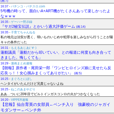
(画:7)
16:37
-
パチンコ・パチスロ.com
5号機の時って、面白いA+ART機がたくさんあって楽しかったよ
なｗｗｗ
16:35
-
ゲーハー黙示録
『サガ2秘宝伝説』とかいう過大評価ゲーム
(画:14)
16:35
-
子育てちゃんねる
私の地元は治安が悪く、弱いものいじめや犯罪を楽しみながら行うことが陽
キャの条件だった
16:31
-
もえるあじあ(･∀･)
蓮舫議員「蓮舫だから叩いていい、との報道に何度も向き合って
きました。悔しくても」
16:29
-
漫画まとめ速報
【朗報】原作者・尾田栄一郎「ワンピヒロインズ娘に見せたら反
応良っ！！女心掴みまくってありがたい」
(画:5)
16:25
-
まぐろとにぼし
ヘンタイがいたんだけど兄貴じゃないよね
16:25
-
ねこのあまやどり
ああ…ついに20年目でビルトインガスコンロの火がつかなくなった
16:20
-
VIPPER速報
【悲報】仙台育英の女部員←ベンチ入り 強豪校のジャガイ
モダンサー←ベンチ外