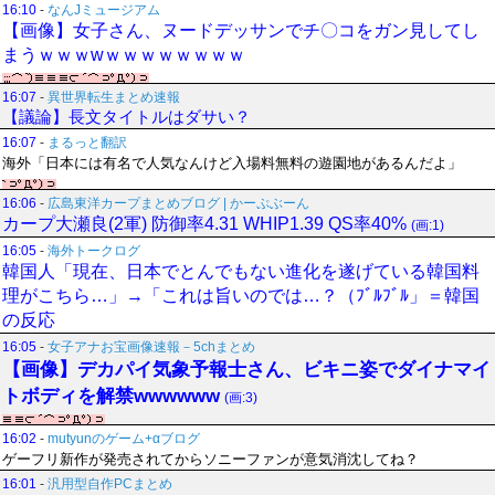
16:10
-
なんJミュージアム
【画像】女子さん、ヌードデッサンでチ〇コをガン見してし
まうｗｗｗwｗｗｗｗｗｗｗｗ
16:07
-
異世界転生まとめ速報
【議論】長文タイトルはダサい？
16:07
-
まるっと翻訳
海外「日本には有名で人気なんけど入場料無料の遊園地があるんだよ」
16:06
-
広島東洋カープまとめブログ | かーぷぶーん
カープ大瀬良(2軍) 防御率4.31 WHIP1.39 QS率40%
(画:1)
16:05
-
海外トークログ
韓国人「現在、日本でとんでもない進化を遂げている韓国料
理がこちら…」→「これは旨いのでは…？（ﾌﾞﾙﾌﾞﾙ」＝韓国
の反応
16:05
-
女子アナお宝画像速報－5chまとめ
【画像】デカパイ気象予報士さん、ビキニ姿でダイナマイ
トボディを解禁wwwwww
(画:3)
16:02
-
mutyunのゲーム+αブログ
ゲーフリ新作が発売されてからソニーファンが意気消沈してね？
16:01
-
汎用型自作PCまとめ