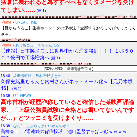
猛暑に襲われると為すすべべもなくダメージを受け
てしまい……
(画:1)
[Prime]
-
BREAK TIME
【目からうろこ】生姜やニンニクの保存法「全部すりおろしてぴちっとして
冷凍」
[Prime]
-
あじあニュースちゃんねる
【速報】日本製メモリに世界中から注文殺到！！！ １兆５０
００億円で工場増築へ
(画:1)
2026/08/08 - 新着順(デフォ)
16:40
-
坂道情報通～乃木坂46まとめ～
久保史緒里ちゃんと内村さんがネットミーム化ｗ【元乃木坂
46】
(画:1)
16:39
-
U-1 NEWS.
高市首相が経歴詐称していると確信した某映画評論
家、「上級公務員試験に合格とは書いてないんです
が…」とツッコミを受けまくり……
16:38
-
なんJ（まとめては）いかんのか？
高橋奎二、2週連続の背信投球 池山監督すっぱい顔ｗｗｗｗ