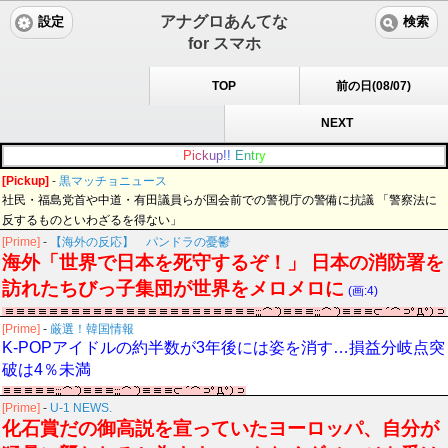
アナグロあんてな
設定
検索
for スマホ
TOP
前の日(08/07)
NEXT
P
i
c
k
u
p
!
!
E
n
t
r
y
[Pickup]
-
黒マッチョニュース
社民・福島党首や中道・有田議員らが国会前での警視庁の警備に抗議 「警察法に
反するものといわざるを得ない」
[Prime]
-
【海外の反応】 パンドラの憂鬱
海外「世界で日本を死守するぞ！」 日本の消防署を
訪れたちびっ子集団が世界をメロメロに
(画:4)
[Prime]
-
厳選！韓国情報
K-POPアイドルの約半数が3年後には姿を消す…損益分岐点突
破は4％未満
[Prime]
-
U-1 NEWS.
化石賞だの御高説を宣っていたヨーロッパ、自分が