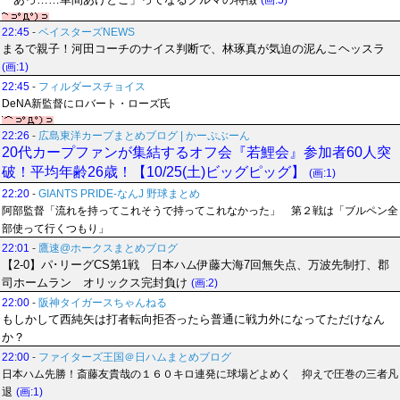
(画:5)
22:45
-
ベイスターズNEWS
まるで親子！河田コーチのナイス判断で、林琢真が気迫の泥んこヘッスラ
(画:1)
22:45
-
フィルダースチョイス
DeNA新監督にロバート・ローズ氏
22:26
-
広島東洋カープまとめブログ | かーぷぶーん
20代カープファンが集結するオフ会『若鯉会』参加者60人突
破！平均年齢26歳！【10/25(土)ビッグピッグ】
(画:1)
22:20
-
GIANTS PRIDE-なんJ 野球まとめ
阿部監督「流れを持ってこれそうで持ってこれなかった」 第２戦は「ブルペン全
部使って行くつもり」
22:01
-
鷹速@ホークスまとめブログ
【2-0】パ･リーグCS第1戦 日本ハム伊藤大海7回無失点、万波先制打、郡
司ホームラン オリックス完封負け
(画:2)
22:00
-
阪神タイガースちゃんねる
もしかして西純矢は打者転向拒否ったら普通に戦力外になってただけなん
か？
22:00
-
ファイターズ王国＠日ハムまとめブログ
日本ハム先勝！斎藤友貴哉の１６０キロ連発に球場どよめく 抑えで圧巻の三者凡
退
(画:1)