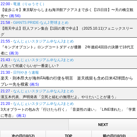
22:00
-
竜速（りゅうそく）
【徒歩ニキ】東京駅からしまね海洋館アクアスまで歩く【15日目】〜天の橋立観
光〜
(画:56)
21:58
-
GIANTS PRIDE-なんJ 野球まとめ
【雨天中止】巨人ファン集合【1回の裏で中止】（2025.10.11)フェニックスリー
グ
21:55
-
なんじぇいスタジアム＠なんJまとめ
『キングオブコント』ロングコートダディが優勝 2年連続4回目の決勝で18代王
者に
(画:3)
21:43
-
なんじぇいスタジアム＠なんJまとめ
人生って何歳ぐらいが一番楽しい？
21:30
-
日刊やきう速報
楽天・則本昂大が海外FA権の行使を明言 楽天残留も含め日米42球団から
プレー先を模索
(画:5)
21:27
-
なんじぇいスタジアム＠なんJまとめ
漢玉木代表、声明発表「立民と組むの無理だよ。やりたいことが違う」
21:20
-
なんじぇいスタジアム＠なんJまとめ
3大オブラートの包み方「行けたら行く」「音楽性の違い」「LINE壊れた」「学業
に専念」
(画:1)
NEXT
次の日(10/12)
TOP
前の日(10/10)