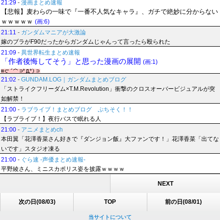
21:29
-
漫画まとめ速報
【悲報】麦わらの一味で『一番不人気なキャラ』、ガチで絶妙に分からない
ｗｗｗｗｗ
(画:6)
21:11
-
ガンダムマニアが大激論
嫁のブラがF90だったからガンダムじゃんって言ったら殴られた
21:09
-
異世界転生まとめ速報
「作者後悔してそう」と思った漫画の展開
(画:1)
21:02
-
GUNDAM.LOG｜ガンダムまとめブログ
「ストライクフリーダム×T.M.Revolution」衝撃のクロスオーバービジュアルが突
如解禁！
21:00
-
ラブライブ！まとめブログ ぷちそく！！
【ラブライブ！】夜行バスで眠れる人
21:00
-
アニメまとめch
本田翼「花澤香菜さん好きで『ダンジョン飯』大ファンです！」花澤香菜「出てな
いです」スタジオ凍る
21:00
-
ぐら速 -声優まとめ速報-
平野綾さん、ミニスカポリス姿を披露ｗｗｗｗ
NEXT
次の日(08/03)
TOP
前の日(08/01)
当サイトについて