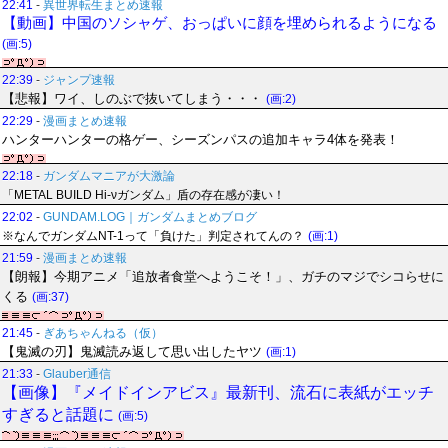
22:41
-
異世界転生まとめ速報
【動画】中国のソシャゲ、おっぱいに顔を埋められるようになる
(画:5)
22:39
-
ジャンプ速報
【悲報】ワイ、しのぶで抜いてしまう・・・
(画:2)
22:29
-
漫画まとめ速報
ハンターハンターの格ゲー、シーズンパスの追加キャラ4体を発表！
22:18
-
ガンダムマニアが大激論
「METAL BUILD Hi-νガンダム」盾の存在感が凄い！
22:02
-
GUNDAM.LOG｜ガンダムまとめブログ
※なんでガンダムNT-1って「負けた」判定されてんの？
(画:1)
21:59
-
漫画まとめ速報
【朗報】今期アニメ「追放者食堂へようこそ！」、ガチのマジでシコらせに
くる
(画:37)
21:45
-
ぎあちゃんねる（仮）
【鬼滅の刃】鬼滅読み返して思い出したヤツ
(画:1)
21:33
-
Glauber通信
【画像】『メイドインアビス』最新刊、流石に表紙がエッチ
すぎると話題に
(画:5)