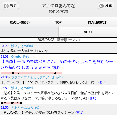
アナグロあんてな
設定
検索
for スマホ
次の日(08/03)
TOP
前の日(08/01)
NEXT
2025/08/02 - 新着順(デフォ)
23:29
-
漫画まとめ速報
北斗の拳に一人無能がおるよな
23:03
-
Glauber通信
【画像】一般の野球漫画さん、女の子のおしっこを飲むシー
ンを描いてしまうｗｗｗｗ
(画:8)
23:00
-
ラブライブ！まとめブログ ぷちそく！！
【ラブライブ！】37.5℃のファンタジー、関東でも味わえるように…
(画:1)
22:59
-
漫画まとめ速報
【悲報】X民「タコピーの原罪みたいなバズり目的で物語の整合性を蔑ろに
する作品ばかりなの、マジ笑い事じゃない」→2万いいね
(画:6)
22:50
-
ぎあちゃんねる（仮）
【REBORN！】多分この漫画で1番有名なシーン
(画:1)