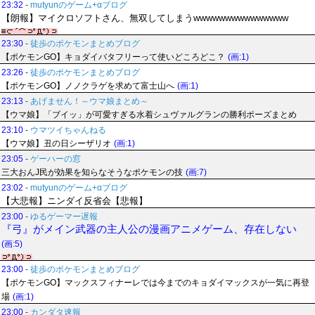
23:32
-
mutyunのゲーム+αブログ
【朗報】マイクロソフトさん、無双してしまうwwwwwwwwwwwwwww
23:30
-
徒歩のポケモンまとめブログ
【ポケモンGO】キョダイバタフリーって使いどころどこ？
(画:1)
23:26
-
徒歩のポケモンまとめブログ
【ポケモンGO】ノノクラゲを求めて富士山へ
(画:1)
23:13
-
あげません！～ウマ娘まとめ～
【ウマ娘】「ブイッ」が可愛すぎる水着シュヴァルグランの勝利ポーズまとめ
23:10
-
ウマツイちゃんねる
【ウマ娘】丑の日シーザリオ
(画:1)
23:05
-
ゲーハーの窓
三大おんJ民が効果を知らなそうなポケモンの技
(画:7)
23:02
-
mutyunのゲーム+αブログ
【大悲報】ニンダイ反省会【悲報】
23:00
-
ゆるゲーマー遅報
『弓』がメイン武器の主人公の漫画アニメゲーム、存在しない
(画:5)
23:00
-
徒歩のポケモンまとめブログ
【ポケモンGO】マックスフィナーレでは今までのキョダイマックスが一気に再登
場
(画:1)
23:00
-
カンダタ速報