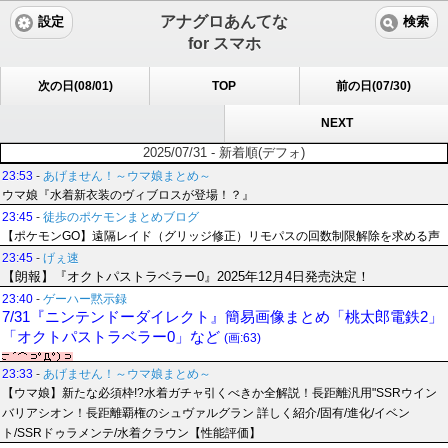
アナグロあんてな
設定
検索
for スマホ
次の日(08/01)
TOP
前の日(07/30)
NEXT
2025/07/31 - 新着順(デフォ)
23:53
-
あげません！～ウマ娘まとめ～
ウマ娘『水着新衣装のヴィブロスが登場！？』
23:45
-
徒歩のポケモンまとめブログ
【ポケモンGO】遠隔レイド（グリッジ修正）リモパスの回数制限解除を求める声
23:45
-
げぇ速
【朗報】『オクトパストラベラー0』2025年12月4日発売決定！
23:40
-
ゲーハー黙示録
7/31『ニンテンドーダイレクト』簡易画像まとめ「桃太郎電鉄2」
「オクトパストラベラー0」など
(画:63)
23:33
-
あげません！～ウマ娘まとめ～
【ウマ娘】新たな必須枠!?水着ガチャ引くべきか全解説！長距離汎用"SSRウイン
バリアシオン！長距離覇権のシュヴァルグラン 詳しく紹介/固有/進化/イベン
ト/SSRドゥラメンテ/水着クラウン【性能評価】