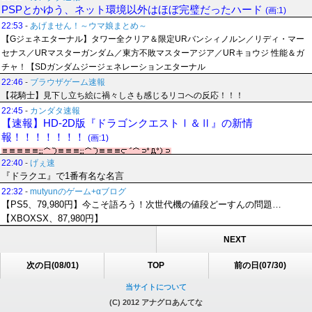
PSPとかゆう、ネット環境以外はほぼ完璧だったハード
(画:1)
22:53
-
あげません！～ウマ娘まとめ～
【Gジェネエターナル】タワー全クリア＆限定URバンシィノルン／リディ・マー
セナス／URマスターガンダム／東方不敗マスターアジア／URキョウジ 性能＆ガ
チャ！【SDガンダムジージェネレーションエターナル
22:46
-
ブラウザゲーム速報
【花騎士】見下し立ち絵に禍々しさも感じるリコへの反応！！！
22:45
-
カンダタ速報
【速報】HD-2D版『ドラゴンクエストⅠ＆Ⅱ』の新情
報！！！！！！！
(画:1)
22:40
-
げぇ速
『ドラクエ』で1番有名な名言
22:32
-
mutyunのゲーム+αブログ
【PS5、79,980円】今こそ語ろう！次世代機の値段どーすんの問題…
【XBOXSX、87,980円】
NEXT
次の日(08/01)
TOP
前の日(07/30)
当サイトについて
(C) 2012 アナグロあんてな