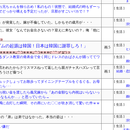
ま
お兄ちゃんを独り占め！私のもの！状態で、結婚式の時もずーっ
[ 生活 ]
でどっかり構える予定だったが、旦那がすごいバカで！？
[ 生活 ]
実』が発覚した。嫁が不倫していた。しかもその歳月が・・・
浮
めた。彼女「なんでお金出さないの？迎えに来ないの？」俺「他に
[ 生活 ]
ダムの起源は韓国！日本は韓国に謝罪しろ！」
[ 生活 ]
画:5
ヒ
るダンス教室の発表会で全く同じドレスのおばさんが踊っててワ
[ 生活 ]
婚
言われたからクリスマスねって返したら親ガチャ大ハズレって言
[ 生活 ]
画:1
結婚・恋
ろうけど傷つく
ュックしょってお散歩ってダイニングテーブルをぐるぐる。お母
[ 生活 ]
ら･･･
婚
お祝い金を渡したら義兄嫁から『あの金額なら内祝はいらないっ
[ 生活 ]
んなもんか…」と思っていたら→
婚
燭に点灯した瞬間、その席にいた〇〇が吹き消して驚いた件ｗｗ
[ 生活 ]
その『弟』は弟ではなかった。本当の姿は・・・
[ 生活 ]
浮
い嫌だ
[ 生活 ]