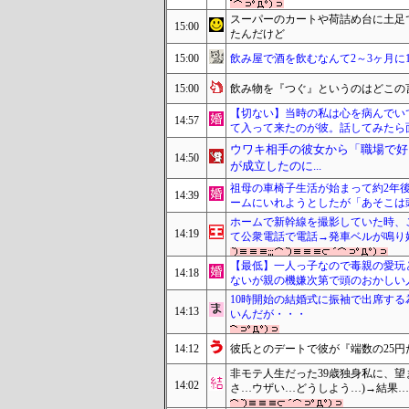
スーパーのカートや荷詰め台に土足
15:00
たんだけど
15:00
飲み屋で酒を飲むなんて2～3ヶ月に
15:00
飲み物を『つぐ』というのはどこの
【切ない】当時の私は心を病んでい
14:57
て入って来たのが彼。話してみたら
ウワキ相手の彼女から「職場で好
14:50
が成立したのに...
祖母の車椅子生活が始まって約2年
14:39
ームにいれようとしたが「あそこは
ホームで新幹線を撮影していた時、
14:19
て公衆電話で電話→発車ベルが鳴り
【最低】一人っ子なので毒親の愛玩
14:18
ないが親の機嫌次第で頭のおかしい
10時開始の結婚式に振袖で出席する
14:13
いんだが・・・
14:12
彼氏とのデートで彼が『端数の25円
非モテ人生だった39歳独身私に、望
14:02
さ…ウザい…どうしよう…)→結果…