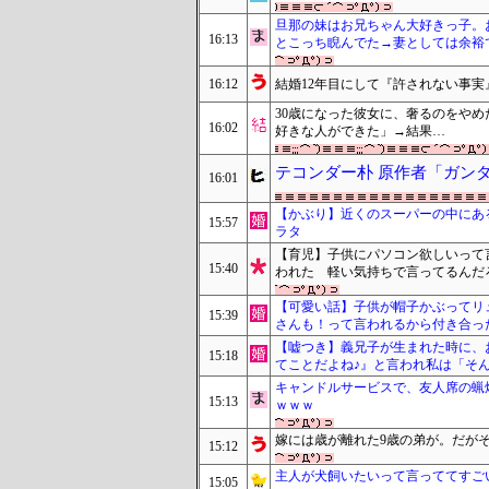
旦那の妹はお兄ちゃん大好きっ子。
16:13
とこっち睨んでた→妻としては余裕
16:12
結婚12年目にして『許されない事
30歳になった彼女に、奢るのをや
16:02
好きな人ができた」→結果…
テコンダー朴 原作者「ガン
16:01
【かぶり】近くのスーパーの中にあ
15:57
ラタ
【育児】子供にパソコン欲しいって
15:40
われた 軽い気持ちで言ってるんだ
【可愛い話】子供が帽子かぶってリ
15:39
さんも！って言われるから付き合った
【嘘つき】義兄子が生まれた時に、
15:18
てことだよね♪』と言われ私は「そ
キャンドルサービスで、友人席の蝋
15:13
ｗｗｗ
嫁には歳が離れた9歳の弟が。だが
15:12
主人が犬飼いたいって言っててすご
15:05