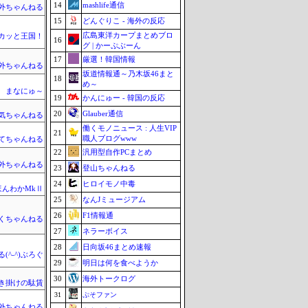
14
mashlife通信
外ちゃんねる
15
どんぐりこ - 海外の反応
広島東洋カープまとめブロ
カッと王国！
16
グ | かーぷぶーん
17
厳選！韓国情報
外ちゃんねる
坂道情報通～乃木坂46まと
18
め～
まなにゅ～
19
かんにゅー - 韓国の反応
20
Glauber通信
気ちゃんねる
働くモノニュース : 人生VIP
21
職人ブログwww
てちゃんねる
22
汎用型自作PCまとめ
外ちゃんねる
23
登山ちゃんねる
24
ヒロイモノ中毒
ほんわかMkⅡ
25
なんJミュージアム
26
F1情報通
くちゃんねる
27
ネラーボイス
28
日向坂46まとめ速報
(^-^)ぶろぐ
29
明日は何を食べようか
30
海外トークログ
き掛けの駄賃
31
ぷそファン
外ちゃんねる