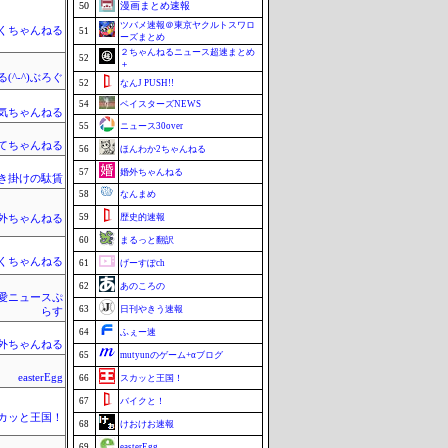
50
漫画まとめ速報
ツバメ速報＠東京ヤクルトスワロ
くちゃんねる
51
ーズまとめ
２ちゃんねるニュース超速まとめ
52
＋
(^-^)ぶろぐ
52
なんJ PUSH!!
54
ベイスターズNEWS
気ちゃんねる
55
ニュース30over
てちゃんねる
56
ほんわか2ちゃんねる
57
婚外ちゃんねる
き掛けの駄賃
58
なんまめ
59
歴史的速報
外ちゃんねる
60
まるっと翻訳
くちゃんねる
61
げーすぽch
62
あのころの
愛ニュースぷ
63
日刊やきう速報
らす
64
ふぇー速
外ちゃんねる
65
mutyunのゲーム+αブログ
easterEgg
66
スカッと王国！
67
バイクと！
カッと王国！
68
けおけお速報
69
easterEgg