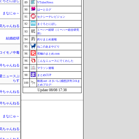
ぐろとにぼし
89
VTuberNews
90
はーとログ
まなにゅ～
91
セクシーテレビジョン
92
まぐろとにぼし
気ちゃんねる
ミーハー総研（ミーハー総合研究
93
所）
結婚総研
94
釣りまとめ速報
95
ねこのあまやどり
ロイモノ中毒
96
究極のまとめ.com
96
こんなニュースにでくわした
外ちゃんねる
98
マラソン速報
98
まとめCUP
愛ニュースぷ
らす
映画.net -ネタバレ|感想|評判 2chま
100
とめブログ-
Update 08/08 17:38
外ちゃんねる
外ちゃんねる
まなにゅ～
気ちゃんねる