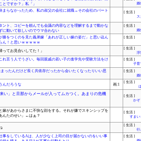
ことですか？」私「」
婚
決まらなかったため、私の叔父の会社に就職→その会社のパート
[ 生活 ]
ス
タント、コピーを頼んでも会議の内容などを理解するまで動かな
[ 生活 ]
ずに動いて欲しいのでウマ合わない
婚
が膝をつくのを見た義弟嫁「あれが正しい嫁の姿だ」と思い込ん
[ 生活 ]
らん！と思いｗｗｗｗｗ
[ 生活 ]
帰ってお見合いしてた！」
浮
これ言う人でうざい。毎回親戚の若い子の進学先や受験方法をけ
[ 生活 ]
子育
決まったんだけど長く共依存だったから会いたくなったりいい思
[ 生活 ]
婚
[ 生活 ]
うんだろうな
画:1
来い」と旦那からメールが入ってムカつく。あまりの危機
[ 生活 ]
かぞ
と嫁があからさまに不快な顔をする。それが嫌でスキンシップを
[ 生活 ]
あんたのせい」←はぁ？
すまいる
[ 生活 ]
ね
行
仕事をしているAは、人が少なく上司の目が届かないのをいい事
[ 生活 ]
婚