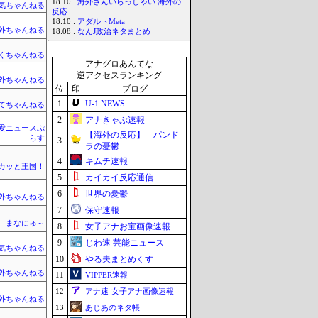
18:10 :
海外さんいらっしゃい 海外の
気ちゃんねる
反応
18:10 :
アダルトMeta
外ちゃんねる
18:08 :
なんJ政治ネタまとめ
くちゃんねる
アナグロあんてな
逆アクセスランキング
外ちゃんねる
位
印
ブログ
1
U-1 NEWS.
てちゃんねる
2
アナきゃぷ速報
愛ニュースぷ
【海外の反応】 パンド
らす
3
ラの憂鬱
4
キムチ速報
カッと王国！
5
カイカイ反応通信
6
世界の憂鬱
外ちゃんねる
7
保守速報
まなにゅ～
8
女子アナお宝画像速報
9
じわ速 芸能ニュース
気ちゃんねる
10
やる夫まとめくす
外ちゃんねる
11
VIPPER速報
12
アナ速‐女子アナ画像速報
外ちゃんねる
13
あじあのネタ帳