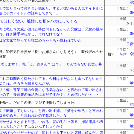
みるとびっしりと不倫の証拠が・・・
浮
ルで知り合って付き合い始めた。すると彼がある人気アイドルに
[ 生活 ]
彼はそのアイドルの話をしてきて…。
婚
[ 生活 ]
てほしくない。離婚した私をバカにしてくる
かぞ
先に私たちの親が倒れた時に何もしなかった兄嫁は、兄嫁の親が
[ 生活 ]
れ、好き勝手やらかし、それだけでなく…
婚
は父実家で飼ってた猫にめちゃくちゃ嫌われていた
[ 生活 ]
子育
[ 生活 ]
員に50代男性社員が「良いお嫁さんになりそう」 時代遅れのセ
画:2
結婚・恋
称賛
請求します！」私「え、奥さん？ は？」→とんでもない真実が暴
[ 生活 ]
ス
これ二時間近く待たされてる。今日はまだなにも食べてないから
[ 生活 ]
にこれ。そろそろ限界なんだが。
婚
り「俺、専業主婦の金蔓になる気はない」と言われて追い出され
[ 生活 ]
たので「養育費の振込みはまだですか？」と返信したが・・・
[ 生活 ]
不倫へ。だがこの後、マジで後悔してしまった。
浮
ぐ『離婚してもいいよ』と言い出す嫁。『酒をやめろ』と言われ
[ 生活 ]
コをやめろ』と言われたので禁煙した。な
婚
聞かせようとする旦那。つねる、髪の毛引っ張る、掃除用具の柄
[ 生活 ]
れは大したことではないんでしょうか？
婚
ズがぴったりだったので、同じものを下さいと店員に頼んだ。店
[ 生活 ]