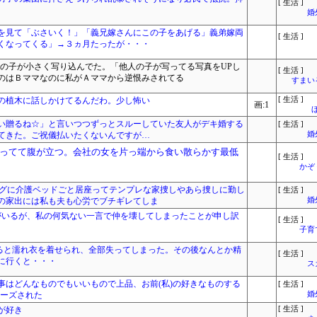
[ 生活 ]
婚
を見て「ぶさいく！」「義兄嫁さんにこの子をあげる」義弟嫁両
[ 生活 ]
くなってくる」→３ヵ月たったが・・・
ちの子が小さく写り込んでた。「他人の子が写ってる写真をUPし
[ 生活 ]
のはＢママなのに私がＡママから逆恨みされてる
すまいる
の植木に話しかけてるんだわ。少し怖い
[ 生活 ]
画:1
い贈るね☆」と言いつつずっとスルーしていた友人がデキ婚する
[ 生活 ]
てきた。ご祝儀払いたくないんですが…
婚
ってて腹が立つ。会社の女を片っ端から食い散らかす最低
[ 生活 ]
かぞ
ングに介護ベッドごと居座ってテンプレな家捜しやあら捜しに勤し
[ 生活 ]
の家出には私も夫も心労でブチギレてしま
婚
団がいるが、私の何気ない一言で仲を壊してしまったことが申し訳
[ 生活 ]
子育
ると濡れ衣を着せられ、全部失ってしまった。その後なんとか精
[ 生活 ]
に行くと・・・
ス
事はどんなものでもいいもので上品、お前(私)の好きなものする
[ 生活 ]
ポーズされた
婚
が好き
[ 生活 ]