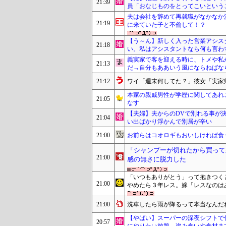
21:39
員「おなじものをとってこいという
夫は会社を辞めて再就職がなかなか
21:19
に来ていた子と不倫して！？
【う～ん】新しく入った営業アシス
21:18
い。私はアシスタントなら何も言わ
義実家で客を迎える時に、トメや私
21:13
だ→自分もああいう風にならねばな
21:12
ワイ「週末何してた？」彼女「実家
本家の親戚男性が学歴に関してあれ
21:05
なす
【夫婦】夫からのDVで別れる事が
21:04
い出ばかり浮かんで別居が辛い
21:00
お前らはコオロギもおいしければ食
「シャンプーが切れたから買って
21:00
感の無さに脱力した
「いつもありがとう」って抱きつく
21:00
やめたら３年レス。嫁「レスなのは
21:00
洗車したら雨が降るって本当なんだ
【やばい】スーパーの深夜シフトで
20:57