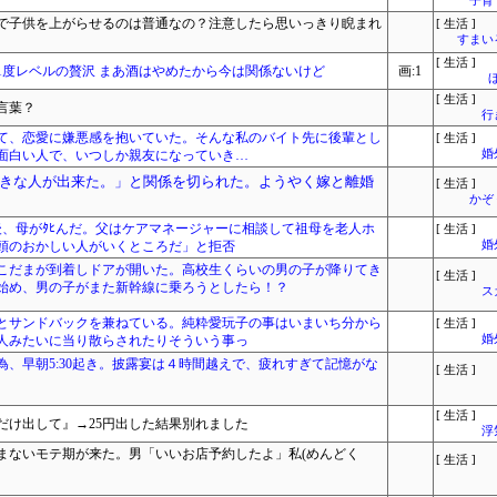
子育
で子供を上がらせるのは普通なの？注意したら思いっきり睨まれ
[ 生活 ]
すまいる
[ 生活 ]
1度レベルの贅沢 まあ酒はやめたから今は関係ないけど
画:1
[ 生活 ]
言葉？
行
て、恋愛に嫌悪感を抱いていた。そんな私のバイト先に後輩とし
[ 生活 ]
面白い人で、いつしか親友になっていき…
婚
きな人が出来た。」と関係を切られた。ようやく嫁と離婚
[ 生活 ]
かぞ
後、母がﾀﾋんだ。父はケアマネージャーに相談して祖母を老人ホ
[ 生活 ]
頭のおかしい人がいくところだ」と拒否
婚
こだまが到着しドアが開いた。高校生くらいの男の子が降りてき
[ 生活 ]
始め、男の子がまた新幹線に乗ろうとしたら！？
ス
とサンドバックを兼ねている。純粋愛玩子の事はいまいち分から
[ 生活 ]
人みたいに当り散らされたりそういう事っ
婚
為、早朝5:30起き。披露宴は４時間越えで、疲れすぎて記憶がな
[ 生活 ]
[ 生活 ]
だけ出して』→25円出した結果別れました
浮
まないモテ期が来た。男「いいお店予約したよ」私(めんどく
[ 生活 ]