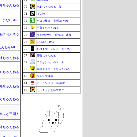
外ちゃんねる
70
ぎあちゃんねる（仮）
71
げぇ速
まなにゅ～
72
ハロン棒ch -競馬まとめ-
72
子育てちゃんねる
(^-^)ぶろぐ
74
ひま速(°∀°) -暇つぶし速報-
74
BREAK TIME
ほんわかMkⅡ
76
もばます｜デレステまとめ
77
黄昏ちゃんねる
外ちゃんねる
77
Ｚチャンネル＠ＶＩＰ
79
阪神タイガースちゃんねる
くちゃんねる
80
ジャンプ速報
81
ポーランドボール 翻訳
外ちゃんねる
82
カルチョまとめブログ
83
BABYMETAL TIMES
てちゃんねる
83
footballnet【サッカー5chまとめ】
85
まなにゅ～
カッと王国！
86
鷹速@ホークスまとめブログ
87
もきゅ速(*´ω`*)人(´･ェ･｀)
外ちゃんねる
87
チゲ速