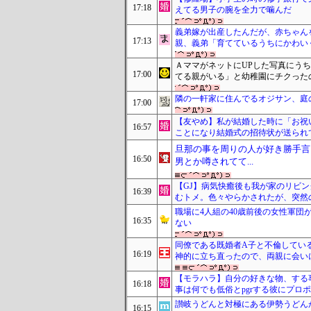
17:18
えてる男子の腕を全力で噛んだ
義弟嫁が出産したんだが、赤ちゃん
17:13
親、義弟「育てているうちにかわい
ＡママがネットにUPした写真にう
17:00
てる親がいる」と幼稚園にチクった
隣の一軒家に住んでるオジサン、庭
17:00
【友やめ】私が結婚した時に「お祝
16:57
ことになり結婚式の招待状が送られ
旦那の事を周りの人が好き勝手言
16:50
男とか噂されてて...
【GJ】病気快癒後も我が家のリビ
16:39
むトメ。色々やらかされたが、突然
職場に4人組の40歳前後の女性軍
16:35
ない
同僚である既婚者A子と不倫してい
16:19
神的に立ち直ったので、両親に会い
【モラハラ】自分の好きな物、する
16:18
事は何でも低俗とpgrする彼にプロ
讃岐うどんと対極にある伊勢うどん
16:15