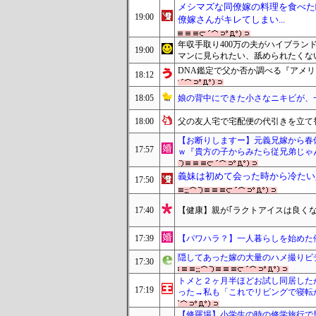
メシマズな同僚嫁の料理を食べた
19:00
僚嫁さんがキレてしまい...
年収手取り400万の夫がハイブラン
19:00
マンに見られたい、舐められたくな
DNA鑑定で父か否か調べる『アメ
18:12
18:05
娘の背中にできた小さなニキビが、
18:00
父の友人宅で宅配便の代引きを立て
【お断りしますー】元義兄嫁から春
17:57
ｗ『貴方の子からみたら従兄弟じゃ
義妹は初めて会った時から冷たい人
17:50
17:40
【健康】親が｢ラクトアイスは良く
17:39
【パワハラ？】一人暮らしを始めた
隠してあった嫁の大量のハメ撮りビ
17:30
トメと２ヶ月半ほどお試し同居した
17:19
った→私も「これでリビングで寝転
【修羅場】小学生の時の修学旅行で