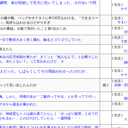
瞬間、体が拒絶して壮大に吐いてしまった。そのせいで同
[ 生活 ]
かぞ
ドの服や靴、バッグやネクタイに年150万もかける。「できるリー
[ 生活 ]
い」気持ちはわかるけどやりすぎ
すまいる
リカの番組』を観て気付いたこと第1位がこれ
[ 生活 ]
浮
[ 生活 ]
一日で数倍大きく赤く腫れ、触るとゴリゴリしていた
子育
[ 生活 ]
替えたら
行
休みの託児依頼が来たが、さくっと「他人なんで」とお断りした
[ 生活 ]
ん、冷たくない？』って言われたけど、そ
婚
だった。しばらくしてその理由がわかったのだが...
[ 生活 ]
かぞ
[ 生活 ]
ない｣て言い出したんだが
画:1
結婚・恋
[ 生活 ]
俺。しかし、同僚の女が「ご飯作ってやる」とか言ってウザい。
婚
デオから過去が暴かれた
[ 生活 ]
が、神経質なトメは疲れ果てたらしく「やっぱり無理」と出て行
[ 生活 ]
がれるわ～」とのびのびしていたら、一週間後・・・
ス
男子の集団に押さえつけられ乱暴されそうになり必氏で抵抗。抑