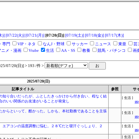
水)]
[07/22(火)]
[07/21(月)]
[07/20(日)]
[07/19(土)]
[07/18(金)]
[07/17(木)]
・専門
VIP・ネタ
なんJ・野球
サッカー
ニュース
東亜
芸
アニメ・漫画
Vtube
生活
AA・SS
教養
競馬・パチンコ
画
/07/20(日)] > 193 /件 >
2025/07/20(日)
記事タイトル
参照
サ
の知り合いだったが、ふとしたきっかけから付き合い、程なく結
[ 生活 ]
合のいい関係のお友達がいることが発覚し
婚
たからといって、酷かった。しかも、本社勤務であることを主張
[ 生活 ]
婚
、エアコンの温度調整に悩む。２８℃だと寝汗ぐっしょり、２
[ 生活 ]
婚
[ 生活 ]