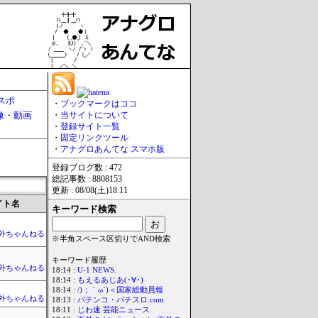
スポ
・
ブックマークはココ
像・動画
・
当サイトについて
・
登録サイト一覧
・
固定リンクツール
・
アナグロあんてな スマホ版
登録ブログ数 : 472
総記事数 : 8808153
更新 : 08/08(土)18:11
イト名
キーワード検索
外ちゃんねる
※半角スペース区切りでAND検索
キーワード履歴
外ちゃんねる
18:14 :
U-1 NEWS.
18:14 :
もえるあじあ(･∀･)
18:14 :
/)；｀ω´)＜国家総動員報
外ちゃんねる
18:13 :
パチンコ・パチスロ.com
18:11 :
じわ速 芸能ニュース