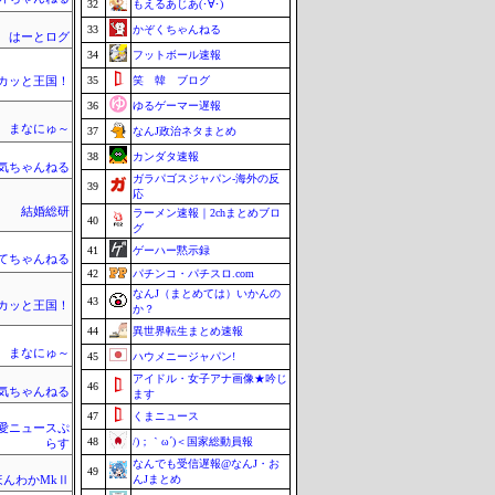
32
もえるあじあ(･∀･)
33
かぞくちゃんねる
はーとログ
34
フットボール速報
35
笑 韓 ブログ
カッと王国！
36
ゆるゲーマー遅報
まなにゅ～
37
なんJ政治ネタまとめ
38
カンダタ速報
気ちゃんねる
ガラパゴスジャパン-海外の反
39
応
結婚総研
ラーメン速報｜2chまとめブロ
40
グ
41
ゲーハー黙示録
てちゃんねる
42
パチンコ・パチスロ.com
なんJ（まとめては）いかんの
43
カッと王国！
か？
44
異世界転生まとめ速報
まなにゅ～
45
ハウメニージャパン!
アイドル・女子アナ画像★吟じ
46
気ちゃんねる
ます
47
くまニュース
愛ニュースぷ
48
/)；｀ω´)＜国家総動員報
らす
なんでも受信遅報@なんJ・お
49
んJまとめ
ほんわかMkⅡ