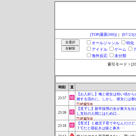
[TOP(最新200)]
|
[07/23(
オールジャンル
特化
アイドル
ゲーム
海外反応
未分類
索引モード > [2025
時刻
直
【お人好し】俺と彼女は幼い頃から
23:57
婚する流れに。しかし、彼女には都
【見下し】新卒採用の女が東大を出
23:39
し支社の人間にはため口…
【育児】１歳児子育て中なんだけど
23:18
７℃だと寝起きは咳と鼻水･･･