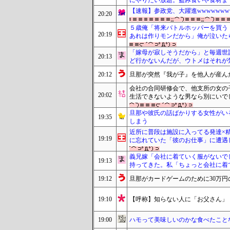
にやりたい放題。盗み食いや食材ま
【速報】参政党、大躍進wwwwwww
20:20
５歳俺「将来バトルホッパーを買う
20:19
あれは作りモンだから」俺が泣いた
「嫁母が寂しそうだから」と毎週世
20:13
ど行かないんだが、ウトメはそれが
20:12
旦那が突然『我が子』を他人が産ん
会社の合同研修会で、他支所の女の
20:02
生活できないような男なら別にいで
旦那や彼氏の話ばかりする女性がい
19:35
しまう
近所に普段は施設に入ってる発達×
19:19
に忘れていた「彼のお仕事」に遭遇
義兄嫁「会社に着ていく服がないで
19:13
持ってきた。私「ちょっと会社に着
19:12
旦那がカードゲームのために30万
19:10
【呼称】知らない人に「お父さん」
19:00
ハモって美味しいのかな食べたこと