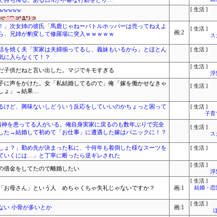
で持ち帰る。ある日Aが不審な行動をとり…
wwwww
[ 生活 ]
！」次女姉の彼氏「馬鹿じゃねーバトルホッパーは売ってねえよ
[ 生活 ]
画:2
ら、兄姉が豹変して修羅場に突入ｗｗｗｗｗ
ス
話を焼く夫「実家は夫婦揃ってるし、義妹もいるから」とほとん
[ 生活 ]
気に入らなくて！？
[ 生活 ]
だ子供だねと言い出した。マジでキモすぎる
浮
子に声をかけた。女「私結婚してるので」俺「嫁を働かせなきゃ
[ 生活 ]
しょ」→結果…
るけど、興味ないしどういう反応をしていいのかちょっと困って
[ 生活 ]
子育
精神を患ってる人がいる。俺自身実家に戻るのも数年ぶりで完全
[ 生活 ]
した→結婚して初めて「お仕事」に遭遇した嫁はパニックに！？
ス
しょ？」勤め先が決まった私に、十何年も着倒した様なスーツを
[ 生活 ]
ていくには…」と丁寧に断ったら逆ギレされた
[ 生活 ]
円の借金をしてたので離婚したい
浮
[ 生活 ]
「お母さん」という人 めちゃくちゃ失礼じゃないですか？
画:1
結婚・恋
[ 生活 ]
ない 小骨が多いとか
画:1