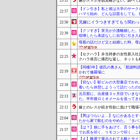
23:12
嫁がスマホを肌見離さない。調べて
【ドン引き】私と彼は大学のサーク
22:57
ハマり始め、どんな話題をしても、
兄嫁にイラつきすぎてもう関わっ
22:50
【クソすぎ】実兄が介護離婚した。
22:39
喧嘩したら承諾なしに自宅に引き入
母親の話だけど父と結婚した時、母
22:35
【セクハラ】弁当持参の女性新入社
22:25
クハラ発言に痛烈な返し、ネットも
【同棲5年】彼氏の奥さん「慰謝料
22:19
かれて修羅場に
【切ない】駅ビルの大型書店でかれ
22:18
着いたら休憩しようって話だったの
元旦那に、出産後３ヶ月目でいきな
22:13
た。半年後ロミオメールを送ってき
22:12
嫁とのレスが続き性欲に負けて職場
【男はつらいよ…】なにかあるとす
22:04
たから家で飲むのをやめた。『タバ
【は？】娘に手をあげて、言う事を
21:57
でお尻を叩く、リモコンで叩く…こ
【え】靴屋で展示されてる靴とサイ