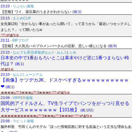
23:23
-
りぷらい速報
【悲報】ワイ、湯豆腐のうまさがわからない
(画:1)
23:15
-
まとめCUP
女先輩(28)「分からない事があったら聞いて」って言うから「最近いつセックスし
ました？」って聞いたらw
23:11
-
BIPブログ
【悲報】大人気元ハロプロメンバーさんの近影、悲しい感じになる
(画:9)
23:10
-
なんでも受信遅報@なんJ・おんJまとめ
日本史の中で1番おもろいとこは幕末やけど逆に1番つまらない時
代は？
(画:1)
23:10
-
なんJミュージアム
【画像】ケツデカJK、ドスケベすぎるｗｗｗｗｗｗｗｗｗｗ
❤
(画:1)
23:09
-
VIPPER速報
国民的アイドルさん、TV生ライブでパンツをがっつり見せる
大サービスｗｗｗｗｗｗｗ【101枚】
(画:102)
23:08
-
ラビット速報
脳外科医 竹田くんのモデル「誤った情報拡散に対する反論という正当な理由もあ