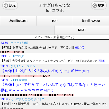
アナグロあんてな
設定
検索
for スマホ
次の日(02/08)
TOP
前の日(02/06)
NEXT
2025/02/07 - 新着順(デフォ)
23:50
-
ラビット速報
【47枚】お前らが笑った画像を貼れ in 車板 304笑い目
(画:40)
23:41
-
BIPブログ
【悲報】大学生が好きなアーティストランキング、ガチで終了のお知らせ
(画:5)
23:39
-
なんJミュージアム
【画像】巨乳白人JK「私太いのかな···」ﾊﾟｼｬｯ
(画:2)
23:39
-
VIPPER速報
【画像】人生で初めて「バカみてぇな乳してるな」と思った
存在ｗｗｗｗｗｗｗｗｗ
(画:10)
23:36
-
えっ!?またここのサイト?
【衝撃】ワイ弱者男性、大学で有名なエ◯チ好き女のお○ぱいを揉んで興奮させた
結果ｗｗｗｗｗｗ