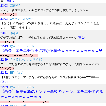
る」
(画:3)
23:03
-
流速VIP
アメリカ合衆国さん、わりとマジメに悪の帝国と化してしまうｗｗｗ
23:03
-
Zチャンネル＠VIP
【なぞ】△V会社「AV撮影させて」鉄道会社「ええよ」コンビニ「ええ
よ」 病院「ええよ」
23:01
-
ネギ速
保健室の先生(27)、中学生に手を出して懲戒免職ｗｗｗｗｗ
(画:1)
22:49
-
なんJミュージアム
【画像】エチエチ卵子に群がる精子ｗｗｗｗｗｗｗｗｗｗ❤
22:49
-
えっ!?またここのサイト?
クン二大好き女のクリを悶絶するまで徹底的に舐めまくった結果ｗｗｗｗｗｗ
22:41
-
BIPブログ
【画像】プロゲーマーになるのに必要なものTier表が発表されるwwwwwwww
(画:2)
22:39
-
なんJミュージアム
【画像】偏差値39のヤンキー高校のギャル、エチエチすぎる
ｗｗwｗｗｗｗｗ❤
(画:7)
22:39
-
VIPPER速報