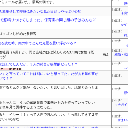
からメールが届いた。最高の朝です。
浮
[ 生活 ]
ん激痩せして即身仏みたいな見た目だしやっぱり心配
子育
で怒鳴りつけてしまった。保育園の同じ組の子はみんな20
[ 生活 ]
かぞ
[ 生活 ]
ゴソゴソし始めた参拝客
行
[ 生活 ]
し)を読む時、頭の中でどんな光景を思い浮かべる？
[ 生活 ]
性社員（A男）が、同じ会社のほぼ関わりのない30代女性（既
画:1
結婚・恋
だが…
て話してたんだが、３人の発言が衝撃的だった！？
[ 生活 ]
ス
い」と言っていてこれは別にいいと思ってた。だがある県の事が
[ 生活 ]
いて！？
婚すると元クソ嫁が『会いたい』と言い出した。現嫁と会うとま
[ 生活 ]
浮
[ 生活 ]
あちゃんに「うちの家庭菜園で出来たものを持っていっていい
キチガイ
それを見て泥棒するようになった。
ると「イヤー！！」って大声で叫ぶらしい。引っ越してきて２年
[ 生活 ]
がいいのかな
すまいる