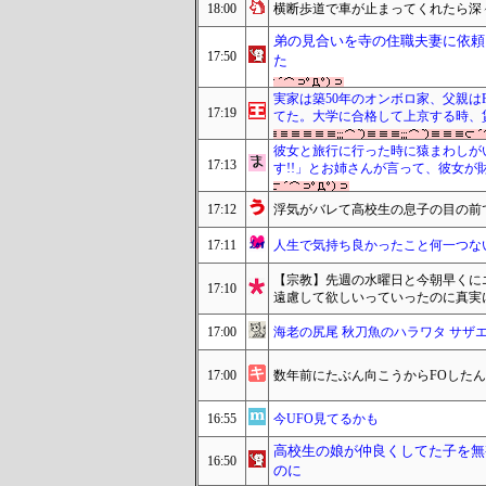
18:00
横断歩道で車が止まってくれたら深
弟の見合いを寺の住職夫妻に依頼
17:50
た
実家は築50年のオンボロ家、父親
17:19
てた。大学に合格して上京する時、
彼女と旅行に行った時に猿まわしが
17:13
す!!」とお姉さんが言って、彼女が
17:12
浮気がバレて高校生の息子の目の前
17:11
人生で気持ち良かったこと何一つな
【宗教】先週の水曜日と今朝早くに
17:10
遠慮して欲しいっていったのに真実
17:00
海老の尻尾 秋刀魚のハラワタ サザ
17:00
数年前にたぶん向こうからFOした
16:55
今UFO見てるかも
高校生の娘が仲良くしてた子を無
16:50
のに