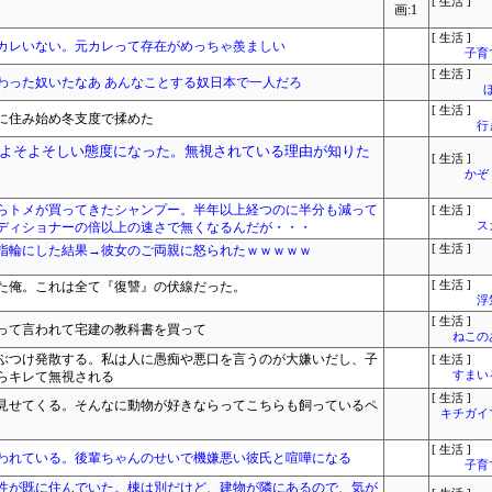
[ 生活 ]
画:1
[ 生活 ]
カレいない。元カレって存在がめっちゃ羨ましい
子育
[ 生活 ]
わった奴いたなあ あんなことする奴日本で一人だろ
[ 生活 ]
に住み始め冬支度で揉めた
行
よそよそしい態度になった。無視されている理由が知りた
[ 生活 ]
かぞ
らトメが買ってきたシャンプー。半年以上経つのに半分も減って
[ 生活 ]
ディショナーの倍以上の速さで無くなるんだが・・・
ス
指輪にした結果→彼女のご両親に怒られたｗｗｗｗｗ
[ 生活 ]
た俺。これは全て『復讐』の伏線だった。
[ 生活 ]
浮
[ 生活 ]
って言われて宅建の教科書を買って
ねこ
ぶつけ発散する。私は人に愚痴や悪口を言うのが大嫌いだし、子
[ 生活 ]
らキレて無視される
すまいる
[ 生活 ]
見せてくる。そんなに動物が好きならってこちらも飼っているペ
キチガイ
[ 生活 ]
われている。後輩ちゃんのせいで機嫌悪い彼氏と喧嘩になる
子育
性が既に住んでいた。棟は別だけど、建物が隣にあるので、気が