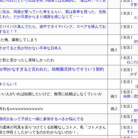
助けられたという伝説を持つ地域では伝統的に「鬼は外」って言
[ 生活 ]
子育
に住み、両親が乗っていた車をもらい、親は新車を買った。光熱
[ 生活 ]
くれた。だが旦那からまり感謝を感じなくて・・・
ス
てバイパス進んでたら、途中でタイヤパンク。スペアを積んでお
[ 生活 ]
すると！？
[ 生活 ]
れた俺、爆散してしまう
浮
させてると気が付かない不幸な日本人
[ 生活 ]
画:1
[ 生活 ]
と割と安かったし美味しかったわ
ねこ
が利かなすぎると言われた。幼稚園児持ちでそういう契約
[ 生活 ]
かぞ
[ 生活 ]
キぐらい？
[ 生活 ]
)「いい人がいれば結婚したいけど、無理に結婚はしなくていいか
画:1
結婚・恋
[ 生活 ]
わるwwwwwwwwwwww
画:2
浮
[ 生活 ]
婚式があって子供と一緒に参加するべきか悩んでる
子育
の遺体の写真を送りつけてくる距離なしコトメ。私「コトメさん
[ 生活 ]
前と仲良くしたがってるのがわからないのか！」
すまいる