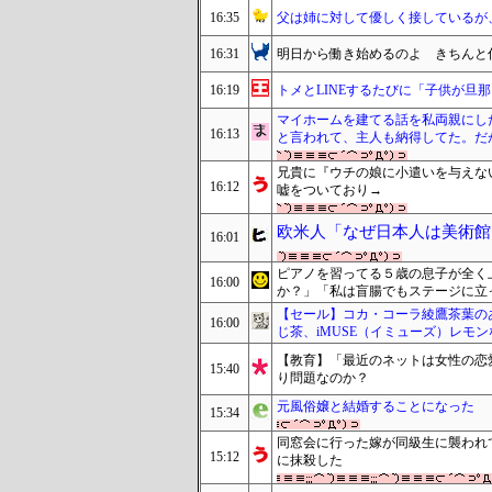
16:35
父は姉に対して優しく接しているが
16:31
明日から働き始めるのよ きちんと
16:19
トメとLINEするたびに「子供が旦
マイホームを建てる話を私両親にし
16:13
と言われて、主人も納得してた。だ
兄貴に『ウチの娘に小遣いを与えな
16:12
嘘をついており→
欧米人「なぜ日本人は美術館
16:01
ピアノを習ってる５歳の息子が全く
16:00
か？」「私は盲腸でもステージに立
【セール】コカ・コーラ綾鷹茶葉の
16:00
じ茶、iMUSE（イミューズ）レモ
【教育】「最近のネットは女性の恋
15:40
り問題なのか？
元風俗嬢と結婚することになった
15:34
同窓会に行った嫁が同級生に襲われ
15:12
に抹殺した