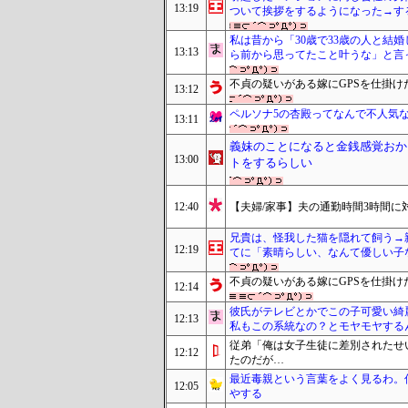
13:19
ついて挨拶をするようになった→す
私は昔から「30歳で33歳の人と結
13:13
ら前から思ってたこと叶うな」と言
不貞の疑いがある嫁にGPSを仕掛け
13:12
ペルソナ5の杏殿ってなんで不人気
13:11
義妹のことになると金銭感覚おか
13:00
トをするらしい
12:40
【夫婦/家事】夫の通勤時間3時間
兄貴は、怪我した猫を隠れて飼う→
12:19
てに「素晴らしい、なんて優しい子
不貞の疑いがある嫁にGPSを仕掛け
12:14
彼氏がテレビとかでこの子可愛い綺
12:13
私もこの系統なの？とモヤモヤする
従弟「俺は女子生徒に差別されたせ
12:12
たのだが…
最近毒親という言葉をよく見るわ。
12:05
やする