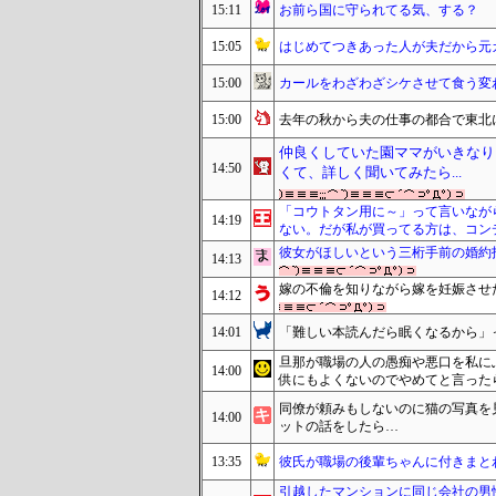
15:11
お前ら国に守られてる気、する？
15:05
はじめてつきあった人が夫だから元
15:00
カールをわざわざシケさせて食う変
15:00
去年の秋から夫の仕事の都合で東北
仲良くしていた園ママがいきなり
14:50
くて、詳しく聞いてみたら...
「コウトタン用に～」って言いなが
14:19
ない。だが私が買ってる方は、コン
彼女がほしいという三桁手前の婚約
14:13
嫁の不倫を知りながら嫁を妊娠させ
14:12
14:01
「難しい本読んだら眠くなるから」
旦那が職場の人の愚痴や悪口を私に
14:00
供にもよくないのでやめてと言った
同僚が頼みもしないのに猫の写真を
14:00
ットの話をしたら…
13:35
彼氏が職場の後輩ちゃんに付きまと
引越したマンションに同じ会社の男