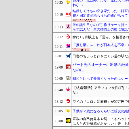
節分の「鬼は外」だが、鬼に人々が
19:35
わない
結婚してうちの空き家だった一軒家
19:19
費と固定資産税もうちの親が払って
彼の誕生日なので手作りケーキ持っ
19:13
らず詰んだ→車の整備士の彼に電話
19:12
嫁に1ヵ月以上も『営み』を拒否さ
「推し活」←これが日本人を不幸に
19:11
19:01
田舎のちょっと行きにくい道の駅だ
パート先のオーナーに出勤の融通
19:00
なのに
19:00
昭和と比べて美味くなったのはケー
【結婚/婚活】アラフィフ女性(47
18:40
な」
18:12
ワイの『コロナ治療費』が55万円で終
18:05
子供が２歳になるくらいに親友の結
宗教の自己啓発本や飼ってるペット
18:00
は人との距離感がおかしい」夫「お