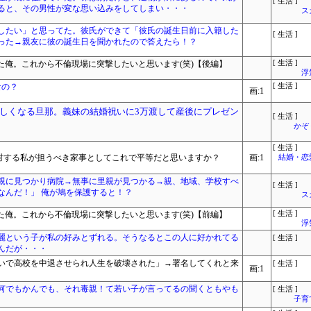
[ 生活 ]
ると、その男性が変な思い込みをしてしまい・・・
ス
婚したい」と思ってた。彼氏ができて「彼氏の誕生日前に入籍した
[ 生活 ]
った→親友に彼の誕生日を聞かれたので答えたら！？
た俺。これから不倫現場に突撃したいと思います(笑)【後編】
[ 生活 ]
浮
なの？
[ 生活 ]
画:1
しくなる旦那。義妹の結婚祝いに3万渡して産後にプレゼン
[ 生活 ]
かぞ
[ 生活 ]
に対する私が担うべき家事としてこれで平等だと思いますか？
画:1
結婚・恋
親に見つかり病院→無事に里親が見つかる→親、地域、学校すべ
[ 生活 ]
なんだ！」 俺が鳩を保護すると！？
ス
た俺。これから不倫現場に突撃したいと思います(笑)【前編】
[ 生活 ]
浮
麗という子が私の好みとずれる。そうなるとこの人に好かれてる
[ 生活 ]
んだが・・・
いで高校を中退させられ人生を破壊された」→署名してくれと来
[ 生活 ]
画:1
何でもかんでも、それ毒親！て若い子が言ってるの聞くともやも
[ 生活 ]
子育