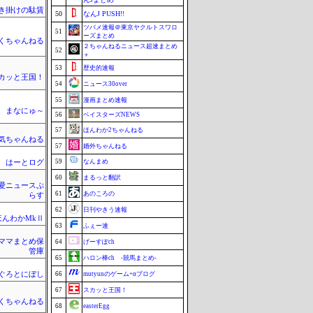
き掛けの駄賃
50
なんJ PUSH!!
ツバメ速報＠東京ヤクルトスワロ
51
ーズまとめ
くちゃんねる
２ちゃんねるニュース超速まとめ
52
＋
53
歴史的速報
カッと王国！
54
ニュース30over
55
漫画まとめ速報
まなにゅ～
56
ベイスターズNEWS
57
ほんわか2ちゃんねる
気ちゃんねる
57
婚外ちゃんねる
59
なんまめ
はーとログ
60
まるっと翻訳
愛ニュースぷ
61
あのころの
らす
62
日刊やきう速報
ほんわかMkⅡ
63
ふぇー速
ママまとめ保
64
げーすぽch
管庫
65
ハロン棒ch -競馬まとめ-
ぐろとにぼし
66
mutyunのゲーム+αブログ
67
スカッと王国！
くちゃんねる
68
easterEgg