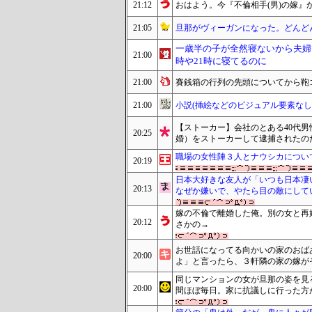
21:12
おはよう。今『不倫相手(男)の嫁』
21:05
旦那がヴィーガンになった。どんど
一歳半の子が全然寝ないから夫婦
21:00
時や21時に寝てるのに
21:00
賽銭箱の行列の先頭についてから鞄
21:00
小説(挿絵などのビジュアル要素な
【ストーカー】会社のとある40代男
20:25
婚）をストーカーして逮捕されたの
職場の女性陣３人とナウシカについ
20:19
日本大好きな友人が「いつも日本凄
20:13
なぜか嫌いで、やたら目の敵にして
嫁の不倫で離婚した俺。別の女と再
20:12
さかの→
お世話になってる向かいの家のおば
20:00
よ」と言ったら、３軒隣の家の嫁が
同じマンションの女が旦那の姿を見
20:00
間ほぼ毎日。家に抗議しに行った方