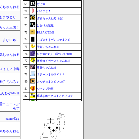
69
げぇ速
てちゃんねる
70
バイクと！
のあまやどり
71
ぎあちゃんねる（仮）
71
けおけお速報
カッと王国！
73
BREAK TIME
まなにゅ～
74
もばます｜デレステまとめ
75
子育てちゃんねる
76
ひま速(°∀°) -暇つぶし速報-
気ちゃんねる
77
阪神タイガースちゃんねる
77
黄昏ちゃんねる
ロイモノ中毒
79
Ｚチャンネル＠ＶＩＰ
(^-^)ぶろぐ
80
カルチョまとめブログ
81
ジャンプ速報
ほんわかMkⅡ
82
鷹速@ホークスまとめブログ
82
footballnet【サッカー5chまとめ】
愛ニュースぷ
らす
84
BABYMETAL TIMES
85
もきゅ速(*´ω`*)人(´･ェ･｀)
easterEgg
86
ポーランドボール 翻訳
気ちゃんねる
87
チゲ速
87
まなにゅ～