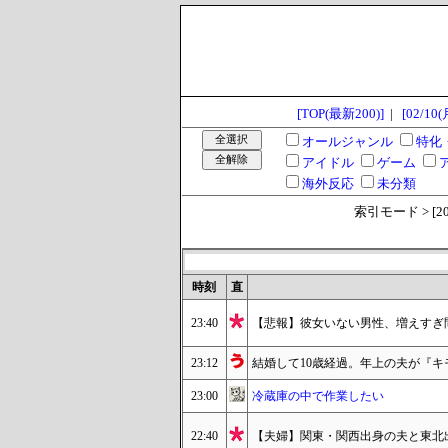
[TOP(最新200)]
|
[02/10(
オールジャンル
特化
アイドル
ゲーム
海外反応
未分類
索引モード > [2025
時刻
直
23:40
【悲報】彼女いない男性、増えすぎ
23:12
結婚して10歳経過。年上の夫が『
23:00
冷蔵庫の中で作業したい
22:40
【夫婦】関東・関西出身の夫と東北