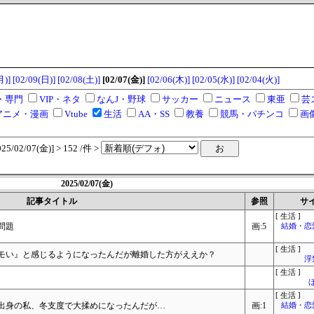
月)]
[02/09(日)]
[02/08(土)]
[02/07(金)]
[02/06(木)]
[02/05(水)]
[02/04(火)]
・専門
VIP・ネタ
なんJ・野球
サッカー
ニュース
東亜
芸
アニメ・漫画
Vtube
生活
AA・SS
教養
競馬・パチンコ
画
/02/07(金)] > 152 /件 >
2025/02/07(金)
記事タイトル
参照
サ
[ 生活 ]
問題
画:5
結婚・恋
[ 生活 ]
キモい』と感じるようになったんだが離婚した方がええか？
浮
[ 生活 ]
[ 生活 ]
出身の私、冬支度で大揉めになったんだが…
画:1
結婚・恋