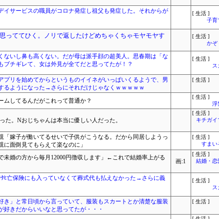
るデイサービスの職員がコロナ発症し祖父も発症した。それからが
[ 生活 ]
子育
思っててひく。ノリで返したけどめちゃくちゃモヤモヤす
[ 生活 ]
かぞ
くないし鼻も高くない。だが母は派手顔の超美人。思春期は「な
[ 生活 ]
もブチギレて、女は外見が全てだと思ってたが！？
ス
アプリを始めてからというものイイネがいっぱいくるようで、男
[ 生活 ]
するようになった→さらにそれだけじゃなくｗｗｗｗｗ
[ 生活 ]
ームしてるんだがこれって普通か？
浮
[ 生活 ]
なった。Nおじちゃんは本当に優しい人だった。
キチガイ
親「嫁子が働いてるせいで子供がこうなる。だから同居しようっ
[ 生活 ]
親に面倒見てもらえて楽なのに」
すまいる
[ 生活 ]
で未婚の方から毎月12000円徴収します」←これで結婚率上がる
画:1
結婚・恋
でﾀﾋ亡保険にも入っていなくて葬式代も払えなかった→さらに義
[ 生活 ]
ス
好き」と常日頃から言っていて、服装もスカートとか清楚な服装
[ 生活 ]
が好きだからいいなと思ってたが・・・
[ 生活 ]