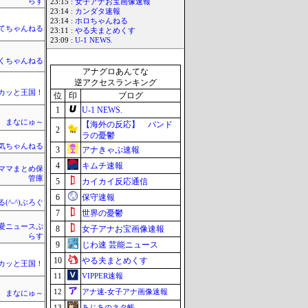
らす
23:15 :
女子アナお宝画像速報
23:14 :
カンダタ速報
23:14 :
ホロちゃんねる
てちゃんねる
23:11 :
やる夫まとめくす
23:09 :
U-1 NEWS.
くちゃんねる
アナグロあんてな
逆アクセスランキング
カッと王国！
位
印
ブログ
1
U-1 NEWS.
まなにゅ～
【海外の反応】 パンド
2
ラの憂鬱
気ちゃんねる
3
アナきゃぷ速報
4
キムチ速報
ママまとめ保
管庫
5
カイカイ反応通信
6
保守速報
(^-^)ぶろぐ
7
世界の憂鬱
愛ニュースぷ
8
女子アナお宝画像速報
らす
9
じわ速 芸能ニュース
10
やる夫まとめくす
カッと王国！
11
VIPPER速報
12
アナ速‐女子アナ画像速報
まなにゅ～
13
あじあのネタ帳