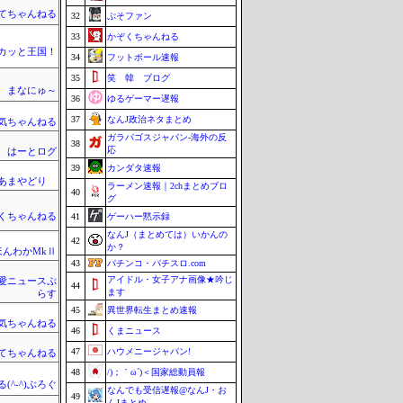
てちゃんねる
32
ぷそファン
33
かぞくちゃんねる
カッと王国！
34
フットボール速報
35
笑 韓 ブログ
まなにゅ～
36
ゆるゲーマー遅報
37
なんJ政治ネタまとめ
気ちゃんねる
ガラパゴスジャパン-海外の反
38
応
はーとログ
39
カンダタ速報
のあまやどり
ラーメン速報｜2chまとめブロ
40
グ
くちゃんねる
41
ゲーハー黙示録
なんJ（まとめては）いかんの
42
か？
ほんわかMkⅡ
43
パチンコ・パチスロ.com
アイドル・女子アナ画像★吟じ
愛ニュースぷ
44
ます
らす
45
異世界転生まとめ速報
気ちゃんねる
46
くまニュース
47
ハウメニージャパン!
てちゃんねる
48
/)；｀ω´)＜国家総動員報
(^-^)ぶろぐ
なんでも受信遅報@なんJ・お
49
んJまとめ