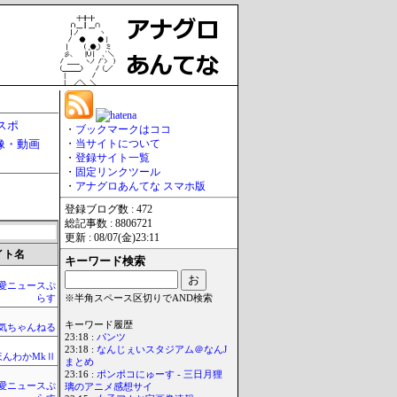
スポ
・
ブックマークはココ
像・動画
・
当サイトについて
・
登録サイト一覧
・
固定リンクツール
・
アナグロあんてな スマホ版
登録ブログ数 : 472
総記事数 : 8806721
更新 : 08/07(金)23:11
イト名
キーワード検索
愛ニュースぷ
らす
※半角スペース区切りでAND検索
キーワード履歴
気ちゃんねる
23:18 :
パンツ
23:18 :
なんじぇいスタジアム＠なんJ
ほんわかMkⅡ
まとめ
23:16 :
ポンポコにゅーす - 三日月狸
愛ニュースぷ
璃のアニメ感想サイ