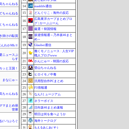
気ちゃんねる
14
mashlife通信
15
どんぐりこ - 海外の反応
てちゃんねる
広島東洋カープまとめブロ
16
グ | かーぷぶーん
くちゃんねる
17
厳選！韓国情報
坂道情報通～乃木坂46まと
き掛けの駄賃
18
め～
19
Glauber通信
ほんわかMkⅡ
働くモノニュース : 人生VIP
20
愛ニュースぷ
職人ブログwww
らす
21
かんにゅー - 韓国の反応
22
登山ちゃんねる
カッと王国！
23
ヒロイモノ中毒
まなにゅ～
24
汎用型自作PCまとめ
25
F1情報通
気ちゃんねる
26
なんJミュージアム
27
ネラーボイス
ママまとめ保
28
日向坂46まとめ速報
管庫
29
明日は何を食べようか
30
海外トークログ
(^-^)ぶろぐ
31
もえるあじあ(･∀･)