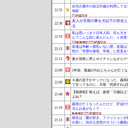
自宅介護中の祖父85歳が利用して
22:35
地獄
友人が旦那の事を犬以下の存在と
22:30
る
私は思いっきり日本人顔、目も大き
22:19
んでこんな顔に産んだんだ」と何度
友達は年齢＝彼氏いない歴。友達は
22:13
性の「学歴や身長、年収」に意見を
22:12
妻が深夜に男とボイチャしながらゲ
22:00
2年前、親戚のNおじちゃんが亡く
６歳の息子がチックになった。義両
22:00
て言ってるのに」旦那「同居すれば
【独身税】例えば、政府「35歳以上
21:40
よね？
義母が亡くなったんだけど、貯金0
21:19
兄もお金がなくて・・・
彼女は「服が好き、ファッションが
21:13
が多い。自分も女性のそういう服装