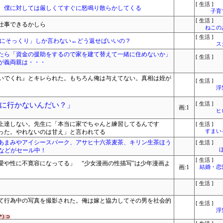
[ 生活 ]
、僕に対しては厳しくてすぐに怒鳴り散らかしてくる
子育
[ 生活 ]
仕事できるかしら
ねこ
[ 生活 ]
那にそっくり」しか言わない←どう返せばいいの？
ス
たら「資金の援助をするので家を建て替えて一緒に住めないか」
[ 生活 ]
が義両親は・・・
いでくれ』とキレられた。もちろん俺は与えてない。真相は姪が
[ 生活 ]
浮
に行かないんだい？」
[ 生活 ]
画:1
ヒ
上達しない。先生に「本当に家でちゃんと練習してるんです
[ 生活 ]
った。やれないのは甘え」と言われてる
すまいる
あまみやアイシースパーク、アサヒ十六茶麦茶、キリン生茶ほう
[ 生活 ]
ンなどがセール中！
[ 生活 ]
愛や性に不寛容になってる」 “少女漫画の性描写”は少年漫画よ
画:1
結婚・恋
[ 生活 ]
て行為中の写真を撮影された。俺は嫁と協力してその男を社会的
[ 生活 ]
浮