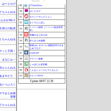
はーとログ
89
VTuberNews
90
はーとログ
てちゃんねる
91
セクシーテレビジョン
ほんわかMkⅡ
92
まぐろとにぼし
ミーハー総研（ミーハー総合研究
き掛けの駄賃
93
所）
94
究極のまとめ.com
くちゃんねる
94
釣りまとめ速報
映画.net -ネタバレ|感想|評判 2chま
94
とめブログ-
カッと王国！
97
ZAPZAP!
98
マラソン速報
まなにゅ～
99
じゃぽにか反応帳
気ちゃんねる
99
こんなニュースにでくわした
のあまやどり
101
みそパンNEWS
Update 08/07 22:38
(^-^)ぶろぐ
ママまとめ保
管庫
てちゃんねる