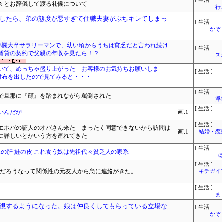
[ 生活 ]
々とお辞儀して渡る礼儀について
行
したら、弟の態度が悪すぎて住職夫妻がぶちキレてしまっ
[ 生活 ]
かぞ
はF欄大卒サラリーマンで、幼い頃からうちは貧乏だと言われ続け
[ 生活 ]
賃貸の契約で父親の年収を見たら！？
ス
いて、めっちゃ盛り上がった「お客様のお気持ちお願いしま
[ 生活 ]
財布を出したので見てみると・・・
[ 生活 ]
で旦那に『顔』を踏まれながら罵倒された
浮
[ 生活 ]
いんだが
画:1
[ 生活 ]
エホバの証人のオバさん来た まったく同意できないから訪問は
画:1
結婚・恋
に詳しいとかいう方を連れてきた
[ 生活 ]
エの肝 鮭の皮 これ食う奴は先祖代々貧乏人の家系
[ 生活 ]
んだろうなって関係性の元友人から急に連絡がきた。
キチガイ
[ 生活 ]
ま
視するようになった。娘は仲良くしてもらっている立場な
[ 生活 ]
かぞ