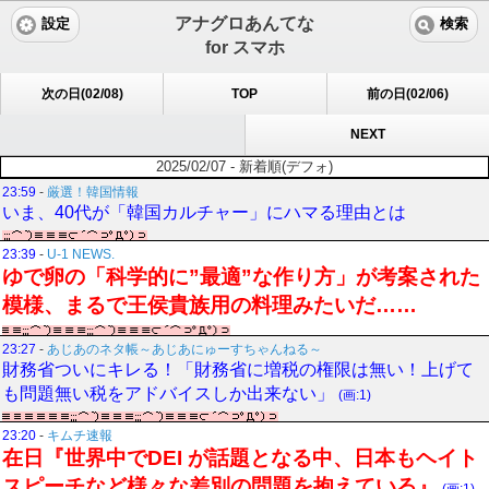
アナグロあんてな
設定
検索
for スマホ
次の日(02/08)
TOP
前の日(02/06)
NEXT
2025/02/07 - 新着順(デフォ)
23:59
-
厳選！韓国情報
いま、40代が「韓国カルチャー」にハマる理由とは
23:39
-
U-1 NEWS.
ゆで卵の「科学的に”最適”な作り方」が考案された
模様、まるで王侯貴族用の料理みたいだ……
23:27
-
あじあのネタ帳～あじあにゅーすちゃんねる～
財務省ついにキレる！「財務省に増税の権限は無い！上げて
も問題無い税をアドバイスしか出来ない」
(画:1)
23:20
-
キムチ速報
在日『世界中でDEI が話題となる中、日本もヘイト
スピーチなど様々な差別の問題を抱えている』