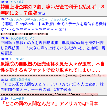
19:20
-
キムチ速報
韓国上場企業の２割、稼いだ金で利子も払えず…８
年間に２．７倍増
(画:1)
19:07
-
あじあのネタ帳～あじあにゅーすちゃんねる～
【速報】DeepSeek、中国政府に全てのデータを送信する機能
がバレるｗｗｗｗｗｗｗｗｗｗｗ
(画:1)
19:06
-
もえるあじあ(･∀･)
中国籍（無職）の女を現行犯逮捕 市職員の両肩を複数回押
し公務妨害 「大きな声を上げている人がいる」と通報 容
疑否認
18:39
-
U-1 NEWS.
衆議院の自販機の販売価格を見た人々が激怒、不当
性を訴えるもファクトで殴り返されてしまい……
18:22
-
厳選！韓国情報
「どこの国の人間なんだ？」アメリカでは日本人に変身…韓
国財閥企業オーナー一家の婿、1審で敗訴
18:20
-
キムチ速報
「どこの国の人間なんだ？」アメリカでは“日本