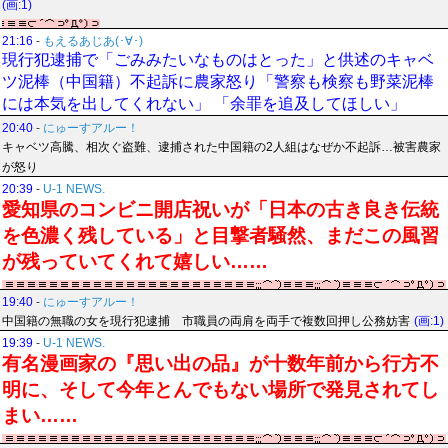
(画:1)
21:16
-
もえるあじあ(･∀･)
現行犯逮捕で「ごみみたいなものはとった」と供述のキャベ
ツ泥棒（中国籍）不起訴に農家怒り「警察も検察も野菜泥棒
には本気を出してくれない」 「余罪を追及してほしい」
20:40
-
にゅーすアルー！
キャベツ高騰、相次ぐ盗難、逮捕された中国籍の2人組はなぜか不起訴…被害農家
が怒り
20:39
-
U-1 NEWS.
愛知県のコンビニ開店祝いが「日本の古き良き伝統
を色濃く残している」と目撃者騒然、まだこの風習
が残っていてくれて嬉しい……
19:40
-
にゅーすアルー！
中国籍の無職の女を現行犯逮捕 市職員の両肩を両手で複数回押し公務妨害
(画:1)
19:39
-
U-1 NEWS.
有名漫画家の『思い出の品』が十数年前から行方不
明に、そして今年とんでもない場所で発見されてし
まい……