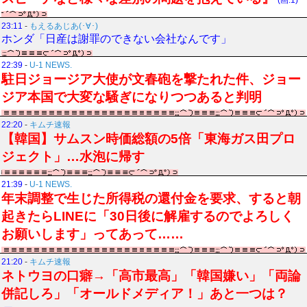
(画:1)
23:11
-
もえるあじあ(･∀･)
ホンダ「日産は謝罪のできない会社なんです」
22:39
-
U-1 NEWS.
駐日ジョージア大使が文春砲を撃たれた件、ジョー
ジア本国で大変な騒ぎになりつつあると判明
22:20
-
キムチ速報
【韓国】サムスン時価総額の5倍「東海ガス田プロ
ジェクト」…水泡に帰す
21:39
-
U-1 NEWS.
年末調整で生じた所得税の還付金を要求、すると朝
起きたらLINEに「30日後に解雇するのでよろしく
お願いします」ってあって……
21:20
-
キムチ速報
ネトウヨの口癖→「高市最高」「韓国嫌い」「両論
併記しろ」「オールドメディア！」あと一つは？