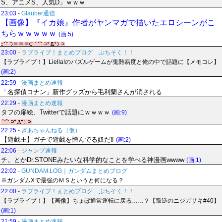
S、アニメS、人気D」ｗｗｗ
23:03
-
Glauber通信
【画像】『イカ娘』作者がヤンマガで描いたエロシーンがこ
ちらｗｗｗｗｗ
(画:5)
23:00
-
ラブライブ！まとめブログ ぷちそく！！
【ラブライブ！】Liella!のパズルゲームが鬼難易度と俺の中で話題に【メモコレ】
(画:2)
22:59
-
漫画まとめ速報
「名探偵コナン」新作グッズから毛利蘭さんが消される
22:29
-
漫画まとめ速報
タフの扉絵、Twitterで話題にｗｗｗｗ
(画:9)
22:25
-
ぎあちゃんねる（仮）
【遊戯王】ガチで遊戯を憎んでる奴だ‼
(画:2)
22:06
-
ジャンプ速報
チ。とかDr.STONEみたいな科学的なことを学べる神漫画wwww
(画:1)
22:02
-
GUNDAM.LOG｜ガンダムまとめブログ
※ガンダムXで最強のＭＳというと何になる？
22:00
-
ラブライブ！まとめブログ ぷちそく！！
【ラブライブ！】【画像】ちょぼ通常運転に戻る……？【叛逆のニジガサキ#40】
(画:1)
21:59
-
漫画まとめ速報