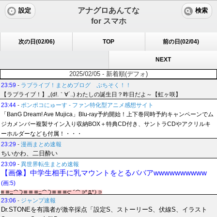
アナグロあんてな
設定
検索
for スマホ
次の日(02/06)
TOP
前の日(02/04)
NEXT
2025/02/05 - 新着順(デフォ)
23:59
-
ラブライブ！まとめブログ ぷちそく！！
【ラブライブ！】,,(d!.｀∀´..) わたしの誕生日？昨日だよ～【虹ヶ咲】
23:44
-
ポンポコにゅーす - ファン特化型アニメ感想サイト
「BanG Dream! Ave Mujica」Blu-ray予約開始！上下巻同時予約キャンペーンでム
ジカメンバー複製サイン入り収納BOX＋特典CD付き、サントラCDやアクリルキ
ーホルダーなども付属！・・・
23:29
-
漫画まとめ速報
ちいかわ、二日酔い
23:09
-
異世界転生まとめ速報
【画像】中学生相手に乳マウントをとるババアwwwwwwwwww
(画:5)
23:06
-
ジャンプ速報
Dr.STONEを有識者が激辛採点「設定S、ストーリーS、伏線S、イラスト