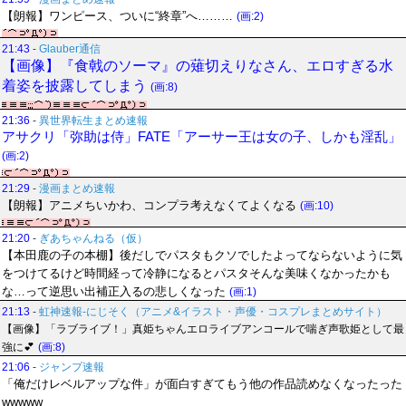
【朗報】ワンピース、ついに“終章”へ………
(画:2)
21:43
-
Glauber通信
【画像】『食戟のソーマ』の薙切えりなさん、エロすぎる水
着姿を披露してしまう
(画:8)
21:36
-
異世界転生まとめ速報
アサクリ「弥助は侍」FATE「アーサー王は女の子、しかも淫乱」
(画:2)
21:29
-
漫画まとめ速報
【朗報】アニメちいかわ、コンプラ考えなくてよくなる
(画:10)
21:20
-
ぎあちゃんねる（仮）
【本田鹿の子の本棚】後だしでパスタもクソでしたよってならないように気
をつけてるけど時間経って冷静になるとパスタそんな美味くなかったかも
な…って逆思い出補正入るの悲しくなった
(画:1)
21:13
-
虹神速報-にじそく（アニメ&イラスト・声優・コスプレまとめサイト）
【画像】「ラブライブ！」真姫ちゃんエロライブアンコールで喘ぎ声歌姫として最
強に💕
(画:8)
21:06
-
ジャンプ速報
「俺だけレベルアップな件」が面白すぎてもう他の作品読めなくなったった
wwwww