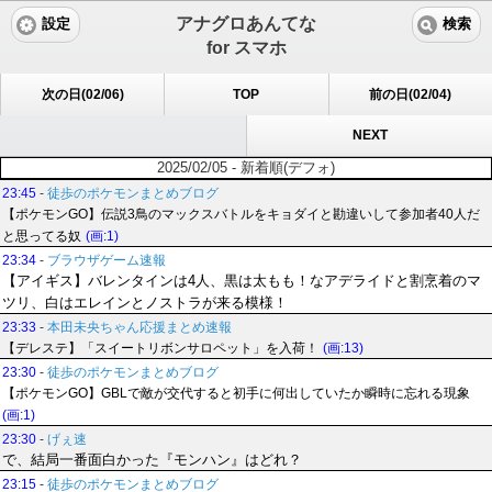
アナグロあんてな
設定
検索
for スマホ
次の日(02/06)
TOP
前の日(02/04)
NEXT
2025/02/05 - 新着順(デフォ)
23:45
-
徒歩のポケモンまとめブログ
【ポケモンGO】伝説3鳥のマックスバトルをキョダイと勘違いして参加者40人だ
と思ってる奴
(画:1)
23:34
-
ブラウザゲーム速報
【アイギス】バレンタインは4人、黒は太もも！なアデライドと割烹着のマ
ツリ、白はエレインとノストラが来る模様！
23:33
-
本田未央ちゃん応援まとめ速報
【デレステ】「スイートリボンサロペット」を入荷！
(画:13)
23:30
-
徒歩のポケモンまとめブログ
【ポケモンGO】GBLで敵が交代すると初手に何出していたか瞬時に忘れる現象
(画:1)
23:30
-
げぇ速
で、結局一番面白かった『モンハン』はどれ？
23:15
-
徒歩のポケモンまとめブログ