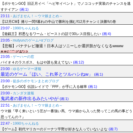
【ポケモンGO】旧正月イベ「ヘビ年イベント」でノココッチ実装のチャンスを逃
すナイアン
(画:1)
23:11
-
あげません！～ウマ娘まとめ～
【12月CM】捲り一閃!!暮れの中山で勝利を掴む!!12月チャンミ決勝!!の巻
23:07
-
1990ちゃんねる
【遊戯王】邪悪なるワーム・ビーストの話で30レス目指したい
(画:4)
23:05
-
mutyunのゲーム+αブログ
【悲報】パナテレビ撤退！日本人はソニーしか選択肢がなくなるwwww
23:05
-
ゲーハーの窓
バイオ４のラスボス、もはや誰も覚えてない
(画:12)
23:00
-
ゆるゲーマー遅報
最近のゲーム「ほい、これ斧とツルハシねw」
(画:1)
23:00
-
徒歩のポケモンまとめブログ
【ポケモンGO】伝説レイドで「FFF」が手に入る確率
(画:1)
23:00
-
カンダタ速報
鬼武者の新作出るみたいやが
(画:1)
22:51
-
あげません！～ウマ娘まとめ～
ウマ娘『早く来いという圧が一番強い馬、ウマ娘から入った勢ってこの馬の事どう
思ってんの？』
22:47
-
1990ちゃんねる
【ゲーム】初代マリカーのドーナツ平野が好きな人っていないよな
(画:7)