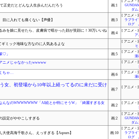
[ アニメ・漫
って正史だとどんな人生歩んだんだろう
画:1
GUNDA
ダム
[ アニメ・漫
、目に入れても痛くない【声優】
画:3
ラブライ
ログ 
るみを娘に見せたら、皮膚病で暗かった顔が笑顔に！30万いいね
[ アニメ・漫
画:4
ア
[ アニメ・漫
てギミック地味な方なのに人気あるよな
ヒ
[ アニメ・漫
輩♡」
画:5
漫
ニメじゃなかったwwwww
[ アニメ・漫
くちゃ…
[ アニメ・漫
画:6
漫
う女、初登場から10年以上経ってるのに未だに受け
[ アニメ・漫
画:7
なんなのWWWWWWW「AI絵とか特にそうW」「綺麗すぎる女
[ アニメ・漫
画:2
[ アニメ・漫
I」の設定がややこしすぎる
画:2
GUNDA
ダム
[ アニメ・漫
大使高海千歌さん、えっすぎる【Aqours】
画:10
ラブライ
ログ 