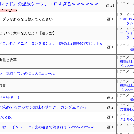
レッド』の温泉シーン、エロすぎるｗｗｗｗｗｗ
[ アニメ・漫
画:21
[ アニメ・漫
ンプラがあるなら教えてください
画:1
GUNDA
ダム
[ アニメ・漫
どういう意味なんだよ！【蓮ノ空】
ラブライ
ログ 
言われたアニメ『ダンダダン』、円盤売上2100枚の大ヒットｗ
[ アニメ・漫
画:1
漫
[ アニメ・漫
進化と改革
機動戦士
ビルスー
[ アニメ・漫
、気持ち悪いのに大人気wwwww
[ アニメ・漫
特集
機動戦士
ビルスー
[ アニメ・漫
が再登場！！！
画:8
漫
[ アニメ・漫
争求めてるオッサン意味不明すぎ、ガンダムとか」
画:2
異世界転
[ アニメ・漫
んでる奴
画:1
ぎあちゃ
[ アニメ・漫
ﾀ━━(ﾟ∀ﾟ)━━!!←光の速さで消されそうWWWWWWW
画:1