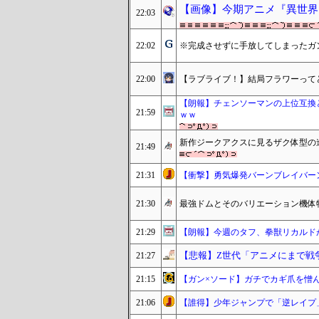
【画像】今期アニメ『異世界
22:03
22:02
※完成させずに手放してしまったガ
22:00
【ラブライブ！】結局フラワーって
【朗報】チェンソーマンの上位互換と
21:59
ｗｗ
新作ジークアクスに見るザク体型の
21:49
21:31
【衝撃】勇気爆発バーンブレイバーン
21:30
最強ドムとそのバリエーション機体
21:29
【朗報】今週のタフ、拳獣リカルド
【悲報】Z世代「アニメにまで戦
21:27
21:15
【ガン×ソード】ガチでカギ爪を憎
21:06
【誰得】少年ジャンプで「逆レイプ」ｷ