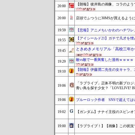
【朗報】彼岸島の画像、コラのよう
20:00
20:00
店頭でふつうに30MSが買えるよう
19:59
【悲報】アニメちいかわのハチワレ
【アイシールド21】ガチで凡才を憎
19:55
ときめきメモリアル「高校三年か
19:45
敵vs敵で一番興奮した漫画ｗｗｗｗ
19:29
【朗報】伊藤潤二先生の女キャラ、
19:10
「ラブライブ」正体不明の新プロジ
19:06
青い鳥を探す少女？「LOVELIVE! 
19:06
ブルーロック作者 SNSで超えては
19:02
【ガンダム】ナナイ主役のスピンオ
19:00
【ラブライブ！】【画像】この状況