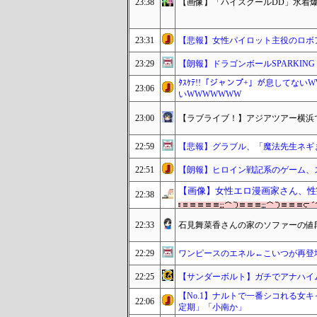
23:38
【画像】「ハイスクールDD」水着爆
23:31
【悲報】女性パイロット主役のロボ
23:29
【朗報】ドラゴンボールSPARKING
ﾀｽｹﾃ!!「ジャンプ+」が息してな
23:06
いWWWWWWW
23:00
【ラブライブ！】アジアツアー横浜
22:59
【悲報】グラブル、「魔法先生ネギ
22:51
【朗報】ヒロイン戦記系のゲーム、
【画像】女性エロ漫画家さん、性
22:38
22:33
石見舞菜香さんの家のソファーの値
22:29
ワンピースのエネル←こいつが再登
22:25
【サンダーボルト】ガチでアナハイ
【No.1】ナルトで一番シコれる女
22:06
定期」「小南か」