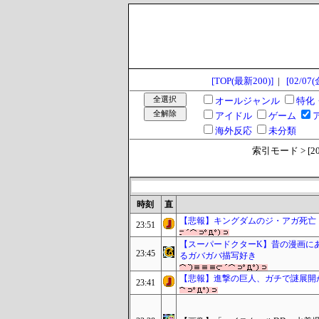
[TOP(最新200)]
|
[02/07(
オールジャンル
特化
アイドル
ゲーム
海外反応
未分類
索引モード > [2025
時刻
直
【悲報】キングダムのジ・アガ死亡
23:51
【スーパードクターK】昔の漫画に
23:45
るガバガバ描写好き
【悲報】進撃の巨人、ガチで謎展開
23:41