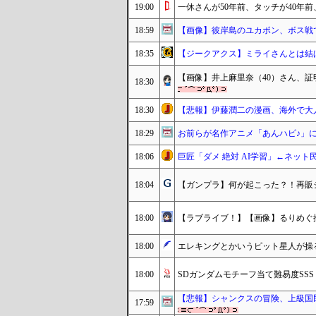
19:00
一休さんが50年前、タッチが40年
18:59
【画像】彼岸島のユカポン、ボス戦で
18:35
【ジークアクス】ミライさんとは結
【画像】井上麻里奈（40）さん、
18:30
18:30
【悲報】伊藤潤二の漫画、海外で大
18:29
お前らが名作アニメ「あんハピ♪」
18:06
巨匠「ダメ 絶対 AI学習」←ネッ
18:04
【ガンプラ】何が起こった？！再販
18:00
【ラブライブ！】【画像】るりめぐ
18:00
エレキングとかいうピット星人が操
18:00
SDガンダムモチーフ当て難易度SSS
【悲報】シャンクスの冒険、上級国
17:59