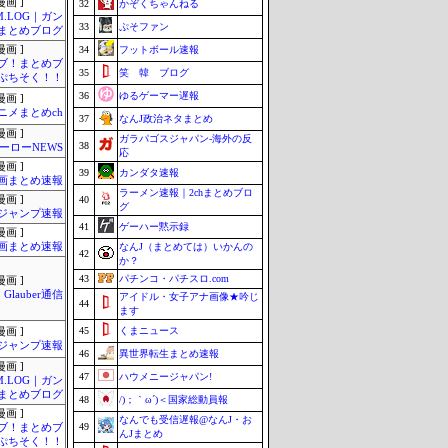
画 ]
32
かぞくちゃんねる
M.LOG｜ガン
33
ぷそファン
まとめブログ
画 ]
34
フットボール速報
ブ！まとめブ
35
笑 韓 ブログ
ぷちそく！！
36
ゆるゲーマー遅報
画 ]
ニメまとめch
37
なんJ政治ネタまとめ
画 ]
ガラパゴスジャパン-海外の反
38
ーローNEWS
応
画 ]
39
カンダタ速報
画まとめ速報
ラーメン速報｜2chまとめブロ
画 ]
40
グ
ジャンプ速報
41
ゲーハー黙示録
画 ]
画まとめ速報
なんJ（まとめては）いかんの
42
か？
43
パチンコ・パチスロ.com
画 ]
Glauber通信
アイドル・女子アナ画像★吟じ
44
ます
45
くまニュース
画 ]
ジャンプ速報
46
異世界転生まとめ速報
画 ]
47
ハウメニージャパン!
M.LOG｜ガン
まとめブログ
48
/)；｀ω´)＜国家総動員報
画 ]
なんでも受信遅報@なんJ・お
49
ブ！まとめブ
んJまとめ
ぷちそく！！