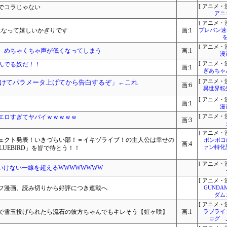
でコラじゃない
[ アニメ・漫
アニ
[ アニメ・漫
になって嬉しいかぎりです
画:1
プレバン速
[ アニメ・漫
、めちゃくちゃ声が低くなってしまう
画:1
漫
んでる奴だ！！
[ アニメ・漫
画:1
ぎあちゃ
けてパラメータ上げてから告白するぞ」←これ
[ アニメ・漫
画:6
異世界転
[ アニメ・漫
画:1
漫
エロすぎてヤバイｗｗｗｗｗ
[ アニメ・漫
画:3
[ アニメ・漫
ェクト発表！いきづらい部！＝イキヅライブ！の主人公は幸せの
ポンポコに
画:4
BLUEBIRD」を皆で待とう！！
ァン特化
[ アニメ・漫
いけない一線を超えるWWWWWWWW
[ アニメ・漫
フ漫画、読み切りから好評につき連載へ
GUNDA
ダム
[ アニメ・漫
で雪玉投げられたら流石の彼方ちゃんでもキレそう【虹ヶ咲】
画:1
ラブライ
ログ 