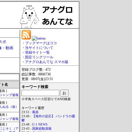
スポ
・
ブックマークはココ
像・動画
・
当サイトについて
・
登録サイト一覧
・
固定リンクツール
・
アナグロあんてな スマホ版
登録ブログ数 : 472
総記事数 : 8806736
更新 : 08/07(金)23:51
イト名
キーワード検索
画 ]
ジャンプ速報
※半角スペース区切りでAND検索
画 ]
んねる（仮）
キーワード履歴
23:51 :
風俗
画 ]
23:49 :
【海外の反応】 パンドラの憂
ジャンプ速報
鬱
画 ]
23:48 :
U-1 NEWS
-にじそく（ア
23:43 :
国家総動員報