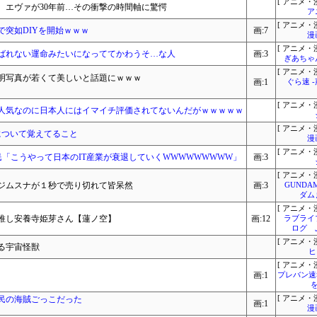
[ アニメ・漫
前、エヴァが30年前…その衝撃の時間軸に驚愕
ア
[ アニメ・漫
突如DIYを開始ｗｗｗ
画:7
漫
[ アニメ・漫
ばれない運命みたいになっててかわうそ…な人
画:3
ぎあちゃ
[ アニメ・漫
証明写真が若くて美しいと話題にｗｗｗ
画:1
ぐら速 
[ アニメ・漫
人気なのに日本人にはイマイチ評価されてないんだがｗｗｗｗｗ
[ アニメ・漫
について覚えてること
漫
[ アニメ・漫
ト民「こうやって日本のIT産業が衰退していくWWWWWWWWW」
画:3
[ アニメ・漫
ジムスナが１秒で売り切れて皆呆然
画:3
GUNDA
ダム
[ アニメ・漫
推し安養寺姫芽さん【蓮ノ空】
画:12
ラブライ
ログ 
[ アニメ・漫
る宇宙怪獣
ヒ
[ アニメ・漫
画:1
プレバン速
民の海賊ごっこだった
[ アニメ・漫
画:1
漫