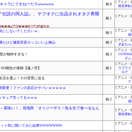
[ アニメ・漫
ャラにできねーだろwwwwww
画:8
異世界転
『伝説の同人誌』、ヤフオクに出品されオタク界隈
[ アニメ・漫
画:1
気にしないでくださいｗ」
[ アニメ・漫
画:3
漫
[ アニメ・漫
一瞬だけど滅茶苦茶カッコいいよ桐山
画:3
ぎあちゃ
[ アニメ・漫
体型が独特すぎる！
画:3
GUNDA
ダム
[ アニメ・漫
103期生の筆跡【蓮ノ空】
画:1
ラブライ
ログ 
生活を選ぶ！その背景に迫る
[ アニメ・漫
ア
柄変更！ファンの反応がヤバいｗｗｗｗｗ
[ アニメ・漫
フィギュア売ってるｗｗｗ
[ アニメ・漫
画:2
漫
～美味い！」現地民「オゥジーザス！魚を生で食べるなん
[ アニメ・漫
異世界転
[ アニメ・漫
ネット民に聞いてみた結果WWWWWWW