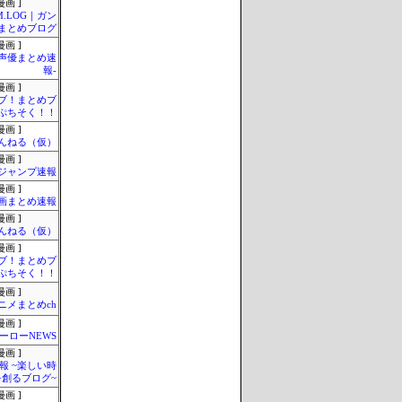
画 ]
M.LOG｜ガン
まとめブログ
画 ]
-声優まとめ速
報-
画 ]
ブ！まとめブ
ぷちそく！！
画 ]
んねる（仮）
画 ]
ジャンプ速報
画 ]
画まとめ速報
画 ]
んねる（仮）
画 ]
ブ！まとめブ
ぷちそく！！
画 ]
ニメまとめch
画 ]
ーローNEWS
画 ]
報 ~楽しい時
を創るブログ~
画 ]