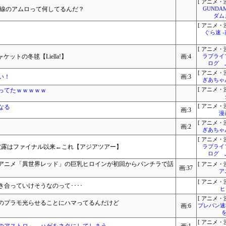
[ アニメ・漫
界線のアムロって何してるんだ？
GUNDA
ダム
[ アニメ・漫
ぐら速 
[ アニメ・漫
ットの冬毬【Liella!】
画:4
ラブライ
ログ 
[ アニメ・漫
い！
画:3
ぎあちゃ
ってたｗｗｗｗｗ
[ アニメ・漫
なる
[ アニメ・漫
画:3
漫
[ アニメ・漫
画:2
ぎあちゃ
[ アニメ・漫
ushの披露はファイナル以来←これ【アジアツアー】
ラブライ
ログ 
アニメ「異世界レッド」の巨乳ヒロインが初回からパンチラで話
[ アニメ・漫
画:37
ア
[ アニメ・漫
合っていけそうなのって････
ヒ
[ アニメ・漫
のプラモ光らせることにハマってるんだけど
画:6
プレバン速
[ アニメ・漫