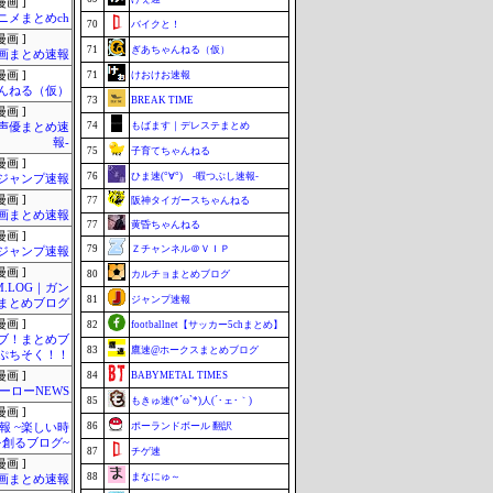
画 ]
ニメまとめch
70
バイクと！
画 ]
71
ぎあちゃんねる（仮）
画まとめ速報
画 ]
71
けおけお速報
んねる（仮）
73
BREAK TIME
画 ]
74
もばます｜デレステまとめ
-声優まとめ速
報-
75
子育てちゃんねる
画 ]
76
ひま速(°∀°) -暇つぶし速報-
ジャンプ速報
画 ]
77
阪神タイガースちゃんねる
画まとめ速報
77
黄昏ちゃんねる
画 ]
79
Ｚチャンネル＠ＶＩＰ
ジャンプ速報
画 ]
80
カルチョまとめブログ
M.LOG｜ガン
81
ジャンプ速報
まとめブログ
画 ]
82
footballnet【サッカー5chまとめ】
ブ！まとめブ
83
鷹速@ホークスまとめブログ
ぷちそく！！
画 ]
84
BABYMETAL TIMES
ーローNEWS
85
もきゅ速(*´ω`*)人(´･ェ･｀)
画 ]
86
ポーランドボール 翻訳
報 ~楽しい時
を創るブログ~
87
チゲ速
画 ]
88
まなにゅ～
画まとめ速報