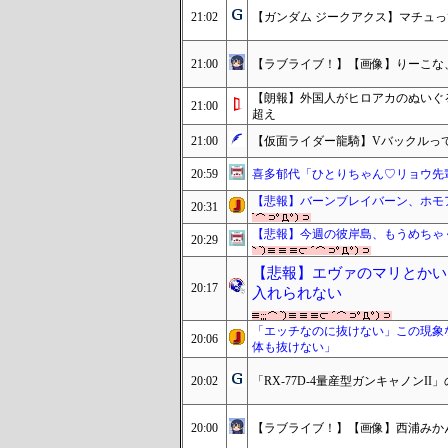
21:02
【ガンダム ジークアクス】マチュ
21:00
【ラブライブ！】【画像】りーこな
【朗報】外国人がヒロアカのぬいぐ
21:00
超え
21:00
【仮面ライダー龍騎】Vバックルっ
20:59
喜多郁代「ひとりちゃん♡リョウ先
【悲報】バーンブレイバーン、ホモア
20:31
【悲報】今週の彼岸島、もうめちゃ
20:29
【悲報】エヴァのマリとかい
20:17
入れられない
「エッチなのに抜けない」この現象
20:06
体も抜けない」
20:02
「RX-77D-4量産型ガンキャノンI
20:00
【ラブライブ！】【画像】西浦みかん