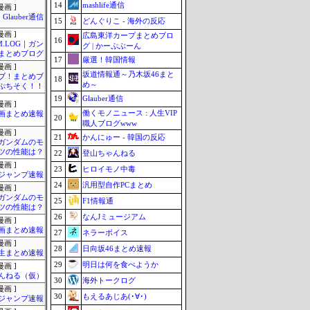
14
mashlife通信
画 ]
Glauber通信
15
どんぐりこ - 海外の反応
画 ]
広島東洋カープまとめブロ
16
M.LOG｜ガン
グ | かーぷぶーん
まとめブログ
17
厳選！韓国情報
画 ]
坂道情報通～乃木坂46まと
ブ！まとめブ
18
め～
ぷちそく！！
19
Glauber通信
画 ]
働くモノニュース : 人生VIP
画まとめ速報
20
職人ブログwww
画 ]
21
かんにゅー - 韓国の反応
ガンダムのモ
ツの性能は？
22
登山ちゃんねる
画 ]
23
ヒロイモノ中毒
ジャンプ速報
24
汎用型自作PCまとめ
画 ]
ガンダムのモ
25
F1情報通
ツの性能は？
26
なんJミュージアム
画 ]
画まとめ速報
27
ネラーボイス
画 ]
28
日向坂46まとめ速報
生まとめ速報
29
明日は何を食べようか
画 ]
んねる（仮）
30
海外トークログ
画 ]
30
もえるあじあ(･∀･)
ジャンプ速報