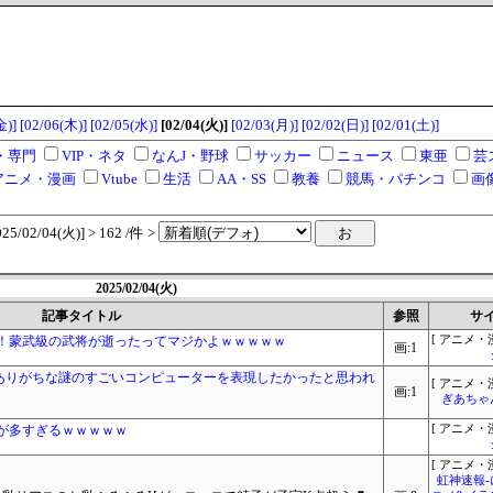
金)]
[02/06(木)]
[02/05(水)]
[02/04(火)]
[02/03(月)]
[02/02(日)]
[02/01(土)]
・専門
VIP・ネタ
なんJ・野球
サッカー
ニュース
東亜
芸
アニメ・漫画
Vtube
生活
AA・SS
教養
競馬・パチンコ
画
/02/04(火)] > 162 /件 >
2025/02/04(火)
記事タイトル
参照
サ
！蒙武級の武将が逝ったってマジかよｗｗｗｗｗ
[ アニメ・漫
画:1
ありがちな謎のすごいコンピューターを表現したかったと思われ
[ アニメ・漫
画:1
ぎあちゃ
が多すぎるｗｗｗｗｗ
[ アニメ・漫
[ アニメ・漫
虹神速報