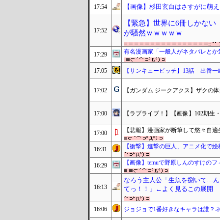
【画像】杉田玄白はさすがに萌えキ
17:54
【緊急】世界に6冊しかない
17:52
が騒然ｗｗｗｗｗ
有名漫画家「一般人がネタバレとか
17:29
17:05
【サンキューピッチ】13話 出番
17:02
【ガンダム ジークアクス】ザクの
17:00
【ラブライブ！】【画像】102期生・
【悲報】漫画家が断筆して悠々自適
17:00
【衝撃】進撃の巨人、アニメ化で絵
16:31
【画像】temuで野原しんのすけの
16:29
なろう主人公「生魚を捌いて…ん
16:13
てっ！！」←よく見るこの展開
16:06
ジョジョで1番好きなキャラは誰？