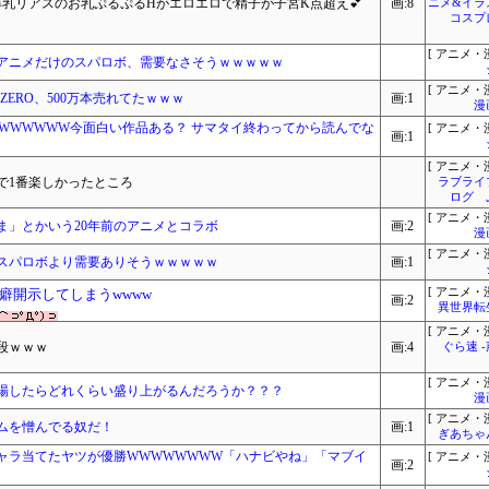
乳リアスのお乳ぷるぷるHがエロエロで精子が子宮K点超え💕
画:8
ニメ&イラ
コスプ
[ アニメ・漫
アニメだけのスパロボ、需要なさそうｗｗｗｗｗ
[ アニメ・漫
 ZERO、500万本売れてたｗｗｗ
画:1
漫
いWWWWWWW今面白い作品ある？ サマタイ終わってから読んでな
[ アニメ・漫
画:1
[ アニメ・漫
で1番楽しかったところ
ラブライ
ログ 
[ アニメ・漫
ま」とかいう20年前のアニメとコラボ
画:2
漫
[ アニメ・漫
スパロボより需要ありそうｗｗｗｗｗ
画:1
癖開示してしまうwwww
[ アニメ・漫
画:2
異世界転
[ アニメ・漫
段ｗｗｗ
画:4
ぐら速 
[ アニメ・漫
場したらどれくらい盛り上がるんだろうか？？？
漫
[ アニメ・漫
ムを憎んでる奴だ！
画:1
ぎあちゃ
キャラ当てたヤツが優勝WWWWWWWW「ハナビやね」「マブイ
[ アニメ・漫
画:2