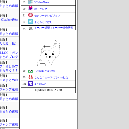
画 ]
89
VTuberNews
生まとめ速報
90
はーとログ
画 ]
91
セクシーテレビジョン
Glauber通信
92
まぐろとにぼし
ミーハー総研（ミーハー総合研究
93
画 ]
所）
画まとめ速報
94
究極のまとめ.com
画 ]
映画.net -ネタバレ|感想|評判 2chま
んねる（仮）
94
とめブログ-
画 ]
96
釣りまとめ速報
M.LOG｜ガン
まとめブログ
97
ZAPZAP!
画 ]
98
マラソン速報
ブ！まとめブ
ぷちそく！！
99
じゃぽにか反応帳
画 ]
99
こんなニュースにでくわした
ニメまとめch
101
まとめCUP
画 ]
ジャンプ速報
Update 08/07 23:38
画 ]
画まとめ速報
画 ]
生まとめ速報
画 ]
ジャンプ速報