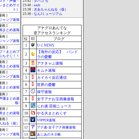
スト・声優・
23:42 :
タバコ ち
レまとめサイ
23:40 :
nmb
ト）
23:38 :
ぎあちゃんねる（仮）
23:38 :
なんJミュージアム
画 ]
ジャンプ速報
画 ]
アナグロあんてな
画まとめ速報
逆アクセスランキング
画 ]
位
印
ブログ
ジャンプ速報
1
U-1 NEWS.
画 ]
【海外の反応】 パンド
ブ！まとめブ
2
ぷちそく！！
ラの憂鬱
画 ]
3
アナきゃぷ速報
画まとめ速報
4
キムチ速報
画 ]
ジャンプ速報
5
カイカイ反応通信
画 ]
6
世界の憂鬱
生まとめ速報
7
保守速報
画 ]
-声優まとめ速
8
女子アナお宝画像速報
報-
9
じわ速 芸能ニュース
画 ]
10
やる夫まとめくす
画まとめ速報
画 ]
11
VIPPER速報
んねる（仮）
12
アナ速‐女子アナ画像速報
画 ]
ジャンプ速報
13
あじあのネタ帳