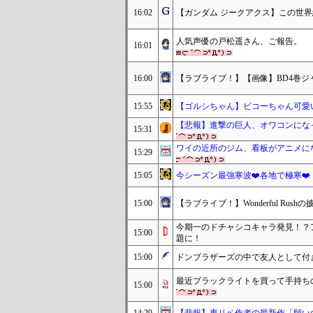
16:02
【ガンダム ジークアクス】この世
人気声優の戸松遥さん、ご報告。
16:01
16:00
【ラブライブ！】【画像】BD4巻ジャケ
15:55
【ゴルシちゃん】ビコーちゃん可愛
【悲報】進撃の巨人、オワコンにな
15:31
ワイの近所のジム、看板がアニメに
15:29
15:05
今シーズン最強寒波❤️各地で極寒❤️
15:00
【ラブライブ！】Wonderful R
今期一のドチャシコキャラ発見！？
15:00
題に！
15:00
ドンブラザーズの中で友人として付き
最近ブラックライトを買って手持ち
15:00