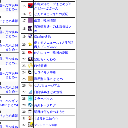
]
広島東洋カープまとめブロ
通～乃木坂46
15
グ | かーぷぶーん
まとめ～
16
どんぐりこ - 海外の反応
]
17
厳選！韓国情報
46まとめ速報
坂道情報通～乃木坂46まと
]
18
め～
通～乃木坂46
まとめ～
19
Glauber通信
]
働くモノニュース : 人生VIP
20
通～乃木坂46
職人ブログwww
まとめ～
21
かんにゅー - 韓国の反応
]
通～乃木坂46
22
登山ちゃんねる
まとめ～
23
F1情報通
]
24
ヒロイモノ中毒
通～乃木坂46
まとめ～
25
汎用型自作PCまとめ
]
26
なんJミュージアム
通～乃木坂46
まとめ～
27
日向坂46まとめ速報
]
28
ネラーボイス
Mれ！ペンギン
AKB48まとめ)
29
海外トークログ
30
明日は何を食べようか
]
46まとめ速報
31
もえるあじあ(･∀･)
]
32
フットボール速報
通～乃木坂46