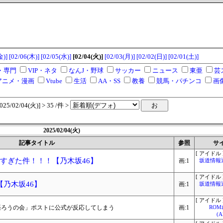
金)]
[02/06(木)]
[02/05(水)]
[02/04(火)]
[02/03(月)]
[02/02(日)]
[02/01(土)]
・専門
VIP・ネタ
なんJ・野球
サッカー
ニュース
東亜
芸
アニメ・漫画
Vtube
生活
AA・SS
教養
競馬・パチンコ
画
/02/04(火)] > 35 /件 >
2025/02/04(火)
記事タイトル
参照
サ
[ アイドル 
すぎた件！！！【乃木坂46】
画:1
坂道情報
[ アイドル 
乃木坂46】
画:1
坂道情報
[ アイドル 
張ろうの会」ポストに公式が反応してしまう
画:1
RO
(