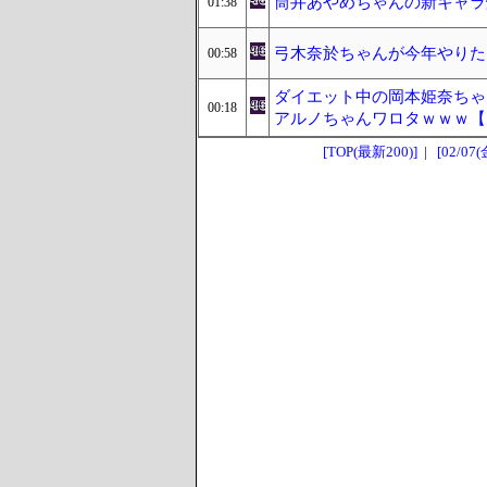
筒井あやめちゃんの新キャラ
01:38
弓木奈於ちゃんが今年やりた
00:58
ダイエット中の岡本姫奈ちゃ
00:18
アルノちゃんワロタｗｗｗ【
[TOP(最新200)]
|
[02/07(