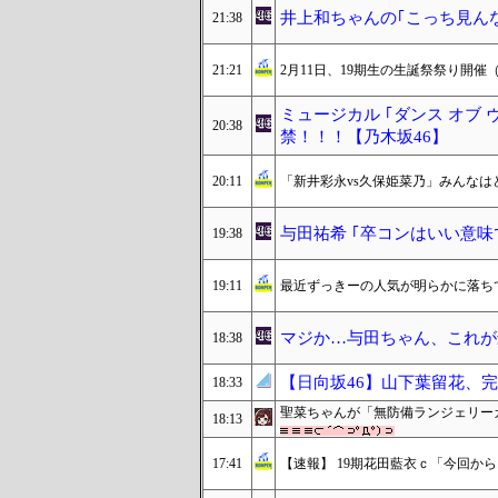
井上和ちゃんの｢こっち見ん
21:38
21:21
2月11日、19期生の生誕祭祭り開催
ミュージカル ｢ダンス オブ
20:38
禁！！！【乃木坂46】
20:11
「新井彩永vs久保姫菜乃」みんなは
与田祐希 ｢卒コンはいい意味
19:38
19:11
最近ずっきーの人気が明らかに落ち
マジか…与田ちゃん、これが
18:38
【日向坂46】山下葉留花、
18:33
聖菜ちゃんが「無防備ランジェリー
18:13
17:41
【速報】 19期花田藍衣ｃ「今回か