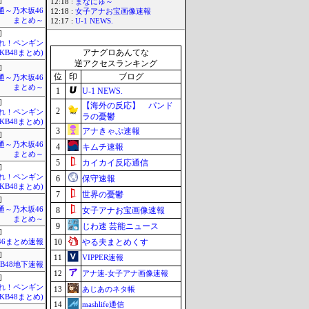
]
12:18 :
まなにゅ～
通～乃木坂46
12:18 :
女子アナお宝画像速報
まとめ～
12:17 :
U-1 NEWS.
]
Mれ！ペンギン
アナグロあんてな
AKB48まとめ)
逆アクセスランキング
]
位
印
ブログ
通～乃木坂46
まとめ～
1
U-1 NEWS.
]
【海外の反応】 パンド
2
Mれ！ペンギン
ラの憂鬱
AKB48まとめ)
3
アナきゃぷ速報
]
通～乃木坂46
4
キムチ速報
まとめ～
5
カイカイ反応通信
]
Mれ！ペンギン
6
保守速報
AKB48まとめ)
7
世界の憂鬱
]
通～乃木坂46
8
女子アナお宝画像速報
まとめ～
9
じわ速 芸能ニュース
]
10
やる夫まとめくす
46まとめ速報
]
11
VIPPER速報
KB48地下速報
12
アナ速‐女子アナ画像速報
]
Mれ！ペンギン
13
あじあのネタ帳
AKB48まとめ)
14
mashlife通信