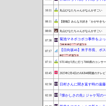
10:11
丸山ひなたちゃんがなんかすごい
08:11
【朗報】みんな大好き「かがやきち
08:01
丸山ひなたちゃんがなんかすごい
菊池マネボコボコ事件をぶっ
07:38
【日向坂46】米子市長、ポ
07:17
07:11
STU48が3月に行う7000席のコン
03:45
2025年2月4日のAKB48関連のテレビ
日村さんに聞き返す時の遠藤
02:58
｢懐かしさの先｣ ジャケ写の
02:18