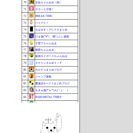
70
ぎあちゃんねる（仮）
71
スカッと王国！
72
BREAK TIME
73
バイクと！
74
もばます｜デレステまとめ
75
ひま速(°∀°) -暇つぶし速報-
76
子育てちゃんねる
77
黄昏ちゃんねる
78
阪神タイガースちゃんねる
79
Ｚチャンネル＠ＶＩＰ
80
カルチョまとめブログ
81
ジャンプ速報
82
鷹速@ホークスまとめブログ
83
もきゅ速(*´ω`*)人(´･ェ･｀)
83
BABYMETAL TIMES
83
footballnet【サッカー5chまとめ】
86
ポーランドボール 翻訳
87
VTuberNews
88
チゲ速
89
まなにゅ～