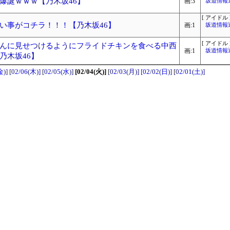
爆誕ｗｗｗ【乃木坂46】
画:3
坂道情報
[ アイドル 
い事がコチラ！！！【乃木坂46】
画:1
坂道情報
[ アイドル 
んに見せつけるようにフライドチキンを食べる中西
画:1
坂道情報
乃木坂46】
金)]
[02/06(木)]
[02/05(水)]
[02/04(火)]
[02/03(月)]
[02/02(日)]
[02/01(土)]