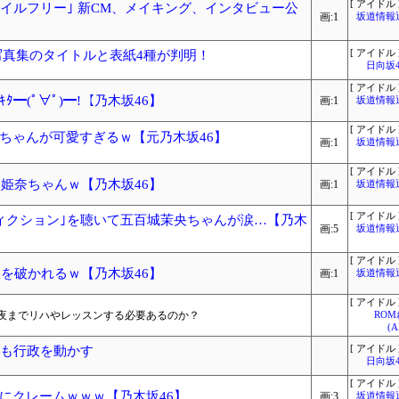
[ アイドル 
イルフリー｣ 新CM、メイキング、インタビュー公
画:1
坂道情報
t写真集のタイトルと表紙4種が判明！
[ アイドル 
日向坂
[ アイドル 
━(ﾟ∀ﾟ)━!【乃木坂46】
画:1
坂道情報
[ アイドル 
ちゃんが可愛すぎるｗ【元乃木坂46】
画:1
坂道情報
[ アイドル 
本姫奈ちゃんｗ【乃木坂46】
画:1
坂道情報
[ アイドル 
ィクション｣を聴いて五百城茉央ちゃんが涙…【乃木
画:5
坂道情報
[ アイドル 
服を破かれるｗ【乃木坂46】
画:1
坂道情報
[ アイドル 
夜までリハやレッスンする必要あるのか？
RO
(
ても行政を動かす
[ アイドル 
日向坂
[ アイドル 
にクレームｗｗｗ【乃木坂46】
画:3
坂道情報