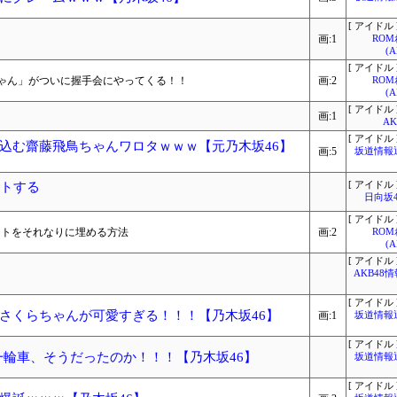
[ アイドル 
画:1
RO
(
[ アイドル 
ゃん」がついに握手会にやってくる！！
画:2
RO
(
[ アイドル 
画:1
A
[ アイドル 
込む齋藤飛鳥ちゃんワロタｗｗｗ【元乃木坂46】
画:5
坂道情報
ストする
[ アイドル 
日向坂
[ アイドル 
サートをそれなりに埋める方法
画:2
RO
(
[ アイドル 
AKB48
[ アイドル 
さくらちゃんが可愛すぎる！！！【乃木坂46】
画:1
坂道情報
[ アイドル 
一輪車、そうだったのか！！！【乃木坂46】
坂道情報
[ アイドル 