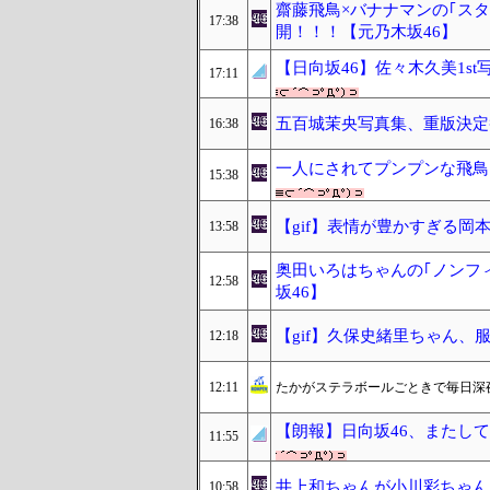
齋藤飛鳥×バナナマンの｢スタ
17:38
開！！！【元乃木坂46】
【日向坂46】佐々木久美1s
17:11
五百城茉央写真集、重版決定ｷﾀ
16:38
一人にされてプンプンな飛鳥
15:38
【gif】表情が豊かすぎる岡
13:58
奥田いろはちゃんの｢ノンフ
12:58
坂46】
【gif】久保史緒里ちゃん、
12:18
12:11
たかがステラボールごときで毎日深
【朗報】日向坂46、またし
11:55
井上和ちゃんが小川彩ちゃん
10:58