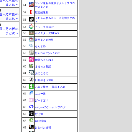
通～乃木坂46
ツバメ速報＠東京ヤクルトスワロ
まとめ～
51
ーズまとめ
]
52
歴史的速報
通～乃木坂46
２ちゃんねるニュース超速まとめ
まとめ～
53
＋
]
54
ニュース30over
通～乃木坂46
まとめ～
55
ベイスターズNEWS
56
漫画まとめ速報
56
なんまめ
58
ほんわか2ちゃんねる
59
婚外ちゃんねる
60
まるっと翻訳
61
あのころの
62
日刊やきう速報
63
ハロン棒ch -競馬まとめ-
64
ふぇー速
65
げーすぽch
66
mutyunのゲーム+αブログ
67
げぇ速
67
easterEgg
69
けおけお速報