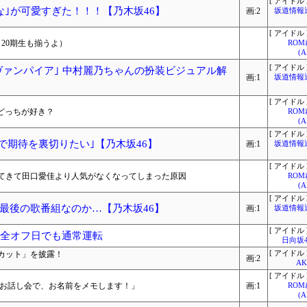
[ アイドル 
な｣が可愛すぎた！！！【乃木坂46】
画:2
坂道情報
[ アイドル 
（20期生も揃うよ）
RO
(
[ アイドル 
 ヴァンパイア｣ 中村麗乃ちゃんの扮装ビジュアル解
画:1
坂道情報
[ アイドル 
どっちが好き？
RO
(
[ アイドル 
で期待を裏切りたい｣【乃木坂46】
画:1
坂道情報
[ アイドル 
てきて田口愛佳より人気がなくなってしまった原因
RO
(
[ アイドル 
最後の歌番組なのか…【乃木坂46】
画:1
坂道情報
[ アイドル 
完全オフ日でも通常運転
日向坂
カット」を披露！
[ アイドル 
画:2
A
[ アイドル 
らお話し会で、お名前をメモします！」
画:1
RO
(