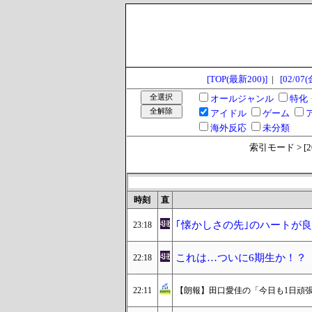
[TOP(最新200)]
|
[02/07(
オールジャンル
特化
アイドル
ゲーム
海外反応
未分類
索引モード > [2025
時刻
直
｢懐かしさの先｣のハートが良
23:18
これは…ついに6期生か！？【
22:18
22:11
【朗報】田口愛佳の「今日も1日頑