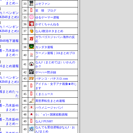
まとめ～
33
ぷそファン
]
34
笑 韓 ブログ
Mれ！ペンギン
AKB48まとめ)
35
ゆるゲーマー遅報
]
36
かぞくちゃんねる
Mれ！ペンギン
AKB48まとめ)
37
なんJ政治ネタまとめ
]
ガラパゴスジャパン-海外の反
38
KB48地下速報
応
]
38
カンダタ速報
通～乃木坂46
ラーメン速報｜2chまとめブロ
まとめ～
40
グ
]
なんJ（まとめては）いかんの
41
46まとめ速報
か？
42
ゲーハー黙示録
]
Mれ！ペンギン
43
パチンコ・パチスロ.com
AKB48まとめ)
アイドル・女子アナ画像★吟じ
44
]
ます
情報まとめたっ
45
くまニュース
た
46
異世界転生まとめ速報
]
通～乃木坂46
47
ハウメニージャパン!
まとめ～
48
/)；｀ω´)＜国家総動員報
]
通～乃木坂46
49
なんJ PUSH!!
まとめ～
なんでも受信遅報@なんJ・お
]
49
んJまとめ