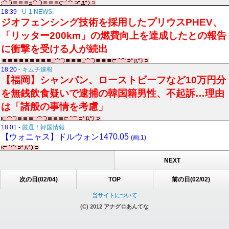
18:39
-
U-1 NEWS.
ジオフェンシング技術を採用したプリウスPHEV、
「リッター200km」の燃費向上を達成したとの報告
に衝撃を受ける人が続出
18:20
-
キムチ速報
【福岡】シャンパン、ローストビーフなど10万円分
を無銭飲食疑いで逮捕の韓国籍男性、不起訴…理由
は「諸般の事情を考慮」
18:01
-
厳選！韓国情報
【ウォニャス】ドルウォン1470.05
(画:1)
NEXT
次の日(02/04)
TOP
前の日(02/02)
当サイトについて
(C) 2012 アナグロあんてな