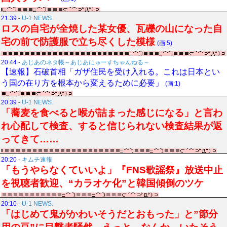
21:39
-
U-1 NEWS.
ロスの自宅が全焼した某女優、瓦礫の山になった自
宅の前で防護服で立ち尽くした模様
(画:5)
20:44
-
あじあのネタ帳～あじあにゅーすちゃんねる～
【速報】石破首相「ガザ住民を受け入れる。これは日本とい
う国の在り方を根本から変えるために必要」
(画:1)
20:39
-
U-1 NEWS.
「蕎麦を食べると喉が詰まった感じになる」と言わ
れ心配して検査、すると信じられない検査結果が返
ってきて……
20:20
-
キムチ速報
「もうやらなくていいよ」『FNS歌謡祭』放送中止
を視聴者歓迎、“カラオケ化”と韓国傾倒のツケ
20:10
-
U-1 NEWS.
「はじめて鬼がかわいそうだとおもった」と”節分