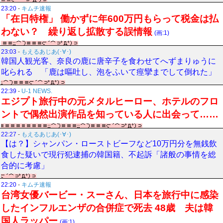
23:20
-
キムチ速報
「在日特権」 働かずに年600万円もらって税金は払
わない？ 繰り返し拡散する誤情報
(画:1)
23:03
-
もえるあじあ(･∀･)
韓国人観光客、奈良の鹿に唐辛子を食わせてへずまりゅうに
叱られる 「鹿は嘔吐し、泡をふいて痙攣までして倒れた」
22:39
-
U-1 NEWS.
エジプト旅行中の元メタルヒーロー、ホテルのフロ
ントで偶然出演作品を知っている人に出会って……
22:27
-
もえるあじあ(･∀･)
【は？】シャンパン・ローストビーフなど10万円分を無銭飲
食した疑いで現行犯逮捕の韓国籍、不起訴「諸般の事情を総
合的に考慮」
22:20
-
キムチ速報
台湾女優バービー・スーさん、日本を旅行中に感染
したインフルエンザの合併症で死去 48歳 夫は韓
国人ラッパー
(画:1)