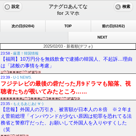
アナグロあんてな
設定
検索
for スマホ
次の日(02/04)
TOP
前の日(02/02)
NEXT
2025/02/03 - 新着順(デフォ)
23:58
-
厳選！韓国情報
【福岡】10万円分を無銭飲食で逮捕の韓国人、不起訴…理由
は「諸般の事情を考慮」
23:39
-
U-1 NEWS.
フジテレビの最後の砦だった月9ドラマも陥落、視
聴者たちが覗いてみたところ……
23:35
-
もえるあじあ(･∀･)
【悲報】外国人の万引き、被害額が日本人の８倍 ※２年ま
え菅前総理「インバウンドが少ない原因は犯罪を恐れてる法
務省と警察庁だった、お願いして外国人を入りやすくした
（笑