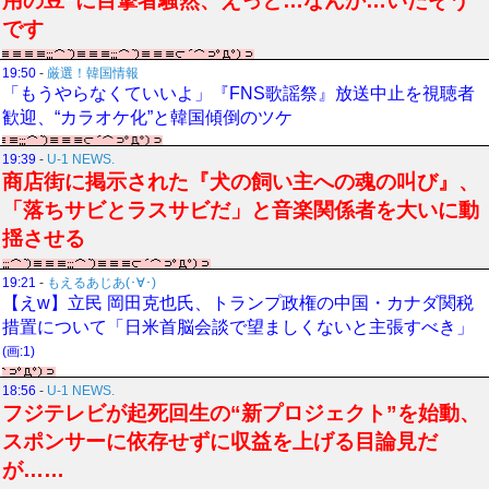
用の豆”に目撃者騒然、えっと…なんか…いたそう
です
19:50
-
厳選！韓国情報
「もうやらなくていいよ」『FNS歌謡祭』放送中止を視聴者
歓迎、“カラオケ化”と韓国傾倒のツケ
19:39
-
U-1 NEWS.
商店街に掲示された『犬の飼い主への魂の叫び』、
「落ちサビとラスサビだ」と音楽関係者を大いに動
揺させる
19:21
-
もえるあじあ(･∀･)
【えw】立民 岡田克也氏、トランプ政権の中国・カナダ関税
措置について「日米首脳会談で望ましくないと主張すべき」
(画:1)
18:56
-
U-1 NEWS.
フジテレビが起死回生の“新プロジェクト”を始動、
スポンサーに依存せずに収益を上げる目論見だ
が……