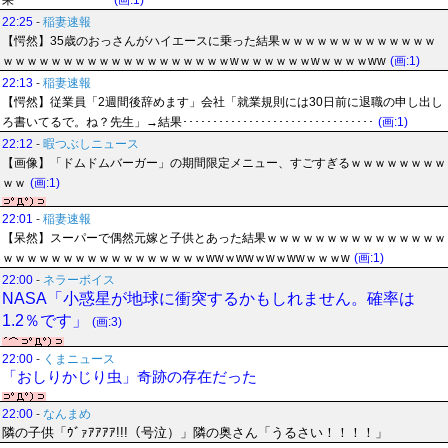
果････････････････
(画:1)
22:25
-
稲妻速報
【愕然】35歳のおっさんがハイエースに乗った結果ｗｗｗｗｗｗｗｗｗｗｗｗｗ
ｗｗｗｗｗｗｗｗｗｗｗｗｗｗｗｗｗｗｗwｗｗｗｗｗｗwｗｗｗｗww
(画:1)
22:13
-
稲妻速報
【愕然】従業員「2週間後辞めます」会社「就業規則には30日前に退職の申し出し
ろ書いてるで。ね？先生」→結果････････････････････････････････
(画:1)
22:12
-
暇つぶしニュース
【画像】「ドムドムバーガー」の期間限定メニュー、すごすぎるｗｗｗｗｗｗｗｗ
ｗｗ
(画:1)
22:01
-
稲妻速報
【呆然】スーパーで偶然元嫁と子供とあった結果ｗｗｗｗｗｗｗｗｗｗｗｗｗｗｗ
ｗｗｗｗｗｗｗｗｗｗｗｗｗｗｗｗｗwwｗwwｗwｗwwｗｗｗw
(画:1)
22:00
-
ネラーボイス
NASA「小惑星が地球に衝突するかもしれません。確率は
1.2％です」
(画:3)
22:00
-
くまニュース
「おしりかじり虫」奇跡の存在だった
22:00
-
なんまめ
隣の子供「ｳﾞｧｱｱｱｱ!!!（号泣）」隣の奥さん「うるさい！！！！」