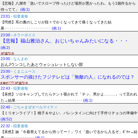
【悲報】八潮市「急いでスロープ作ったけど場所が悪かったわ。もう1個作るから
待ってて」
(画:1)
23:01
-
稲妻速報
【愕然】耳の裏のしこりが段々でかくなってきて痛くなってきた結
果･････････････････････････
(画:1)
23:00
-
ネラーボイス
【悲報】福山雅治さん、おじいちゃんみたいになる・・・
(画:2)
23:00
-
なんまめ
おんJウンコしたあとウォシュレットしない部
23:00
-
くまニュース
スポンサーの抜けたフジテレビは「無敵の人」になれるのでは？
22:43
-
稲妻速報
【呆然】ソロキャンプしてたらテント覗かれて「チッ、男かよ………」って言われ
た→結果････････････････････････････････････
(画:1)
22:40
-
ごちゃまぜオールマイティ
【ミリオンライブ！】桃子＆やよい、バレンタインに向けて手作りチョコの準備中
(画:52)
22:32
-
稲妻速報
【呆然】妹「今着替えてるから待ってー！」ワイ「急いでるから入るぞ」ｶﾞﾁｬ→結