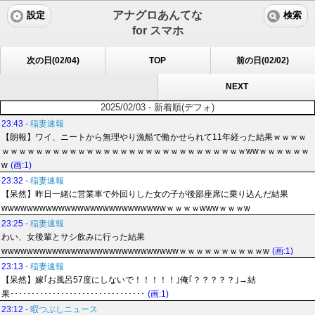
アナグロあんてな
設定
検索
for スマホ
次の日(02/04)
TOP
前の日(02/02)
NEXT
2025/02/03 - 新着順(デフォ)
23:43
-
稲妻速報
【朗報】ワイ、ニートから無理やり漁船で働かせられて11年経った結果ｗｗｗｗ
ｗｗｗｗｗｗｗｗｗｗｗｗｗｗｗｗｗｗｗｗｗｗｗｗｗｗｗｗｗwwｗｗｗｗｗｗ
w
(画:1)
23:32
-
稲妻速報
【呆然】昨日一緒に営業車で外回りした女の子が後部座席に乗り込んだ結果
wwwwwwwwwwwwwwwwwwwwwwwwwwｗｗｗｗwwwｗｗｗw
23:25
-
稲妻速報
わい、女後輩とサシ飲みに行った結果
wwwwwwwwwwwwwwwwwwwwwwwwwwwwｗｗｗｗｗｗｗｗｗｗw
(画:1)
23:13
-
稲妻速報
【呆然】嫁｢お風呂57度にしないで！！！！！｣俺｢？？？？？｣→結
果････････････････････････････････
(画:1)
23:12
-
暇つぶしニュース