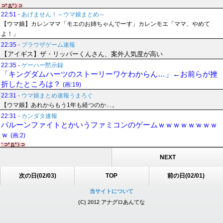
22:51
-
あげません！～ウマ娘まとめ～
【ウマ娘】カレンママ「モエのお姉ちゃんでーす」カレンモエ「ママ、やめて
よ！」
22:35
-
ブラウザゲーム速報
【アイギス】ザ・リッパーくんさん、案外人気度が高い
22:35
-
ゲーハー黙示録
「キングダムハーツのストーリーワケわからん…」←お前らが挫
折したところは？
(画:19)
22:31
-
ウマ娘まとめ速報うまろぐ
【ウマ娘】あれからもう1年も経つのか…。
22:31
-
カンダタ速報
バルーンファイトとかいうファミコンのゲームｗｗｗｗｗｗｗｗ
ｗ
(画:2)
NEXT
次の日(02/03)
TOP
前の日(02/01)
当サイトについて
(C) 2012 アナグロあんてな