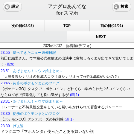
アナグロあんてな
設定
検索
for スマホ
次の日(02/03)
TOP
前の日(02/01)
NEXT
2025/02/02 - 新着順(デフォ)
23:55
-
帰ってきたニュー速俺日記
前田佳織里さん、ウマ娘公式生放送の出演中に突然しろくまが出てきて驚いてしま
う
(画:9)
23:51
-
あげません！～ウマ娘まとめ～
『大豊食祭シナリオの育成のコツ！畑シナリオって根性2編成がいいの？』
23:45
-
徒歩のポケモンまとめブログ
【ポケモンGO】タスクで「ポケコイン」どれくらい集められた？5コインぐらい
ならログボで恒常化しても良い気がするが
(画:1)
23:31
-
あげません！～ウマ娘まとめ～
トレーナーと不純異性交遊をしている疑いをかけられて否定するジャーニー
23:30
-
徒歩のポケモンまとめブログ
【ポケモンGO】ダンテポーズの特別感
(画:1)
23:30
-
げぇ速
ドラクエで『マホカンタ』使ったことある奴いない説