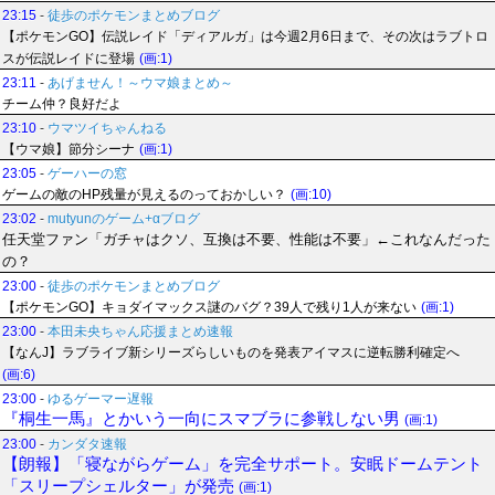
23:15
-
徒歩のポケモンまとめブログ
【ポケモンGO】伝説レイド「ディアルガ」は今週2月6日まで、その次はラブトロ
スが伝説レイドに登場
(画:1)
23:11
-
あげません！～ウマ娘まとめ～
チーム仲？良好だよ
23:10
-
ウマツイちゃんねる
【ウマ娘】節分シーナ
(画:1)
23:05
-
ゲーハーの窓
ゲームの敵のHP残量が見えるのっておかしい？
(画:10)
23:02
-
mutyunのゲーム+αブログ
任天堂ファン「ガチャはクソ、互換は不要、性能は不要」←これなんだった
の？
23:00
-
徒歩のポケモンまとめブログ
【ポケモンGO】キョダイマックス謎のバグ？39人で残り1人が来ない
(画:1)
23:00
-
本田未央ちゃん応援まとめ速報
【なんJ】ラブライブ新シリーズらしいものを発表アイマスに逆転勝利確定へ
(画:6)
23:00
-
ゆるゲーマー遅報
『桐生一馬』とかいう一向にスマブラに参戦しない男
(画:1)
23:00
-
カンダタ速報
【朗報】「寝ながらゲーム」を完全サポート。安眠ドームテント
「スリープシェルター」が発売
(画:1)