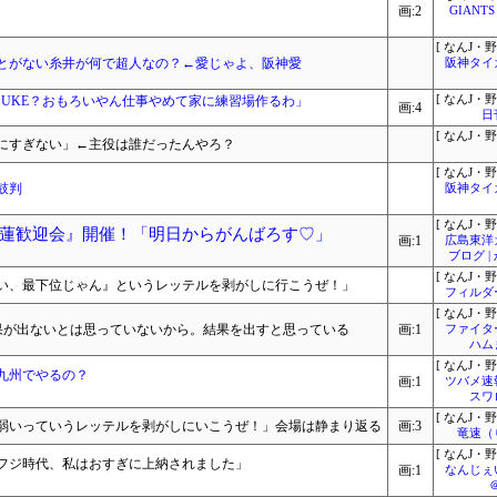
画:2
GIANTS
[ なんJ・野
とがない糸井が何で超人なの？←愛じゃよ、阪神愛
阪神タイ
SUKE？おもろいやん仕事やめて家に練習場作るわ」
[ なんJ・野
画:4
日
[ なんJ・野
にすぎない」←主役は誰だったんやろ？
[ なんJ・野
鼓判
阪神タイ
[ なんJ・野
蓮歓迎会』開催！「明日からがんばろす♡」
画:1
広島東洋
ブログ 
[ なんJ・野
い、最下位じゃん』というレッテルを剥がしに行こうぜ！」
フィルダ
[ なんJ・野
結果が出ないとは思っていないから。結果を出すと思っている
画:1
ファイタ
ハム
[ なんJ・野
九州でやるの？
画:1
ツバメ速
スワ
[ なんJ・野
弱いっていうレッテルを剥がしにいこうぜ！」会場は静まり返る
画:3
竜速（
[ なんJ・野
フジ時代、私はおすぎに上納されました」
画:1
なんじぇ