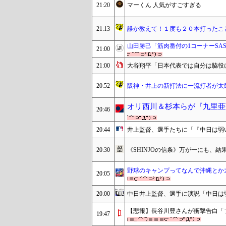
21:20
マーくん 人気がすごすぎる
21:13
誰か教えて！１度も２０本打ったこ
山田勝己「筋肉番付の1コーナーSA
21:00
21:00
大谷翔平「日本代表では自分は脇役
20:52
阪神・井上の新打法に一流打者が太
オリ西川＆杉本らが『九里亜
20:46
20:44
井上監督、選手たちに「『中日は弱
20:30
《SHINJOの信条》万が一にも、
野球のキャンプってなんで沖縄とか
20:05
20:00
中日井上監督、選手に演説「中日は
【悲報】長谷川豊さんが衝撃告白「
19:47