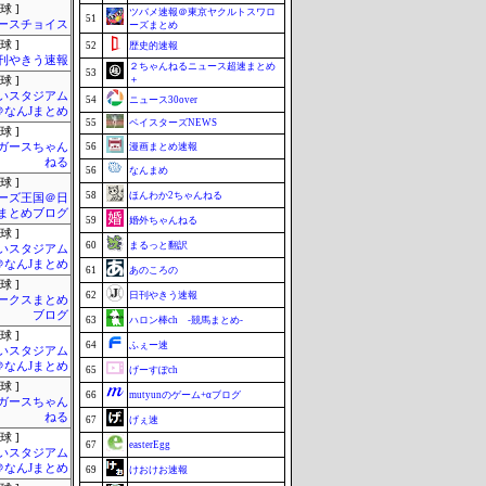
球 ]
ツバメ速報＠東京ヤクルトスワロ
51
ースチョイス
ーズまとめ
球 ]
52
歴史的速報
刊やきう速報
２ちゃんねるニュース超速まとめ
53
＋
球 ]
いスタジアム
54
ニュース30over
＠なんJまとめ
55
ベイスターズNEWS
球 ]
ガースちゃん
56
漫画まとめ速報
ねる
56
なんまめ
球 ]
58
ほんわか2ちゃんねる
ーズ王国＠日
まとめブログ
59
婚外ちゃんねる
球 ]
60
まるっと翻訳
いスタジアム
＠なんJまとめ
61
あのころの
球 ]
62
日刊やきう速報
ークスまとめ
ブログ
63
ハロン棒ch -競馬まとめ-
球 ]
64
ふぇー速
いスタジアム
＠なんJまとめ
65
げーすぽch
球 ]
66
mutyunのゲーム+αブログ
ガースちゃん
ねる
67
げぇ速
球 ]
67
easterEgg
いスタジアム
＠なんJまとめ
69
けおけお速報