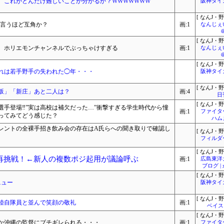
 これがどんだけ難しいことか分かるか？WWWWWWW
阪神タイ
[ なんJ・野
36←言うほど互角か？
画:1
なんじぇ
[ なんJ・野
、ホリエモンチャンネルでぶっちゃけすぎる
画:1
なんじぇ
[ なんJ・野
れは若手野手の失われた◯年・・・
阪神タイ
[ なんJ・野
坂」「新庄」あと二人は？
画:4
日
[ なんJ・野
手登場‼︎”実は高校は補欠だった…”衝撃すぎる学生時代から憧
画:1
ファイタ
ってみてどう感じた？
ハム
レントの全裸手招き飲み会の存在はA氏らへの聞き取りで確認し
[ なんJ・野
フィルダ
[ なんJ・野
再挑戦！←新人の複数ポジ起用が議論呼ぶ
画:1
広島東洋
ブログ 
[ なんJ・野
ニュー
阪神タイ
[ なんJ・野
陸自隊員と並んで笑顔の敬礼
画:1
ベイス
[ なんJ・野
か沖縄の監督にブチギレられる・・・
画:1
ファイタ