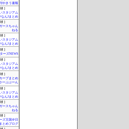
刊やきう速報
球 ]
いスタジアム
＠なんJまとめ
球 ]
ガースちゃん
ねる
球 ]
いスタジアム
＠なんJまとめ
球 ]
ターズNEWS
球 ]
いスタジアム
＠なんJまとめ
球 ]
カープまとめ
| かーぷぶーん
球 ]
いスタジアム
＠なんJまとめ
球 ]
ガースちゃん
ねる
球 ]
ーズ王国＠日
まとめブログ