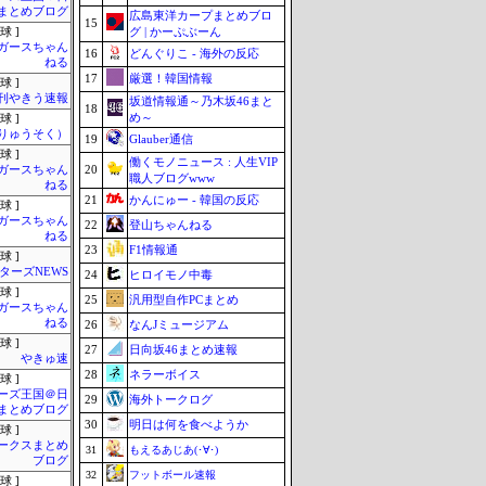
まとめブログ
広島東洋カープまとめブロ
15
グ | かーぷぶーん
球 ]
ガースちゃん
16
どんぐりこ - 海外の反応
ねる
17
厳選！韓国情報
球 ]
刊やきう速報
坂道情報通～乃木坂46まと
18
め～
球 ]
りゅうそく）
19
Glauber通信
球 ]
働くモノニュース : 人生VIP
20
ガースちゃん
職人ブログwww
ねる
21
かんにゅー - 韓国の反応
球 ]
ガースちゃん
22
登山ちゃんねる
ねる
23
F1情報通
球 ]
ターズNEWS
24
ヒロイモノ中毒
球 ]
25
汎用型自作PCまとめ
ガースちゃん
ねる
26
なんJミュージアム
球 ]
27
日向坂46まとめ速報
やきゅ速
28
ネラーボイス
球 ]
ーズ王国＠日
29
海外トークログ
まとめブログ
30
明日は何を食べようか
球 ]
ークスまとめ
31
もえるあじあ(･∀･)
ブログ
32
フットボール速報
球 ]