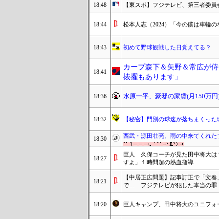
18:48
【東スポ】フジテレビ、第三者委員会
18:44
松本人志（2024）「今の僕は車輪
18:43
初めて野球観戦した日覚えてる？
カープ森下＆矢野＆常広が侍
18:41
抜擢もあります」
水原一平、豪邸の家賃(月150万円
18:36
18:32
【秘密】門別の球速が落ちまくった
西武・源田壮亮、雨の中来てくれた
18:30
巨人 久保コーチが見た田中将大は
18:27
すよ」１時間超の熱血指導
【中居正広問題】記事訂正で「文春
18:21
で… フジテレビが犯した本当の罪
18:20
巨人キャンプ、田中将大のユニフォ