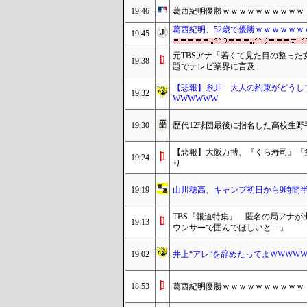
19:46
葛西紀明優勝ｗｗｗｗｗｗｗｗｗｗ
葛西紀明、52歳で優勝ｗｗｗｗｗｗ
19:45
元TBSアナ「若くて見た目の整っ
19:38
題でテレビ業界に言及
【悲報】糸井 大人の約束がどうし
19:32
WWWWWW
19:30
歴代12球団最後に指名した高校生野
【悲報】大阪万博、『くら寿司』『
19:24
り
19:19
山川穂高、キャンプ初日から9時間
TBS『報道特集』 匿名の局アナ
19:13
ウンサーで囲んでほしいと…」
19:02
井上“アレ”を辞めたってよWWWWWWW←ﾌ
18:53
葛西紀明優勝ｗｗｗｗｗｗｗｗｗｗ