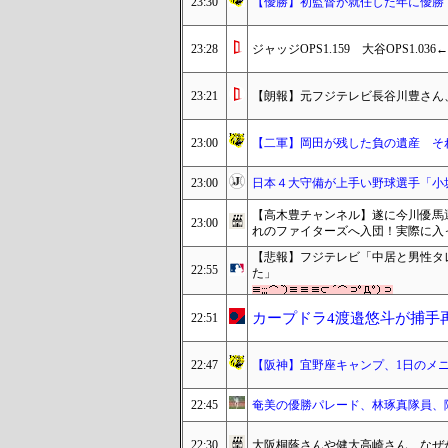
23:30
【優勝】初監督が就任した年に優勝
23:28
ジャッジOPS1.159 大谷OPS1.0
23:21
【朗報】元フジテレビ長谷川豊さん
23:00
【二軍】岡田が残した負の遺産 そ
23:00
日本４大守備が上手い野球選手「小
【高木豊チャンネル】遂に今川優馬選
23:00
れのファイターズへ入団！実際に入
【悲報】フジテレビ「中居と男性タ
22:55
た」
カープドラ4渡邉悠斗が捕手
22:51
22:47
【阪神】宜野座キャンプ、1日のメ
22:45
奄美の優勝パレード、林琢真隊員、
22:30
大阪桐蔭さんや健大高崎さん、なぜ