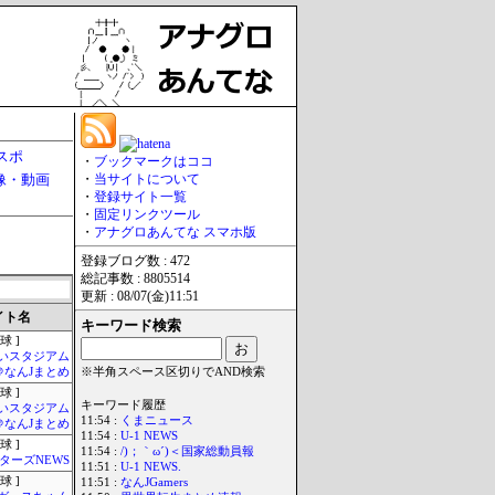
スポ
・
ブックマークはココ
像・動画
・
当サイトについて
・
登録サイト一覧
・
固定リンクツール
・
アナグロあんてな スマホ版
登録ブログ数 : 472
総記事数 : 8805514
更新 : 08/07(金)11:51
イト名
キーワード検索
球 ]
いスタジアム
＠なんJまとめ
※半角スペース区切りでAND検索
球 ]
キーワード履歴
いスタジアム
11:54 :
くまニュース
＠なんJまとめ
11:54 :
U-1 NEWS
球 ]
11:54 :
/)；｀ω´)＜国家総動員報
ターズNEWS
11:51 :
U-1 NEWS.
球 ]
11:51 :
なんJGamers