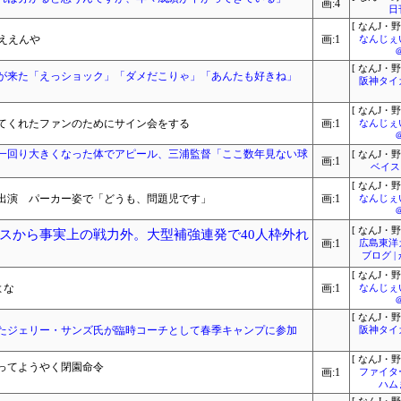
画:4
日
[ なんJ・野
ええんや
画:1
なんじぇ
[ なんJ・野
が来た「えっショック」「ダメだこりゃ」「あんたも好きね」
阪神タイ
[ なんJ・野
てくれたファンのためにサイン会をする
画:1
なんじぇ
一回り大きくなった体でアピール、三浦監督「ここ数年見ない球
[ なんJ・野
画:1
ベイス
[ なんJ・野
出演 パーカー姿で「どうも、問題児です」
画:1
なんじぇ
[ なんJ・野
スから事実上の戦力外。大型補強連発で40人枠外れ
画:1
広島東洋
ブログ 
[ なんJ・野
よな
画:1
なんじぇ
[ なんJ・野
たジェリー・サンズ氏が臨時コーチとして春季キャンプに参加
阪神タイ
[ なんJ・野
ってようやく閉園命令
画:1
ファイタ
ハム