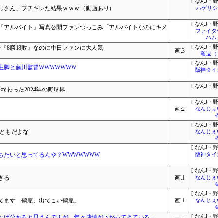
[ なんJ・野
じさん、ブチギレた結果ｗｗｗ（動画あり）
ハゲリシ
[ なんJ・野
『アルバイト』写真公開ファンつっこみ「アルバイトなのにキメ
ファイタ
ハム
で『8勝18敗』なのに中日ファンに大人気
[ なんJ・野
画:3
竜速（
[ なんJ・野
生脚と藤川監督WWWWWWW
阪神タイ
[ なんJ・野
わった2024年の野球界...
[ なんJ・野
画:2
なんじぇ
[ なんJ・野
まともだよな
なんじぇ
[ なんJ・野
ちたいと思ってるんや？WWWWWWW
阪神タイ
[ なんJ・野
ぎる
画:1
なんじぇ
[ なんJ・野
てます 鶴瓶、出てこい鶴瓶」
画:1
なんじぇ
えれば分かると思うんですが、年々成績が下がってきている」
[ なんJ・野