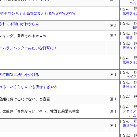
ハム
[ なんJ・野
能性 ワンちゃん高寺に食われるWWWWWWW
阪神タイ
されてる理由がわからん
[ なんJ・野
画:5
日
[ なんJ・野
ンキング、発表されるｗｗｗ
画:2
竜速（
[ なんJ・野
ームランバッターみたいな打撃に！
阪神タイ
[ なんJ・野
阪神タイ
[ なんJ・野
の雰囲気に洗礼を受ける
画:1
ベイス
[ なんJ・野
れる いくらなんでも痩せすぎやろ
阪神タイ
[ なんJ・野
座組に負けるわけない」と宣言
画:1
[ なんJ・野
が太鼓判「春先からいけそう」牧野真莉愛も興奮
画:1
ファイタ
ハム
[ なんJ・野
画:1
鷹速@ホ
[ なんJ・野