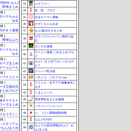
 PRIDE-なんJ
33
ぷそファン
野球まとめ
34
笑 韓 ブログ
球 ]
ガースちゃん
35
ゆるゲーマー遅報
ねる
36
かぞくちゃんねる
球 ]
刊やきう速報
37
なんJ政治ネタまとめ
球 ]
ガラパゴスジャパン-海外の反
38
野球なんだ
応
球 ]
38
カンダタ速報
ガースちゃん
ラーメン速報｜2chまとめブロ
ねる
40
グ
球 ]
なんJ（まとめては）いかんの
カープまとめ
41
か？
| かーぷぶーん
42
ゲーハー黙示録
球 ]
ースチョイス
43
パチンコ・パチスロ.com
球 ]
アイドル・女子アナ画像★吟じ
44
ーズ王国＠日
ます
まとめブログ
45
くまニュース
球 ]
46
異世界転生まとめ速報
報＠ヤクルト
ローズまとめ
47
ハウメニージャパン!
球 ]
48
/)；｀ω´)＜国家総動員報
りゅうそく）
49
なんJ PUSH!!
球 ]
いスタジアム
なんでも受信遅報@なんJ・お
49
＠なんJまとめ
んJまとめ