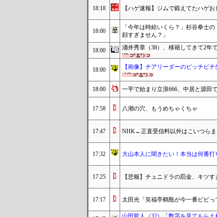
18:18
【ハゲ速報】ジムで鍛えてたハゲお
「今年は時給いくら？」杉谷拳士の
18:00
顔すぎません？」
涌井秀章（38）、移籍してきて2年
18:00
【画像】チアリーダーのピッチピチ
18:00
18:00
一平で始まり立浪666、中居と源田で終
17:58
八潮の穴、もうめちゃくちゃ
17:47
NHK←正直受信料以外はこいつら
17:32
大山本人に聞きたい！本当は何番打
17:25
【悲報】チュニドラの罰金、キツす
17:17
太田光「笑福亭鶴瓶が今一番ビビっ
山田哲人（32）「数字を見てもら