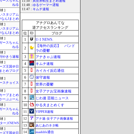
ガースちゃん
11:50 :
異世界転生まとめ速報
ねる
11:48 :
ゆるゲーマー遅報
11:47 :
キムチ速報
球 ]
いスタジアム
＠なんJまとめ
アナグロあんてな
球 ]
逆アクセスランキング
いスタジアム
＠なんJまとめ
位
印
ブログ
球 ]
1
U-1 NEWS.
ガースちゃん
【海外の反応】 パンド
ねる
2
ラの憂鬱
球 ]
3
アナきゃぷ速報
刊やきう速報
球 ]
4
キムチ速報
ーズ王国＠日
5
カイカイ反応通信
まとめブログ
6
保守速報
球 ]
ースチョイス
7
世界の憂鬱
球 ]
8
女子アナお宝画像速報
カープまとめ
9
じわ速 芸能ニュース
| かーぷぶーん
10
やる夫まとめくす
球 ]
ガースちゃん
11
VIPPER速報
ねる
12
アナ速‐女子アナ画像速報
球 ]
ターズNEWS
13
あじあのネタ帳
球 ]
14
mashlife通信
ーズ王国＠日