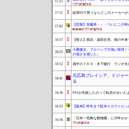
17:15
17:11
結局SUV買うならどこのメーカーが
【悲報】加藤茶・・・ついにこの時
17:02
16:57
【聖人】西武・源田壮亮、雨の中来
小園健太、ブルペンで力強い投球！
16:55
の強さを感じた」
16:52
渦中のＴＫＯ・木下隆行 ラジオ生
元広島ブレイシア、ドジャー
16:41
る
16:36
PS5が失敗したのって転売のせいだ
16:32
【阪神】昨年まで駐米スカウトだっ
「日本一危険な動物園」に20年かか
16:30