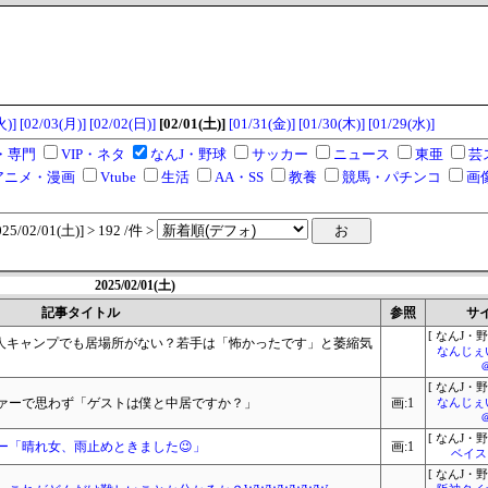
火)]
[02/03(月)]
[02/02(日)]
[02/01(土)]
[01/31(金)]
[01/30(木)]
[01/29(水)]
・専門
VIP・ネタ
なんJ・野球
サッカー
ニュース
東亜
芸
アニメ・漫画
Vtube
生活
AA・SS
教養
競馬・パチンコ
画
/02/01(土)] > 192 /件 >
2025/02/01(土)
記事タイトル
参照
サ
[ なんJ・野
巨人キャンプでも居場所がない？若手は「怖かったです」と萎縮気
なんじぇ
[ なんJ・野
ァーで思わず「ゲストは僕と中居ですか？」
画:1
なんじぇ
[ なんJ・野
ー「晴れ女、雨止めときました😉」
画:1
ベイス
[ なんJ・野