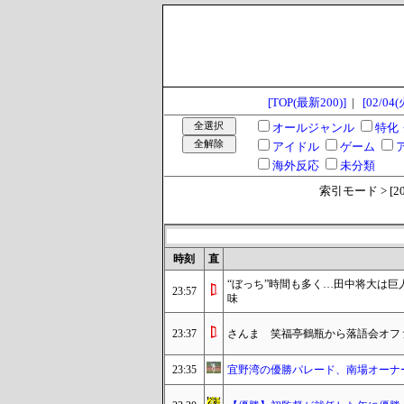
[TOP(最新200)]
|
[02/04(
オールジャンル
特化
アイドル
ゲーム
海外反応
未分類
索引モード > [2025
時刻
直
“ぼっち”時間も多く…田中将大は
23:57
味
23:37
さんま 笑福亭鶴瓶から落語会オフ
23:35
宜野湾の優勝パレード、南場オーナ