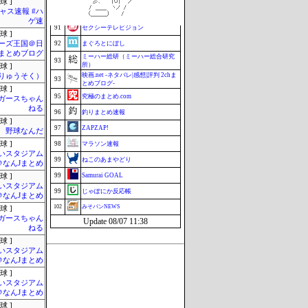
球 ]
ャス速報 #ハ
90
はーとログ
ゲ速
91
セクシーテレビジョン
球 ]
ーズ王国＠日
92
まぐろとにぼし
まとめブログ
ミーハー総研（ミーハー総合研究
93
所）
球 ]
映画.net -ネタバレ|感想|評判 2chま
りゅうそく）
93
とめブログ-
球 ]
95
究極のまとめ.com
ガースちゃん
ねる
96
釣りまとめ速報
球 ]
97
ZAPZAP!
野球なんだ
球 ]
98
マラソン速報
いスタジアム
99
ねこのあまやどり
＠なんJまとめ
99
Samurai GOAL
球 ]
いスタジアム
99
じゃぽにか反応帳
＠なんJまとめ
102
みそパンNEWS
球 ]
ガースちゃん
Update 08/07 11:38
ねる
球 ]
いスタジアム
＠なんJまとめ
球 ]
いスタジアム
＠なんJまとめ
球 ]