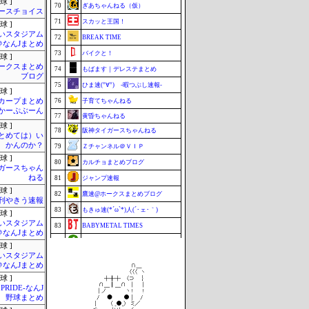
球 ]
70
ぎあちゃんねる（仮）
ースチョイス
71
スカッと王国！
球 ]
いスタジアム
72
BREAK TIME
＠なんJまとめ
73
バイクと！
球 ]
ークスまとめ
74
もばます｜デレステまとめ
ブログ
75
ひま速(°∀°) -暇つぶし速報-
球 ]
カープまとめ
76
子育てちゃんねる
| かーぷぶーん
77
黄昏ちゃんねる
球 ]
78
阪神タイガースちゃんねる
まとめては）い
かんのか？
79
Ｚチャンネル＠ＶＩＰ
球 ]
80
カルチョまとめブログ
ガースちゃん
ねる
81
ジャンプ速報
球 ]
82
鷹速@ホークスまとめブログ
刊やきう速報
83
もきゅ速(*´ω`*)人(´･ェ･｀)
球 ]
いスタジアム
83
BABYMETAL TIMES
＠なんJまとめ
83
footballnet【サッカー5chまとめ】
球 ]
いスタジアム
86
ポーランドボール 翻訳
＠なんJまとめ
87
VTuberNews
球 ]
 PRIDE-なんJ
88
チゲ速
野球まとめ
89
まなにゅ～