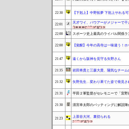
22:30
【下剋上】中野拓夢 下剋上サれる可
天才ワイ、バウアーがメジャーで干
22:01
22:00
スポーツ史上最高のライバル関係ラ
22:00
【覚醒】今年の高寺は一味違う！ホ
21:47
遠くから阪神を見守る矢野さん
21:35
岩田将貴と三森大貴、陽気なチーム
21:32
矢野先生…変わり果てた姿で発見さ
21:31
平田２軍監督がセレモニーで「宜野
21:30
清宮幸太郎のバッティングに解説陣
上茶谷大河、裏切られる
21:23