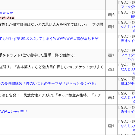
[ なんJ・野
フィルダ
ｗｗｗｗ
[ なんJ・野
画:5
日
[ なんJ・野
た女性しか映す価値はないとの思い込みを捨ててほしい」 フジ問
画:1
なんじぇ
[ なんJ・野
ても守れず早速◯◯◯してしまうWWWWWW←雷が落ちるぞ
阪神タイ
[ なんJ・野
手をドラフト1位で獲得した選手一覧(分離除く)
画:1
ファイタ
ハム
[ なんJ・野
盆踊り』『吉本芸人』など魅力目白押しなのにチケット余りまく
画:1
なんじぇ
[ なんJ・野
半の長時間練習「僕のいつものテーマが『だらっと長くやる』
鷹速@ホ
[ なんJ・野
が出演し告発！ 民放女性アナ3人で「キャバ嬢並み接待」「アナ
画:1
なんじぇ
[ なんJ・野
ｧｯｯｯ!!!!!!
阪神タイ
[ なんJ・野
画:1
なんじぇ