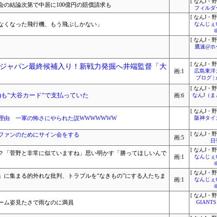
[ なんJ・野
の結論次第で中居に100億円の賠償請求も
フィルダ
[ なんJ・野
のなくなった飛行機、もう飛ぶしかない」
なんじぇ
[ なんJ・野
鷹速@ホ
[ なんJ・野
ジャパン最終候補入り！新戦力発掘へ井端監督「大
画:1
広島東洋
ブログ 
[ なんJ・野
)も”大谷カード”で支払っていた
画:6
なんJ（
[ なんJ・野
理由 一軍の怖さにやられた説WWWWWWW
阪神タイ
ファンのためにサイン会をする
[ なんJ・野
画:5
日
[ なんJ・野
？「菅野と非常に似ていますね」思い明かす「勝ってほしいんで
画:1
なんじぇ
[ なんJ・野
」に集まる的外れな批判、トラブルを“なきもの”にする人たちま
画:1
なんじぇ
[ なんJ・野
ーム姿見たさで雨なのに満員
GIANTS