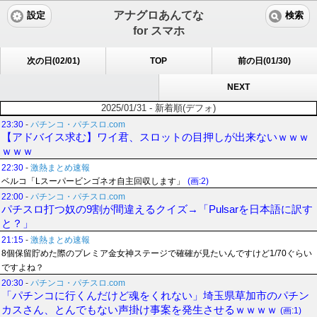
アナグロあんてな
設定
検索
for スマホ
次の日(02/01)
TOP
前の日(01/30)
NEXT
2025/01/31 - 新着順(デフォ)
23:30
-
パチンコ・パチスロ.com
【アドバイス求む】ワイ君、スロットの目押しが出来ないｗｗｗ
ｗｗｗ
22:30
-
激熱まとめ速報
ベルコ「Lスーパービンゴネオ自主回収します」
(画:2)
22:00
-
パチンコ・パチスロ.com
パチスロ打つ奴の9割が間違えるクイズ→「Pulsarを日本語に訳す
と？」
21:15
-
激熱まとめ速報
8個保留貯めた際のプレミア金女神ステージで確確が見たいんですけど1/70ぐらい
ですよね？
20:30
-
パチンコ・パチスロ.com
「パチンコに行くんだけど魂をくれない」埼玉県草加市のパチン
カスさん、とんでもない声掛け事案を発生させるｗｗｗｗ
(画:1)