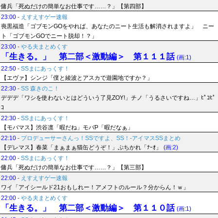
傭兵「死ぬだけの簡単なお仕事です……？」【第四部】
23:00
-
えすえすゲー速報
喪黒福造「ゴブモンGOをやれば、あなたのニート生活も解消されますよ」 ニー
ト「ゴブモンGOでニート脱却！？」
23:00
-
やる夫まとめくす
「生きる。」 第二部＜激動編＞ 第１１１話
(画:1)
22:50
-
SSまにあっくす！
【エヴァ】シンジ「僕と綾波とアスカで遊園地ですか？」
22:30
-
SS 森きのこ！
デデデ「ワシを使わないとはどういう了見ZOY!」チノ「うるさいですね…」ﾋﾟｺﾋﾟ
ｺ
22:30
-
SSまにあっくす！
【モバマス】渋谷凛「暇だね」モバP「暇だなぁ」
22:10
-
プロデューサーさんっ！SSですよ、SS！-アイマスSSまとめ
【デレマス】春菜「まぁまぁ猫缶どうぞ！」ぷちかれ「ﾅｰｵ」
(画:2)
22:00
-
SSまにあっくす！
傭兵「死ぬだけの簡単なお仕事です……？」【第三部】
22:00
-
えすえすゲー速報
ワイ「アイシールド21おもしれー！アメフトのルール？分からん！ｗ」
22:00
-
やる夫まとめくす
「生きる。」 第二部＜激動編＞ 第１１０話
(画:1)