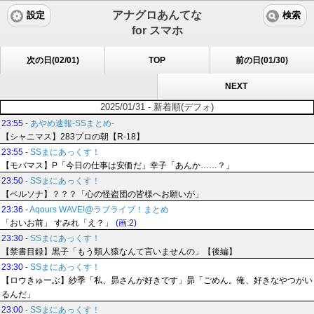
アナグロあんてな
設定
検索
for スマホ
次の日(02/01)
TOP
前の日(01/30)
NEXT
2025/01/31 - 新着順(デフォ)
23:55
-
あやめ速報-SSまとめ-
【シャニマス】283プロの朝【R-18】
23:55
-
SSまにあっくす！
【モバマス】P「今日の仕事は安価だ」幸子「あんか……？」
23:50
-
SSまにあっくす！
【ペルソナ】？？？「心の怪盗団の皆様へお願いが」
23:36
-
Aqours WAVE!@ラブライブ！まとめ
「おいお前」 すみれ「え？」
(画:2)
23:30
-
SSまにあっくす！
【禁書目録】黒子「もう類人猿なんて言いませんの」【後編】
23:30
-
SSまにあっくす！
【ロウきゅーぶ】紗季「私、昴さんが好きです」昴「ごめん。俺、好きなやつがい
るんだ」
23:00
-
SSまにあっくす！