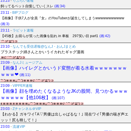
23:23
-
りぷらい速報
飼ってるペット自慢していくスレ
(画:34)
23:11
-
BIPブログ
【画像】子供7人が全員『女』のYouTuberが誕生してしまうwwwwwwwwwww
(画:3)
23:11
-
ラビット速報
【45枚】お前らが笑った画像を貼れ in 車板 297笑い目 part1
(画:42)
23:10
-
なんでも受信遅報@なんJ・おんJまとめ
プラスチック姉さんとかいうイカれたギャグ漫画
23:09
-
なんJミュージアム
【画像】ハイレグとかいうド変態が着る水着ｗｗｗｗｗｗｗ
ｗｗｗ❤
(画:11)
23:09
-
VIPPER速報
【画像】顔を埋めたくなるようなJKの股間、見つかるｗｗｗ
ｗｗｗｗｗ【他106枚】
(画:107)
23:03
-
Zチャンネル＠VIP
【わかる】ガキワイ｢A▽男優は出しゃばるな！｣ 現在ワイ｢男優の喘ぎ声エ
ッッ！尻も映して！｣
23:03
-
流速VIP