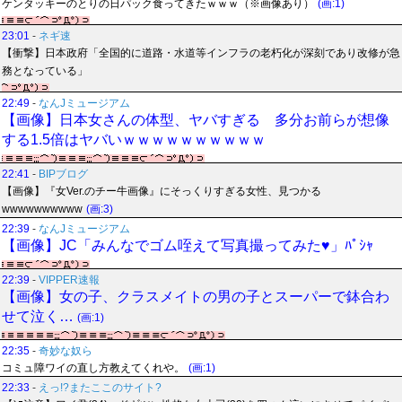
ケンタッキーのとりの日パック食ってきたｗｗｗ（※画像あり）
(画:1)
23:01
-
ネギ速
【衝撃】日本政府「全国的に道路・水道等インフラの老朽化が深刻であり改修が急
務となっている」
22:49
-
なんJミュージアム
【画像】日本女さんの体型、ヤバすぎる 多分お前らが想像
する1.5倍はヤバいｗｗｗｗｗｗｗｗｗｗ
22:41
-
BIPブログ
【画像】『女Ver.のチー牛画像』にそっくりすぎる女性、見つかる
wwwwwwwwww
(画:3)
22:39
-
なんJミュージアム
【画像】JC「みんなでゴム咥えて写真撮ってみた♥」ﾊﾟｼｬ
22:39
-
VIPPER速報
【画像】女の子、クラスメイトの男の子とスーパーで鉢合わ
せて泣く…
(画:1)
22:35
-
奇妙な奴ら
コミュ障ワイの直し方教えてくれや。
(画:1)
22:33
-
えっ!?またここのサイト?