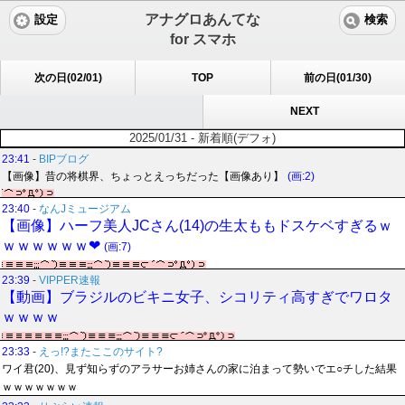
アナグロあんてな
設定
検索
for スマホ
次の日(02/01)
TOP
前の日(01/30)
NEXT
2025/01/31 - 新着順(デフォ)
23:41
-
BIPブログ
【画像】昔の将棋界、ちょっとえっちだった【画像あり】
(画:2)
23:40
-
なんJミュージアム
【画像】ハーフ美人JCさん(14)の生太ももドスケベすぎるｗ
ｗｗｗｗｗｗ❤
(画:7)
23:39
-
VIPPER速報
【動画】ブラジルのビキニ女子、シコリティ高すぎでワロタ
ｗｗｗｗ
23:33
-
えっ!?またここのサイト?
ワイ君(20)、見ず知らずのアラサーお姉さんの家に泊まって勢いでエ○チした結果
ｗｗｗｗｗｗｗ