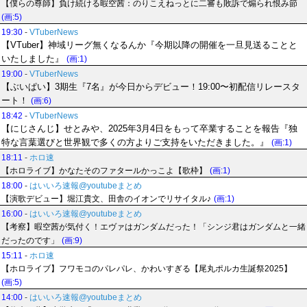
【僕らの尊師】負け続ける暇空茜：のりこえねっとに二審も敗訴で煽られ恨み節
(画:5)
19:30
-
VTuberNews
【VTuber】神域リーグ無くなるんか『今期以降の開催を一旦見送ることと
いたしました』
(画:1)
19:00
-
VTuberNews
【ぶいぱい】3期生『7名』が今日からデビュー！19:00〜初配信リレースタ
ート！
(画:6)
18:42
-
VTuberNews
【にじさんじ】せとみや、2025年3月4日をもって卒業することを報告『独
特な言葉選びと世界観で多くの方よりご支持をいただきました。』
(画:1)
18:11
-
ホロ速
【ホロライブ】かなたそのファタールかっこよ【歌枠】
(画:1)
18:00
-
はいいろ速報@youtubeまとめ
【演歌デビュー】堀江貴文、田舎のイオンでリサイタル♪
(画:1)
16:00
-
はいいろ速報@youtubeまとめ
【考察】暇空茜が気付く！エヴァはガンダムだった！「シンジ君はガンダムと一緒
だったのです」
(画:9)
15:11
-
ホロ速
【ホロライブ】フワモコのパレパレ、かわいすぎる【尾丸ポルカ生誕祭2025】
(画:5)
14:00
-
はいいろ速報@youtubeまとめ