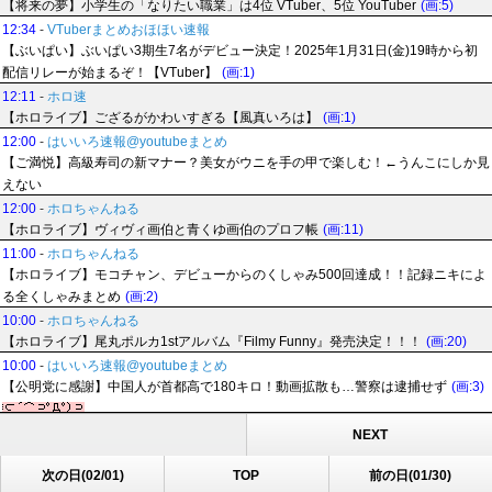
【将来の夢】小学生の「なりたい職業」は4位 VTuber、5位 YouTuber
(画:5)
12:34
-
VTuberまとめおほほい速報
【ぶいぱい】ぶいぱい3期生7名がデビュー決定！2025年1月31日(金)19時から初
配信リレーが始まるぞ！【VTuber】
(画:1)
12:11
-
ホロ速
【ホロライブ】ござるがかわいすぎる【風真いろは】
(画:1)
12:00
-
はいいろ速報@youtubeまとめ
【ご満悦】高級寿司の新マナー？美女がウニを手の甲で楽しむ！←うんこにしか見
えない
12:00
-
ホロちゃんねる
【ホロライブ】ヴィヴィ画伯と青くゆ画伯のプロフ帳
(画:11)
11:00
-
ホロちゃんねる
【ホロライブ】モコチャン、デビューからのくしゃみ500回達成！！記録ニキによ
る全くしゃみまとめ
(画:2)
10:00
-
ホロちゃんねる
【ホロライブ】尾丸ポルカ1stアルバム『Filmy Funny』発売決定！！！
(画:20)
10:00
-
はいいろ速報@youtubeまとめ
【公明党に感謝】中国人が首都高で180キロ！動画拡散も…警察は逮捕せず
(画:3)
NEXT
次の日(02/01)
TOP
前の日(01/30)