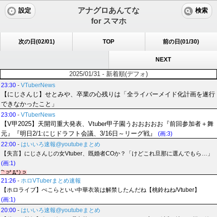
アナグロあんてな
設定
検索
for スマホ
次の日(02/01)
TOP
前の日(01/30)
NEXT
2025/01/31 - 新着順(デフォ)
23:30
-
VTuberNews
【にじさんじ】せとみや、卒業の心残りは「全ライバーメイド化計画を遂行
できなかったこと」
23:00
-
VTuberNews
【V甲2025】天開司重大発表、Vtuber甲子園うおおおおお『前回参加者＋舞
元』『明日2/1:にじドラフト会議、3/16日～リーグ戦』
(画:3)
22:00
-
はいいろ速報@youtubeまとめ
【失言】にじさんじの女Vtuber、既婚者COか？「けどこれ旦那に選んでもら…」
(画:1)
21:26
-
ホロVTuberまとめ速報
【ホロライブ】ぺこらといい中華衣装は解禁したんだね【桃鈴ねね/Vtuber】
(画:1)
20:00
-
はいいろ速報@youtubeまとめ