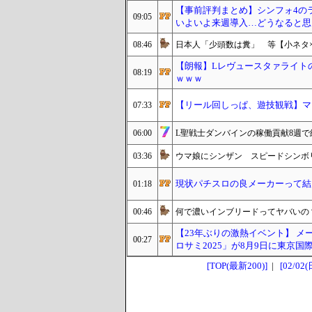
【事前評判まとめ】シンフォ4のライ
09:05
いよいよ来週導入…どうなると思
08:46
日本人「少頭数は糞」 等【小ネタ×
【朗報】Lレヴュースタァライト
08:19
ｗｗｗ
【リール回しっぱ、遊技観戦】マ
07:33
06:00
L聖戦士ダンバインの稼働貢献8週で
03:36
ウマ娘にシンザン スピードシンボ
現状パチスロの良メーカーって結
01:18
00:46
何で濃いインブリードってヤバいの
【23年ぶりの激熱イベント】 
00:27
ロサミ2025」が8月9日に東京
[TOP(最新200)]
|
[02/02(