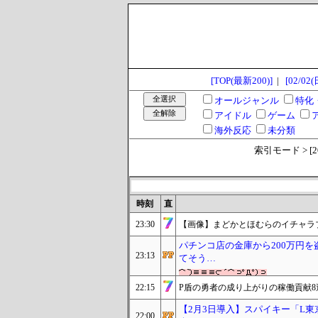
[TOP(最新200)]
|
[02/02(
オールジャンル
特化
アイドル
ゲーム
海外反応
未分類
索引モード > [2025
時刻
直
23:30
【画像】まどかとほむらのイチャラ
パチンコ店の金庫から200万円
23:13
てそう…
22:15
P盾の勇者の成り上がりの稼働貢献
【2月3日導入】スパイキー「L
22:00