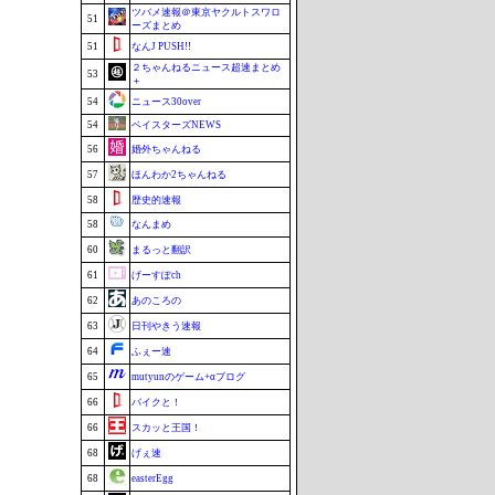
ツバメ速報＠東京ヤクルトスワロ
51
ーズまとめ
51
なんJ PUSH!!
２ちゃんねるニュース超速まとめ
53
＋
54
ニュース30over
54
ベイスターズNEWS
56
婚外ちゃんねる
57
ほんわか2ちゃんねる
58
歴史的速報
58
なんまめ
60
まるっと翻訳
61
げーすぽch
62
あのころの
63
日刊やきう速報
64
ふぇー速
65
mutyunのゲーム+αブログ
66
バイクと！
66
スカッと王国！
68
げぇ速
68
easterEgg