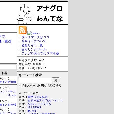
スポ
・
ブックマークはココ
像・動画
・
当サイトについて
・
登録サイト一覧
・
固定リンクツール
・
アナグロあんてな スマホ版
登録ブログ数 : 472
総記事数 : 8807881
更新 : 08/08(土)15:02
イト名
キーワード検索
チンコ ]
熱まとめ速報
※半角スペース区切りでAND検索
チンコ ]
ンコ・パチス
キーワード履歴
ロ.com
15:07 :
資格ちゃんねる
15:07 :
もきゅ速(*´ω`*)人(´･ェ･｀)
チンコ ]
15:04 :
なんJミュージアム
熱まとめ速報
15:04 :
U-1 NEWS
チンコ ]
15:02 :
豚 ネギ
ンコ・パチス