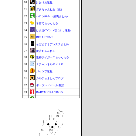
68
けおけお速報
71
ぎあちゃんねる（仮）
72
ハロン棒ch -競馬まとめ-
73
子育てちゃんねる
74
ひま速(°∀°) -暇つぶし速報-
75
BREAK TIME
76
もばます｜デレステまとめ
77
黄昏ちゃんねる
78
阪神タイガースちゃんねる
78
Ｚチャンネル＠ＶＩＰ
80
ジャンプ速報
81
カルチョまとめブログ
82
ポーランドボール 翻訳
83
BABYMETAL TIMES
84
footballnet【サッカー5chまとめ】
85
鷹速@ホークスまとめブログ
86
チゲ速
87
まなにゅ～
88
もきゅ速(*´ω`*)人(´･ェ･｀)
88
VTuberNews