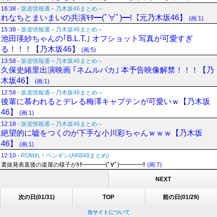
16:38
-
坂道情報通～乃木坂46まとめ～
れなちとまいまいの共演ｷﾀ━(ﾟ∀ﾟ)━!【元乃木坂46】
(画:1)
15:38
-
坂道情報通～乃木坂46まとめ～
池田瑛紗ちゃんの｢B.L.T.｣ オフショット写真が可愛すぎ
る！！！【乃木坂46】
(画:5)
13:58
-
坂道情報通～乃木坂46まとめ～
久保史緒里出演映画 ｢ネムルバカ｣ 本予告映像解禁！！！【乃
木坂46】
(画:1)
12:58
-
坂道情報通～乃木坂46まとめ～
後輩に慕われるとデレる梅澤キャプテンが可愛いｗ【乃木坂
46】
(画:1)
12:18
-
坂道情報通～乃木坂46まとめ～
絶望的に嘘をつくのが下手な小川彩ちゃんｗｗｗ【乃木坂
46】
(画:1)
12:10
-
ROMれ！ペンギン(AKB48まとめ)
選抜発表直後の楽屋の様子がｷﾀ━━━━(ﾟ∀ﾟ)━━━━!!
(画:7)
NEXT
次の日(01/31)
TOP
前の日(01/29)
当サイトについて