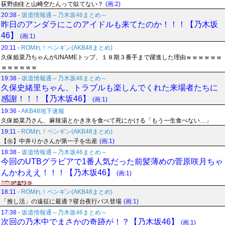
荻野由佳と山崎空たんって似てない？
(画:2)
20:38
-
坂道情報通～乃木坂46まとめ～
昨日のアンダラにこのアイドルも来てたのか！！！【乃木坂
46】
(画:1)
20:11
-
ROMれ！ペンギン(AKB48まとめ)
久保姫菜乃ちゃんがUNAMEトップ、１８期３番手まで躍進した理由ｗｗｗｗｗｗ
ｗｗｗｗｗｗ
19:38
-
坂道情報通～乃木坂46まとめ～
久保史緒里ちゃん、トラブルも楽しんでくれた来場者たちに
感謝！！！【乃木坂46】
(画:1)
19:36
-
AKB48地下速報
久保姫菜乃さん、麻辣湯とかき氷を食べて死にかける「もう一生食べない…」
19:11
-
ROMれ！ペンギン(AKB48まとめ)
【㊗】中井りかさんが第一子を出産
(画:1)
18:38
-
坂道情報通～乃木坂46まとめ～
今回のUTBグラビアで1番人気だった前髪薄めの菅原咲月ちゃ
んかわええ！！！【乃木坂46】
(画:1)
18:11
-
ROMれ！ペンギン(AKB48まとめ)
「推し活」の遠征に最適？寝台夜行バス登場
(画:1)
17:38
-
坂道情報通～乃木坂46まとめ～
次回の乃木中でまさかの奇跡が！？【乃木坂46】
(画:1)