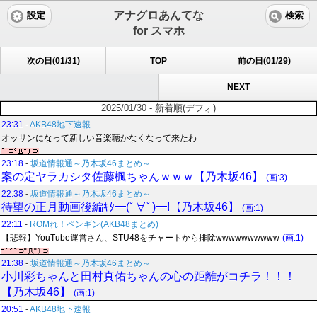
アナグロあんてな
設定
検索
for スマホ
次の日(01/31)
TOP
前の日(01/29)
NEXT
2025/01/30 - 新着順(デフォ)
23:31
-
AKB48地下速報
オッサンになって新しい音楽聴かなくなって来たわ
23:18
-
坂道情報通～乃木坂46まとめ～
案の定ヤラカシタ佐藤楓ちゃんｗｗｗ【乃木坂46】
(画:3)
22:38
-
坂道情報通～乃木坂46まとめ～
待望の正月動画後編ｷﾀ━(ﾟ∀ﾟ)━!【乃木坂46】
(画:1)
22:11
-
ROMれ！ペンギン(AKB48まとめ)
【悲報】YouTube運営さん、STU48をチャートから排除wwwwwwwwww
(画:1)
21:38
-
坂道情報通～乃木坂46まとめ～
小川彩ちゃんと田村真佑ちゃんの心の距離がコチラ！！！
【乃木坂46】
(画:1)
20:51
-
AKB48地下速報