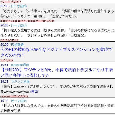
21:08
-
げーすぽch
『さだまさし』『矢沢永吉』を抑えた！「多額の借金を完済した意外すぎる
芸能人」ランキング！第1位に…「想像がつかない」
20:08
-
げーすぽch
「橋下徹氏を重用するのは日枝さんの影響」「自分の脅威になる優秀な人は
偉くさせない」 フジテレビを壊した根深い「日枝支配」
20:00
-
F1情報通
今のF1の技術なら完全なアクティブサスペンションを実現で
きるのかね？
19:41
-
mashlife通信
【FRIDAY】フジテレビA氏、不倫で法的トラブルになり中居
と同じ弁護士に依頼してた
19:11
-
マラソン速報
【速報】wawawa（アル中カラカラ）、マジのガチで京セラで生存確認され
るwwwwwwwwwww
(画:2)
19:08
-
げーすぽch
「世紀の大誤報になるのでは」文春の中居氏記事訂正うけ元参院議員・音喜
多駿氏が私見