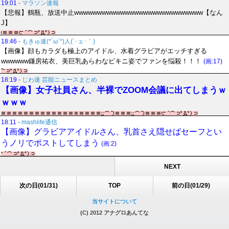
19:01
-
マラソン速報
【悲報】鶴瓶、放送中止wwwwwwwwwwwwwwwwwwwwwwwwwwww【なん
J】
18:46
-
もきゅ速(*´ω`*)人(´･ェ･｀)
【画像】顔もカラダも極上のアイドル、水着グラビアがエッチすぎる
wwwwww鎌房祐衣、美巨乳あらわなビキニ姿でファンを悩殺！！！
(画:17)
18:19
-
じわ速 芸能ニュースまとめ
【画像】女子社員さん、半裸でZOOM会議に出てしまうｗ
ｗｗｗ
18:11
-
mashlife通信
【画像】グラビアアイドルさん、乳首さえ隠せばセーフとい
うノリでポストしてしまう
(画:2)
NEXT
次の日(01/31)
TOP
前の日(01/29)
当サイトについて
(C) 2012 アナグロあんてな