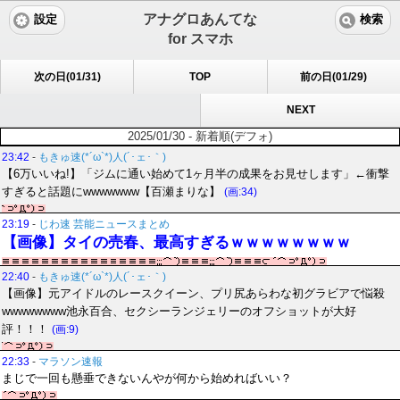
アナグロあんてな
設定
検索
for スマホ
次の日(01/31)
TOP
前の日(01/29)
NEXT
2025/01/30 - 新着順(デフォ)
23:42
-
もきゅ速(*´ω`*)人(´･ェ･｀)
【6万いいね!】「ジムに通い始めて1ヶ月半の成果をお見せします」←衝撃
すぎると話題にwwwwwww【百瀬まりな】
(画:34)
23:19
-
じわ速 芸能ニュースまとめ
【画像】タイの売春、最高すぎるｗｗｗｗｗｗｗｗ
22:40
-
もきゅ速(*´ω`*)人(´･ェ･｀)
【画像】元アイドルのレースクイーン、プリ尻あらわな初グラビアで悩殺
wwwwwwww池永百合、セクシーランジェリーのオフショットが大好
評！！！
(画:9)
22:33
-
マラソン速報
まじで一回も懸垂できないんやが何から始めればいい？