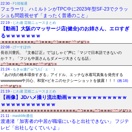
22:30
-
F1情報通
フェラーリ、ハミルトンがTPC中に2023年型SF-23でクラッ
シュも問題視せず「まったく普通のこと」
22:19
-
じわ速 芸能ニュースまとめ
【動画】大阪のマッサージ店(健全)のお姉さん、エロすぎ
るｗｗｗｗｗｗｗ
22:08
-
げーすぽch
長谷川豊氏、『文春訂正』で”はしゃぐ”声に「マジで日本語できないの
か？？」「フジも中居さんもダメージ大きくなる話」
21:24
-
もきゅ速(*´ω`*)人(´･ェ･｀)
「あの頃の橋本環奈すぎる」アイドル、エッチな水着写真集を発売する
wwwwwwww中川心、和室×ビキニのセクシーショットを披露！！！
(画:18)
21:19
-
じわ速 芸能ニュースまとめ
【画像】JDハメ撮り流出動画ｗｗｗｗｗｗｗｗｗｗｗｗ
ｗｗｗｗｗｗｗｗｗｗｗ
21:11
-
mashlife通信
渡邊渚「加害者の中居が職場にいると出社できない」 フジテ
レビ「出社しなくていいよ」