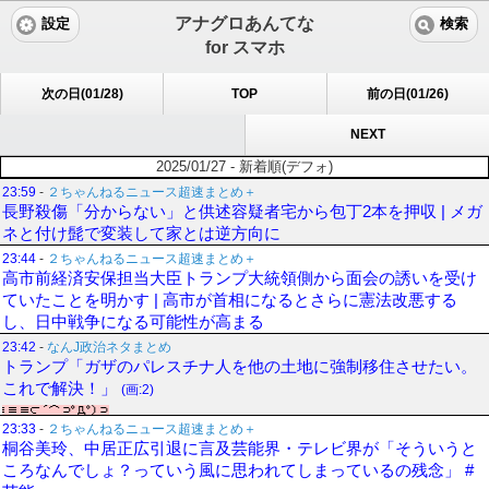
アナグロあんてな
設定
検索
for スマホ
次の日(01/28)
TOP
前の日(01/26)
NEXT
2025/01/27 - 新着順(デフォ)
23:59
-
２ちゃんねるニュース超速まとめ＋
長野殺傷「分からない」と供述容疑者宅から包丁2本を押収 | メガ
ネと付け髭で変装して家とは逆方向に
23:44
-
２ちゃんねるニュース超速まとめ＋
高市前経済安保担当大臣トランプ大統領側から面会の誘いを受け
ていたことを明かす | 高市が首相になるとさらに憲法改悪する
し、日中戦争になる可能性が高まる
23:42
-
なんJ政治ネタまとめ
トランプ「ガザのパレスチナ人を他の土地に強制移住させたい。
これで解決！」
(画:2)
23:33
-
２ちゃんねるニュース超速まとめ＋
桐谷美玲、中居正広引退に言及芸能界・テレビ界が「そういうと
ころなんでしょ？っていう風に思われてしまっているの残念」 #