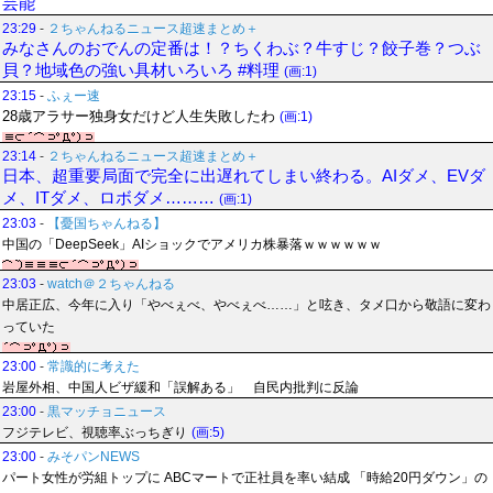
芸能
23:29
-
２ちゃんねるニュース超速まとめ＋
みなさんのおでんの定番は！？ちくわぶ？牛すじ？餃子巻？つぶ
貝？地域色の強い具材いろいろ #料理
(画:1)
23:15
-
ふぇー速
28歳アラサー独身女だけど人生失敗したわ
(画:1)
23:14
-
２ちゃんねるニュース超速まとめ＋
日本、超重要局面で完全に出遅れてしまい終わる。AIダメ、EVダ
メ、ITダメ、ロボダメ………
(画:1)
23:03
-
【憂国ちゃんねる】
中国の「DeepSeek」AIショックでアメリカ株暴落ｗｗｗｗｗｗ
23:03
-
watch＠２ちゃんねる
中居正広、今年に入り「やべぇべ、やべぇべ……」と呟き、タメ口から敬語に変わ
っていた
23:00
-
常識的に考えた
岩屋外相、中国人ビザ緩和「誤解ある」 自民内批判に反論
23:00
-
黒マッチョニュース
フジテレビ、視聴率ぶっちぎり
(画:5)
23:00
-
みそパンNEWS
パート女性が労組トップに ABCマートで正社員を率い結成 「時給20円ダウン」の