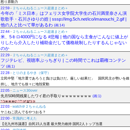
怒り原動力
22:59
-
２ちゃんねるニュース超速まとめ＋
今年の「ミス日本」はフェリス女学院大学生の石川満里奈さん演
歌歌手・石川さゆりの姪 | sssp://img.5ch.net/ico/imanouchi_2.gif |
他の人と比べて華があるわ
(画:14)
22:44
-
２ちゃんねるニュース超速まとめ＋
米、5キロ4000円になる #悲報 | 他の国なら主食がこんなに値上が
りしたら介入したり補助金だして価格統制したりするんじゃない
のか
22:29
-
２ちゃんねるニュース超速まとめ＋
フジテレビ、視聴率ぶっちぎり | この時間でこれは覇権コンテン
ツ
(画:1)
22:28
-
とりのまるやき（保守）
立民中堅「地方選であろうと負けは負けだ。厳しい結果だ」 国民民主が勢いを維
持し、地方でも徐々に地殻変動
22:05
-
ニュース30over
先月50時間残業したワイ君の手取りｗｗｗｗｗｗｗｗ
(画:1)
22:03
-
watch＠２ちゃんねる
ヤニねこ読んでるやつおる？
22:00
-
常識的に考えた
【北九州市議選】自民15人当選 最大勢力維持 国民2人トップ当選