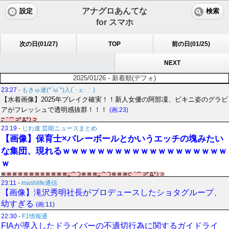
アナグロあんてな
設定
検索
for スマホ
次の日(01/27)
TOP
前の日(01/25)
NEXT
2025/01/26 - 新着順(デフォ)
23:27
-
もきゅ速(*´ω`*)人(´･ェ･｀)
【水着画像】2025年ブレイク確実！！新人女優の阿部凜、ビキニ姿のグラビ
アがフレッシュで透明感抜群！！！
(画:23)
23:19
-
じわ速 芸能ニュースまとめ
【画像】保育士×バレーボールとかいうエッチの塊みたい
な集団、現れるｗｗｗｗｗｗｗｗｗｗｗｗｗｗｗｗｗｗｗ
ｗ
23:11
-
mashlife通信
【画像】滝沢秀明社長がプロデュースしたショタグループ、
幼すぎる
(画:11)
22:30
-
F1情報通
FIAが導入したドライバーの不適切行為に関するガイドライ