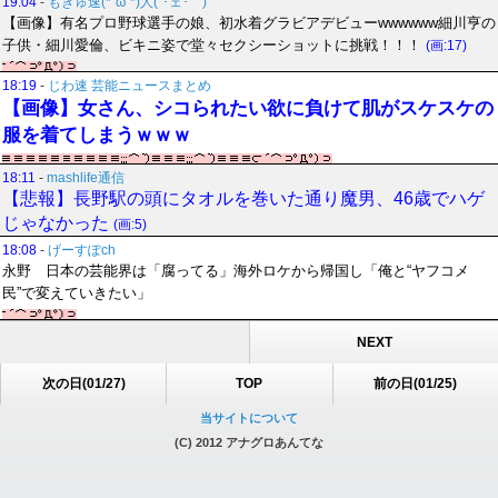
19:04
-
もきゅ速(*´ω`*)人(´･ェ･｀)
【画像】有名プロ野球選手の娘、初水着グラビアデビューwwwwww細川亨の
子供・細川愛倫、ビキニ姿で堂々セクシーショットに挑戦！！！
(画:17)
18:19
-
じわ速 芸能ニュースまとめ
【画像】女さん、シコられたい欲に負けて肌がスケスケの
服を着てしまうｗｗｗ
18:11
-
mashlife通信
【悲報】長野駅の頭にタオルを巻いた通り魔男、46歳でハゲ
じゃなかった
(画:5)
18:08
-
げーすぽch
永野 日本の芸能界は「腐ってる」海外ロケから帰国し「俺と“ヤフコメ
民”で変えていきたい」
NEXT
次の日(01/27)
TOP
前の日(01/25)
当サイトについて
(C) 2012 アナグロあんてな