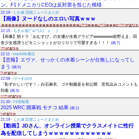
ン、F1ドメニカリCEOは反対票を投じた模様
22:19
-
じわ速 芸能ニュースまとめ
【画像】ヌードなしのエロい写真ｗｗｗ
22:15
-
もきゅ速(*´ω`*)人(´･ェ･｀)
【画像】朝ドラ「おむすび」の女優が水着グラビアwwwwwww前野えま、田
舎少女感漂うビキニショットがロリロリで可愛すぎる！！！
(画:7)
22:11
-
mashlife通信
【悲報】エヴァ、せっかくの水着シーンが台無しになってし
まう
(画:5)
22:08
-
げーすぽch
「恥ずかしいです！」白石麻衣、ゴチ制服姿を初公開 意気込みコメントも
到着
(画:3)
21:30
-
F1情報通
2025 WRC 開幕戦 モナコ 結果
(画:1)
21:19
-
じわ速 芸能ニュースまとめ
【動画】JDさん、オンライン授業でクラスメイトに性行
為を配信してしまうｗｗｗｗｗｗｗｗｗｗｗｗ