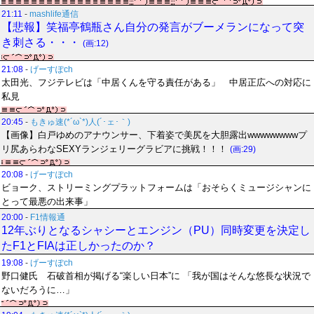
21:11
-
mashlife通信
【悲報】笑福亭鶴瓶さん自分の発言がブーメランになって突
き刺さる・・・
(画:12)
21:08
-
げーすぽch
太田光、フジテレビは「中居くんを守る責任がある」 中居正広への対応に
私見
20:45
-
もきゅ速(*´ω`*)人(´･ェ･｀)
【画像】白戸ゆめのアナウンサー、下着姿で美尻を大胆露出wwwwwwwwプ
リ尻あらわなSEXYランジェリーグラビアに挑戦！！！
(画:29)
20:08
-
げーすぽch
ビョーク、ストリーミングプラットフォームは「おそらくミュージシャンに
とって最悪の出来事」
20:00
-
F1情報通
12年ぶりとなるシャシーとエンジン（PU）同時変更を決定し
たF1とFIAは正しかったのか？
19:08
-
げーすぽch
野口健氏 石破首相が掲げる“楽しい日本”に 「我が国はそんな悠長な状況で
ないだろうに…」