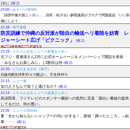
1社に
(画:2)
23:00
-
みそパンNEWS
「誹謗中傷大国ニッポン」…自民・松川るい参院議員がブログで問題提起「いい加
減にしよう」
22:38
-
保守速報
防災訓練で沖縄の反対派が陸自の輸送ヘリ着陸を妨害 レ
ジャーシート広げ「ピクニック」
(画:1)
22:29
-
２ちゃんねるニュース超速まとめ＋
元フジ・渡邊渚さん2月に公式ホームページ＆メンバーシップ開設を発表
「みなさんお楽しみに」 | 2枚目は何
(画:2)
22:20
-
とりのまるやき（保守）
石破内閣支持率35％で横ばい、不支持49％
22:15
-
ふぇー速
女の人てなんで追うと逃げるの？
(画:1)
22:14
-
２ちゃんねるニュース超速まとめ＋
高須院長、フジテレビのスポンサー継続への批判に言及「面白い番組の提供
してるだけ。何が悪い」
22:05
-
ニュース30over
妻「夫から知らないシャンプーの匂いがする！」探偵「調べたところ」→結
果・・・
(画:1)