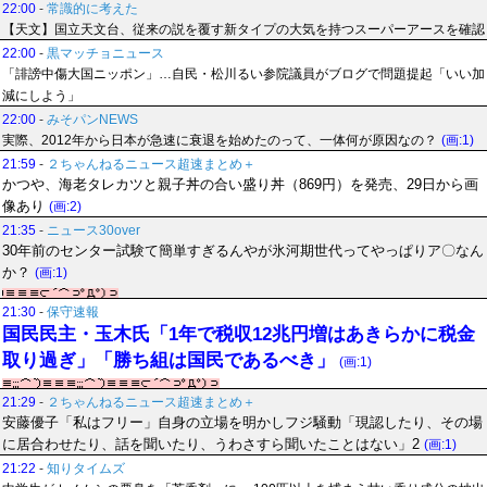
22:00
-
常識的に考えた
【天文】国立天文台、従来の説を覆す新タイプの大気を持つスーパーアースを確認
22:00
-
黒マッチョニュース
「誹謗中傷大国ニッポン」…自民・松川るい参院議員がブログで問題提起「いい加
減にしよう」
22:00
-
みそパンNEWS
実際、2012年から日本が急速に衰退を始めたのって、一体何が原因なの？
(画:1)
21:59
-
２ちゃんねるニュース超速まとめ＋
かつや、海老タレカツと親子丼の合い盛り丼（869円）を発売、29日から画
像あり
(画:2)
21:35
-
ニュース30over
30年前のセンター試験て簡単すぎるんやが氷河期世代ってやっぱりア〇なん
か？
(画:1)
21:30
-
保守速報
国民民主・玉木氏「1年で税収12兆円増はあきらかに税金
取り過ぎ」「勝ち組は国民であるべき」
(画:1)
21:29
-
２ちゃんねるニュース超速まとめ＋
安藤優子「私はフリー」自身の立場を明かしフジ騒動「現認したり、その場
に居合わせたり、話を聞いたり、うわさすら聞いたことはない」2
(画:1)
21:22
-
知りタイムズ