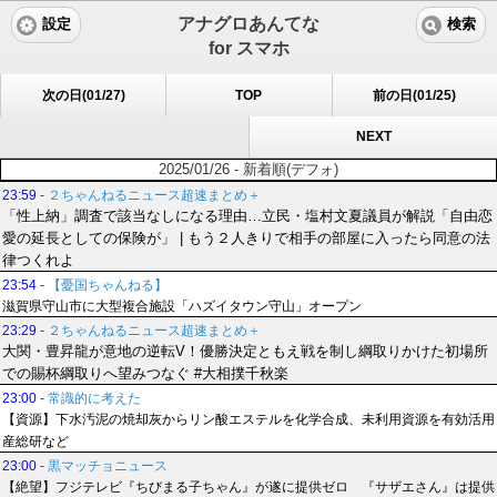
アナグロあんてな
設定
検索
for スマホ
次の日(01/27)
TOP
前の日(01/25)
NEXT
2025/01/26 - 新着順(デフォ)
23:59
-
２ちゃんねるニュース超速まとめ＋
「性上納」調査で該当なしになる理由…立民・塩村文夏議員が解説「自由恋
愛の延長としての保険が」 | もう２人きりで相手の部屋に入ったら同意の法
律つくれよ
23:54
-
【憂国ちゃんねる】
滋賀県守山市に大型複合施設「ハズイタウン守山」オープン
23:29
-
２ちゃんねるニュース超速まとめ＋
大関・豊昇龍が意地の逆転V！優勝決定ともえ戦を制し綱取りかけた初場所
での賜杯綱取りへ望みつなぐ #大相撲千秋楽
23:00
-
常識的に考えた
【資源】下水汚泥の焼却灰からリン酸エステルを化学合成、未利用資源を有効活用
産総研など
23:00
-
黒マッチョニュース
【絶望】フジテレビ『ちびまる子ちゃん』が遂に提供ゼロ 『サザエさん』は提供