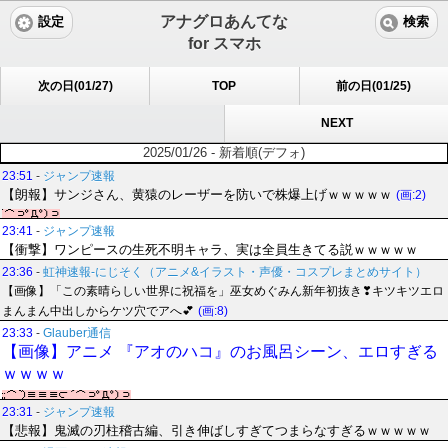
アナグロあんてな
設定
検索
for スマホ
次の日(01/27)
TOP
前の日(01/25)
NEXT
2025/01/26 - 新着順(デフォ)
23:51
-
ジャンプ速報
【朗報】サンジさん、黄猿のレーザーを防いで株爆上げｗｗｗｗｗ
(画:2)
23:41
-
ジャンプ速報
【衝撃】ワンピースの生死不明キャラ、実は全員生きてる説ｗｗｗｗｗ
23:36
-
虹神速報-にじそく（アニメ&イラスト・声優・コスプレまとめサイト）
【画像】「この素晴らしい世界に祝福を」巫女めぐみん新年初抜き❣キツキツエロ
まんまん中出しからケツ穴でアへ💕
(画:8)
23:33
-
Glauber通信
【画像】アニメ 『アオのハコ』のお風呂シーン、エロすぎる
ｗｗｗｗ
23:31
-
ジャンプ速報
【悲報】鬼滅の刃柱稽古編、引き伸ばしすぎてつまらなすぎるｗｗｗｗｗ