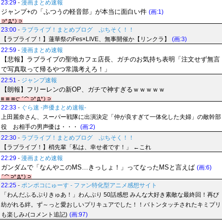
23:29
-
漫画まとめ速報
ジャンプ+の「ふつうの軽音部」が本当に面白い件
(画:1)
23:00
-
ラブライブ！まとめブログ ぷちそく！！
【ラブライブ！】蓮華祭のFes×LIVE、無事開催か【リンクラ】
(画:3)
22:59
-
漫画まとめ速報
【悲報】ラブライブの聖地カフェ店長、ガチのお気持ち表明「注文せず無言
で写真取って帰るやつ常識考えろ！」
22:51
-
ジャンプ速報
【朗報】フリーレンの新OP、ガチで神すぎるｗｗｗｗｗ
22:33
-
ぐら速 -声優まとめ速報-
上田麗奈さん、スーパー戦隊に出演決定「仲が良すぎて一体化した夫婦」の敵幹部
役 お相手の男声優は・・・
(画:2)
22:30
-
ラブライブ！まとめブログ ぷちそく！！
【ラブライブ！】梢先輩「私は、幸せ者です！」 ←これ
22:29
-
漫画まとめ速報
ガンダムで「なんやこのMS…きっしょ！」ってなったMSと言えば
(画:6)
22:25
-
ポンポコにゅーす - ファン特化型アニメ感想サイト
「わんだふるぷりきゅあ！」わんぷり 50話感想 みんな大好き素敵な最終回！再び
紡がれる絆。ず～っと愛おしいプリキュアでした！！バトンタッチされたキミプリ
も楽しみ♪(コメント追記)
(画:97)