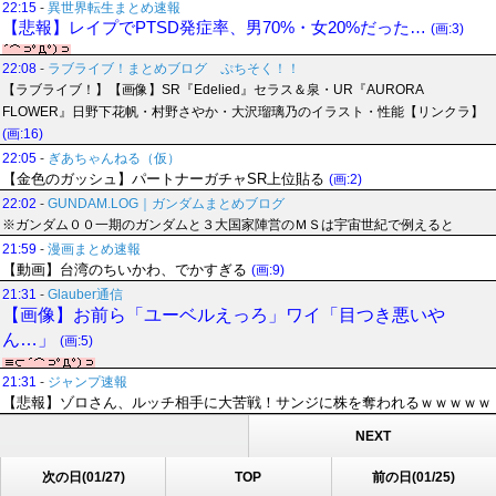
22:15
-
異世界転生まとめ速報
【悲報】レイプでPTSD発症率、男70%・女20%だった…
(画:3)
22:08
-
ラブライブ！まとめブログ ぷちそく！！
【ラブライブ！】【画像】SR『Edelied』セラス＆泉・UR『AURORA
FLOWER』日野下花帆・村野さやか・大沢瑠璃乃のイラスト・性能【リンクラ】
(画:16)
22:05
-
ぎあちゃんねる（仮）
【金色のガッシュ】パートナーガチャSR上位貼る
(画:2)
22:02
-
GUNDAM.LOG｜ガンダムまとめブログ
※ガンダム００一期のガンダムと３大国家陣営のＭＳは宇宙世紀で例えると
21:59
-
漫画まとめ速報
【動画】台湾のちいかわ、でかすぎる
(画:9)
21:31
-
Glauber通信
【画像】お前ら「ユーベルえっろ」ワイ「目つき悪いや
ん…」
(画:5)
21:31
-
ジャンプ速報
【悲報】ゾロさん、ルッチ相手に大苦戦！サンジに株を奪われるｗｗｗｗｗ
NEXT
次の日(01/27)
TOP
前の日(01/25)