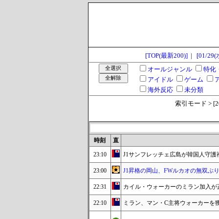
[TOP(最新200)]
|
[01/29(
オールジャンル
特化
アイドル
ゲーム
海外反応
未分類
索引モード > [2025
時刻
直
23:10
J1サンフレッチェ広島が韓国人守
23:00
J1昇格の岡山、FWルカオの無双ぶ
22:31
カイル・ウォーカーのミラン加入が
22:10
ミラン、マン・C主将ウォーカーを