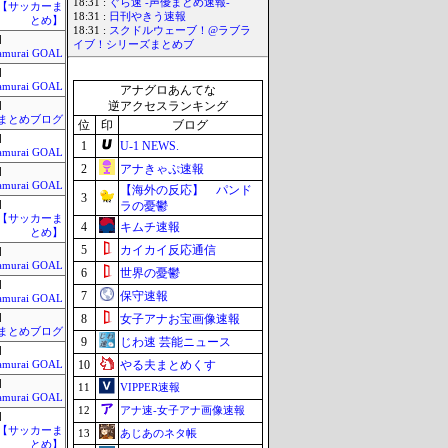
18:31 :
ぐら速 -声優まとめ速報-
lnet【サッカーま
18:31 :
日刊やきう速報
とめ】
18:31 :
スクドルウェーブ！@ラブラ
]
イブ！シリーズまとめブ
amurai GOAL
]
amurai GOAL
アナグロあんてな
逆アクセスランキング
]
まとめブログ
位
印
ブログ
]
1
U-1 NEWS.
amurai GOAL
2
アナきゃぷ速報
]
amurai GOAL
【海外の反応】 パンド
3
]
ラの憂鬱
lnet【サッカーま
4
キムチ速報
とめ】
5
カイカイ反応通信
]
amurai GOAL
6
世界の憂鬱
]
7
保守速報
amurai GOAL
]
8
女子アナお宝画像速報
まとめブログ
9
じわ速 芸能ニュース
]
10
やる夫まとめくす
amurai GOAL
]
11
VIPPER速報
amurai GOAL
12
アナ速‐女子アナ画像速報
]
lnet【サッカーま
13
あじあのネタ帳
とめ】