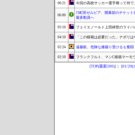
06:21
今回の高校サッカー選手権って何で
J1町田ゼルビア、開幕節のチケット
06:00
最多動員へ
05:10
フェイエノールト上田綺世のライバル
04:10
「この移籍は必要だった」ナポリは
02:24
遠藤航、危険な膝蹴り受けるも奮闘！
02:10
フランクフルト、マンC移籍マーモ
[TOP(最新200)]
|
[01/29(