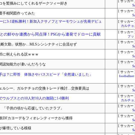
[ サッカー 
コを鷲掴みにしてくれるザークツィー好き
S
[ サッカー 
の選手相関図作ってみた
S
シーに3-1逆転勝利！新加入クサノフとマーモウシュが先発デビュ
[ サッカー 
カルチョ
[ サッカー 
との鮮やか連携から同点弾！PSGから連発でドローに貢献
フッ
[ サッカー 
無断欠勤」状態か…MLSシンシナティに合流せず
S
[ サッカー 
郎に例えられる説ｗｗｗ
S
[ サッカー 
間認知能力が凄いんだろうな
S
[ サッカー 
手は？に即答 体強さやパススピード「全然違いました」
footbal
[ サッカー 
ェルシー、ガルナチョの交換トレード検討…交換要員は
S
[ サッカー 
ルブスとの10人対10人の激闘に1-0勝利
カルチョ
[ サッカー 
、「子供の頃から応援していたクラブ」
S
[ サッカー 
代表DFカヨーデをフィオレンティーナから獲得
S
[ サッカー 
が爆増している模様
S