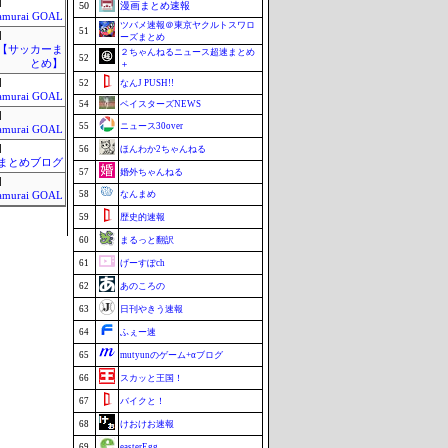
]
50
漫画まとめ速報
amurai GOAL
ツバメ速報＠東京ヤクルトスワロ
51
]
ーズまとめ
lnet【サッカーま
２ちゃんねるニュース超速まとめ
52
とめ】
＋
]
52
なんJ PUSH!!
amurai GOAL
54
ベイスターズNEWS
]
55
ニュース30over
amurai GOAL
]
56
ほんわか2ちゃんねる
まとめブログ
57
婚外ちゃんねる
]
58
なんまめ
amurai GOAL
59
歴史的速報
60
まるっと翻訳
61
げーすぽch
62
あのころの
63
日刊やきう速報
64
ふぇー速
65
mutyunのゲーム+αブログ
66
スカッと王国！
67
バイクと！
68
けおけお速報
69
easterEgg