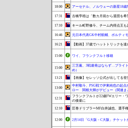
18:00
アーセナル、ノルウェーの新星18歳
17:31
古橋亨梧は「数カ月前から退団を希
17:10
キール町野修斗、チーム内得点王も
16:46
元日本代表GK中村航輔、ポルティ
16:21
【動画】37歳でハットトリックを達
15:00
ワイ、フランクフルト移籍
三笘薫、3戦連発はならず…ブライ
15:00
め）
13:21
【画像】セレッソ公式が出してる登
中村敬斗、PSG戦で伊東純也の起点
13:00
ロー 関根大輝がデビュー（関連ま
フランクフルトが22歳FWエリー
12:31
の後釜に
12:10
圧巻ドリブラーMF白井誠也、選手権
12:00
2月14日「G大阪－C大阪」チケッ