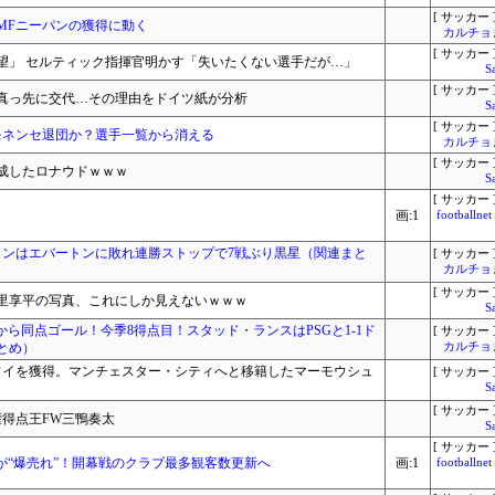
[ サッカー 
MFニーパンの獲得に動く
カルチョ
[ サッカー 
望」 セルティック指揮官明かす「失いたくない選手だが…」
S
[ サッカー 
真っ先に交代…その理由をドイツ紙が分析
S
[ サッカー 
モネンセ退団か？選手一覧から消える
カルチョ
[ サッカー 
成したロナウドｗｗｗ
S
[ サッカー 
画:1
footbal
トンはエバートンに敗れ連勝ストップで7戦ぶり黒星（関連まと
[ サッカー 
カルチョ
[ サッカー 
里享平の写真、これにしか見えないｗｗｗ
S
から同点ゴール！今季8得点目！スタッド・ランスはPSGと1-1ド
[ サッカー 
とめ）
カルチョ
・ワイを獲得。マンチェスター・シティへと移籍したマーモウシュ
[ サッカー 
S
[ サッカー 
得点王FW三鴨奏太
S
[ サッカー 
トが“爆売れ”！開幕戦のクラブ最多観客数更新へ
画:1
footbal