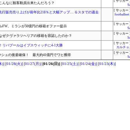
[ サッカー 
こんなに観客動員出来たんだろう？
S
[ サッカー 
先行販売売り上げが前年比218％と大幅アップ… Ｇスタでの過去
footbal
[ サッカー 
FW、ミランが50億円の移籍オファー提示
S
[ サッカー 
なぜクヴァラツヘリアの移籍を容認したのか？
S
[ サッカー 
リバプールはイプスウィッチに4-1大勝
カルチョ
[ サッカー 
ウシュの後釜確保！ 最大約41億円でワヒ獲得
S
水)]
[01/28(火)]
[01/27(月)]
[01/26(日)]
[01/25(土)]
[01/24(金)]
[01/23(木)]