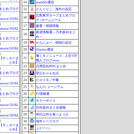
14
mashlife通信
]
まとめブログ
15
どんぐりこ - 海外の反応
]
広島東洋カープまとめブロ
16
amurai GOAL
グ | かーぷぶーん
]
17
厳選！韓国情報
amurai GOAL
坂道情報通～乃木坂46まと
18
]
め～
まとめブログ
19
かんにゅー - 韓国の反応
]
amurai GOAL
20
Glauber通信
]
働くモノニュース : 人生VIP
21
lnet【サッカーま
職人ブログwww
とめ】
22
汎用型自作PCまとめ
]
まとめブログ
23
登山ちゃんねる
]
24
ヒロイモノ中毒
amurai GOAL
25
なんJミュージアム
]
26
F1情報通
まとめブログ
27
ネラーボイス
]
amurai GOAL
28
日向坂46まとめ速報
]
29
明日は何を食べようか
amurai GOAL
]
30
海外トークログ
lnet【サッカーま
31
ぷそファン
とめ】