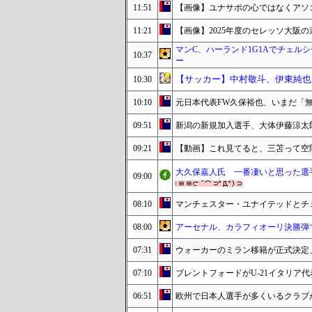
11:51
【画像】ユナサポの心ではなくアソ
11:21
【画像】2025年度のセレッソ大阪
マンC、ハーランド1G1Aでチェル
10:37
ー
【サッカー】中村敬斗、伊東純也
10:30
10:10
元日本代表FW久保裕也、いまだ「
09:51
新潟の新規加入選手、大体伊藤涼太
09:21
【動画】これ見てると、三苫って空
大久保嘉人氏 一番凄いと思った選
09:00
08:10
マンチェスター・ユナイテッドとチ
08:00
アーセナル、カラフィオーリ決勝弾でウ
07:31
ウォーカーのミラン移籍が正式決定
07:10
ブレントフォードがU-21イタリア
06:51
欧州で日本人選手が多くいるクラブ