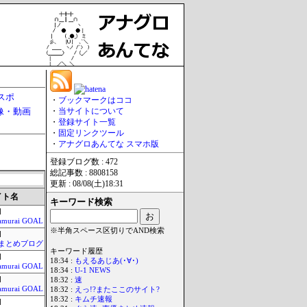
スポ
・
ブックマークはココ
像・動画
・
当サイトについて
・
登録サイト一覧
・
固定リンクツール
・
アナグロあんてな スマホ版
登録ブログ数 : 472
総記事数 : 8808158
更新 : 08/08(土)18:31
イト名
キーワード検索
]
amurai GOAL
※半角スペース区切りでAND検索
]
まとめブログ
キーワード履歴
]
18:34 :
もえるあじあ(･∀･)
amurai GOAL
18:34 :
U-1 NEWS
]
18:32 :
速
amurai GOAL
18:32 :
えっ!?またここのサイト?
18:32 :
キムチ速報
]