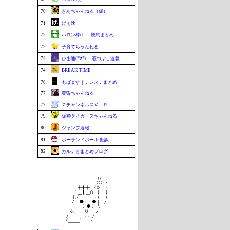
70
ぎあちゃんねる（仮）
71
げぇ速
72
ハロン棒ch -競馬まとめ-
72
子育てちゃんねる
74
ひま速(°∀°) -暇つぶし速報-
74
BREAK TIME
76
もばます｜デレステまとめ
77
黄昏ちゃんねる
77
Ｚチャンネル＠ＶＩＰ
79
阪神タイガースちゃんねる
80
ジャンプ速報
81
ポーランドボール 翻訳
82
カルチョまとめブログ
83
BABYMETAL TIMES
83
footballnet【サッカー5chまとめ】
85
まなにゅ～
86
鷹速@ホークスまとめブログ
87
もきゅ速(*´ω`*)人(´･ェ･｀)
87
チゲ速