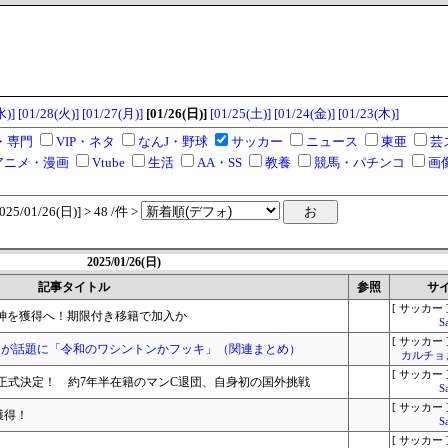
水)]
[01/28(火)]
[01/27(月)]
[01/26(日)]
[01/25(土)]
[01/24(金)]
[01/23(木)]
・専門
VIP・ネタ
なんJ・野球
サッカー
ニュース
東亜
芸
アニメ・漫画
Vtube
生活
AA・SS
教養
競馬・パチンコ
画
/01/26(日)] > 48 /件 >
2025/01/26(日)
記事タイトル
参照
サ
[ サッカー 
護神を獲得へ！期限付き移籍で加入か
S
[ サッカー 
りが話題に「令和のワシントンかフッキ」（関連まとめ）
カルチョ
[ サッカー 
正式決定！ 約7年半在籍のマンC退団、自身初の国外挑戦
S
[ サッカー 
獲得！
S
[ サッカー 