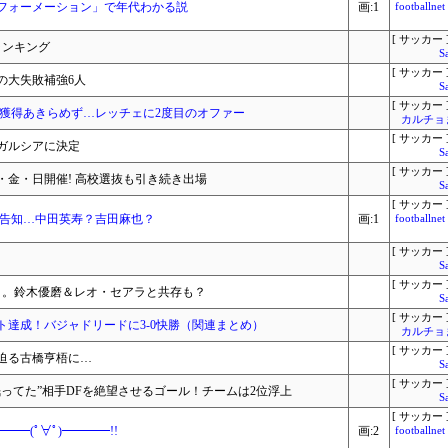
フォーメーション」で年代わかる説
画:1
footbal
[ サッカー 
ランキング
S
[ サッカー 
の大失敗補強6人
S
[ サッカー 
の獲得あきらめず…レッチェに2度目のオファー
カルチョ
[ サッカー 
ガルシアに決定
S
[ サッカー 
金・日開催! 高校選抜も引き続き出場
S
[ サッカー 
で告知…中田英寿？吉田麻也？
画:1
footbal
[ サッカー 
S
[ サッカー 
」。鈴木優磨＆レオ・セアラと共存も？
S
[ サッカー 
達成！バジャドリードに3-0快勝（関連まとめ）
カルチョ
[ サッカー 
迫る古橋亨梧に…
S
[ サッカー 
ってた”相手DFを絶望させるゴール！チームは2位浮上
S
[ サッカー 
━(ﾟ∀ﾟ)━━━━!!
画:2
footbal