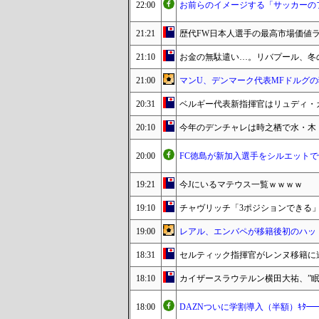
22:00
お前らのイメージする「サッカーの
21:21
歴代FW日本人選手の最高市場価値
21:10
お金の無駄遣い…。リバプール、冬
21:00
マンU、デンマーク代表MFドルグ
20:31
ベルギー代表新指揮官はリュディ・
20:10
今年のデンチャレは時之栖で水・木・
20:00
FC徳島が新加入選手をシルエット
19:21
今Jにいるマテウス一覧ｗｗｗｗ
19:10
チャヴリッチ「3ポジションできる
19:00
レアル、エンバペが移籍後初のハット
18:31
セルティック指揮官がレンヌ移籍に
18:10
カイザースラウテルン横田大祐、”眠
18:00
DAZNついに学割導入（半額）ｷﾀ━━━