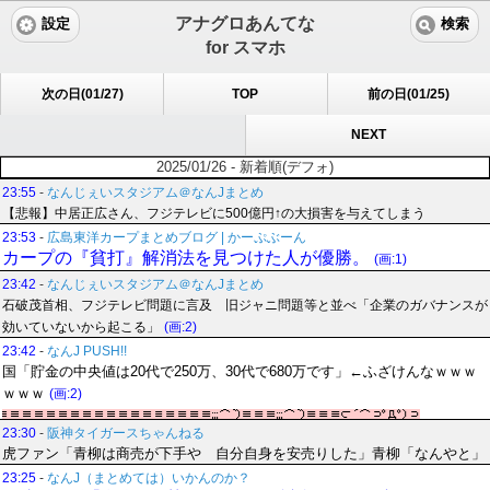
アナグロあんてな
設定
検索
for スマホ
次の日(01/27)
TOP
前の日(01/25)
NEXT
2025/01/26 - 新着順(デフォ)
23:55
-
なんじぇいスタジアム＠なんJまとめ
【悲報】中居正広さん、フジテレビに500億円↑の大損害を与えてしまう
23:53
-
広島東洋カープまとめブログ | かーぷぶーん
カープの『貧打』解消法を見つけた人が優勝。
(画:1)
23:42
-
なんじぇいスタジアム＠なんJまとめ
石破茂首相、フジテレビ問題に言及 旧ジャニ問題等と並べ「企業のガバナンスが
効いていないから起こる」
(画:2)
23:42
-
なんJ PUSH!!
国「貯金の中央値は20代で250万、30代で680万です」←ふざけんなｗｗｗ
ｗｗｗ
(画:2)
23:30
-
阪神タイガースちゃんねる
虎ファン「青柳は商売が下手や 自分自身を安売りした」青柳「なんやと」
23:25
-
なんJ（まとめては）いかんのか？