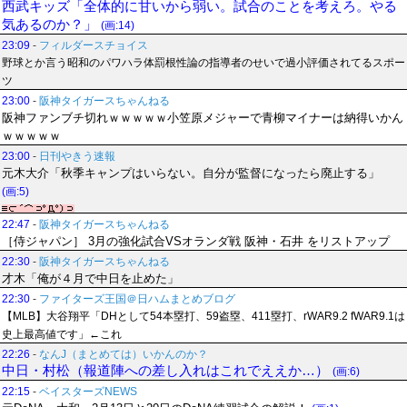
西武キッズ「全体的に甘いから弱い。試合のことを考えろ。やる
気あるのか？」
(画:14)
23:09
-
フィルダースチョイス
野球とか言う昭和のパワハラ体罰根性論の指導者のせいで過小評価されてるスポー
ツ
23:00
-
阪神タイガースちゃんねる
阪神ファンブチ切れｗｗｗｗｗ小笠原メジャーで青柳マイナーは納得いかん
ｗｗｗｗｗ
23:00
-
日刊やきう速報
元木大介「秋季キャンプはいらない。自分が監督になったら廃止する」
(画:5)
22:47
-
阪神タイガースちゃんねる
［侍ジャパン］ 3月の強化試合VSオランダ戦 阪神・石井 をリストアップ
22:30
-
阪神タイガースちゃんねる
才木「俺が４月で中日を止めた」
22:30
-
ファイターズ王国＠日ハムまとめブログ
【MLB】大谷翔平「DHとして54本塁打、59盗塁、411塁打、rWAR9.2 fWAR9.1は
史上最高値です」←これ
22:26
-
なんJ（まとめては）いかんのか？
中日・村松（報道陣への差し入れはこれでええか…）
(画:6)
22:15
-
ベイスターズNEWS