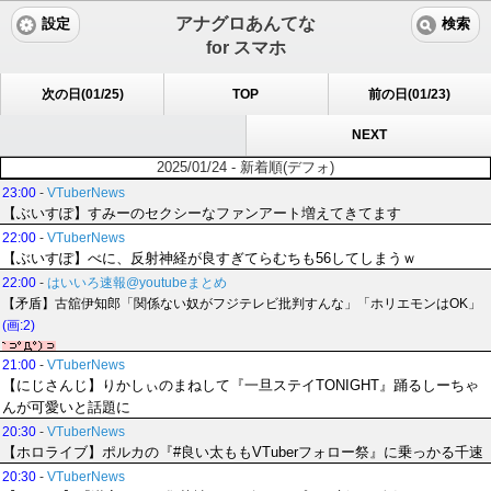
アナグロあんてな
設定
検索
for スマホ
次の日(01/25)
TOP
前の日(01/23)
NEXT
2025/01/24 - 新着順(デフォ)
23:00
-
VTuberNews
【ぶいすぽ】すみーのセクシーなファンアート増えてきてます
22:00
-
VTuberNews
【ぶいすぽ】べに、反射神経が良すぎてらむちも56してしまうｗ
22:00
-
はいいろ速報@youtubeまとめ
【矛盾】古舘伊知郎「関係ない奴がフジテレビ批判すんな」「ホリエモンはOK」
(画:2)
21:00
-
VTuberNews
【にじさんじ】りかしぃのまねして『一旦ステイTONIGHT』踊るしーちゃ
んが可愛いと話題に
20:30
-
VTuberNews
【ホロライブ】ポルカの『#良い太ももVTuberフォロー祭』に乗っかる千速
20:30
-
VTuberNews