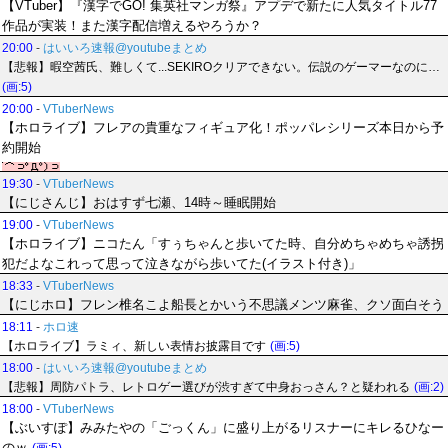
【VTuber】『漢字でGO! 集英社マンガ祭』アプデで新たに人気タイトル77
作品が実装！また漢字配信増えるやろうか？
20:00
-
はいいろ速報@youtubeまとめ
【悲報】暇空茜氏、難しくて...SEKIROクリアできない。伝説のゲーマーなのに…
(画:5)
20:00
-
VTuberNews
【ホロライブ】フレアの貴重なフィギュア化！ポッパレシリーズ本日から予
約開始
19:30
-
VTuberNews
【にじさんじ】おはすず七瀬、14時～睡眠開始
19:00
-
VTuberNews
【ホロライブ】ニコたん「すぅちゃんと歩いてた時、自分めちゃめちゃ誘拐
犯だよなこれって思って泣きながら歩いてた(イラスト付き)」
18:33
-
VTuberNews
【にじホロ】フレン椎名こよ船長とかいう不思議メンツ麻雀、クソ面白そう
18:11
-
ホロ速
【ホロライブ】ラミィ、新しい表情お披露目です
(画:5)
18:00
-
はいいろ速報@youtubeまとめ
【悲報】周防パトラ、レトロゲー選びが渋すぎて中身おっさん？と疑われる
(画:2)
18:00
-
VTuberNews
【ぶいすぽ】みみたやの「ごっくん」に盛り上がるリスナーにキレるひなー
のｗ