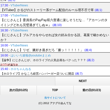
(画:5)
17:30
-
VTuberNews
【VTuber】かるびのストーリー系ゲーム配信のルール理不尽で草
(画:1)
17:00
-
VTuberNews
【にじさんじ】委員長のPayPay双六普通に楽しそうだな…『アカーンのタ
イミングどれも完璧過ぎてしぬｗ』
(画:10)
16:30
-
VTuberNews
【にじさんじ】ブルアカをやらせれば女の好み分かる説、葛葉で確かめない
か？
16:00
-
VTuberNews
【にじさんじ】リゼ、腋好き過ぎだろ「腋ッ！！！！！」
(画:4)
16:00
-
はいいろ速報@youtubeまとめ
【論争】にじさんじが、ホロライブの人気企画をパクった？？？
(画:2)
15:40
-
ホロちゃんねる
【ホロライブ】かなころ経営ハンバーガー店ついに開店
(画:7)
NEXT
次の日(01/25)
TOP
前の日(01/23)
当サイトについて
(C) 2012 アナグロあんてな