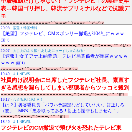
中居騒動だけじゃない！「フジテレビ」の黒歴史年
表…韓国ゴリ押し、韓流サブリミナルなどで抗議デ
モ
20:08
-
厳選！韓国情報
【絶望】フジテレビ、CMスポンサー撤退が104社にｗｗｗ
(画:1)
20:07
-
あじあのネタ帳～あじあにゅーすちゃんねる～
【速報】女子アナ上納問題、テレビ局関係者が暴露ｗｗｗｗ
ｗｗｗ
(画:1)
19:49
-
U-1 NEWS.
社員向け説明会に出席したフジテレビ社長、素直す
ぎる感想を漏らしてしまい視聴者からツッコミ殺到
19:17
-
もえるあじあ(･∀･)
【は？】奥谷委員長「パワハラ認定などしていない、訂正しろ
（怒」 MBS「裏を取ってある！訂正も謝罪もしません！」
18:49
-
U-1 NEWS.
フジテレビのCM撤退で飛び火を恐れたテレビ東