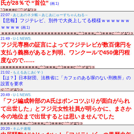
氏が28％で “首位”
(画:1)
22:07
-
あじあのネタ帳～あじあにゅーすちゃんねる～
【悲報】フジテレビ、別件で大炎上してる模様ｗｗｗｗｗｗ
ｗｗｗｗ
(画:1)
21:49
-
U-1 NEWS.
フジ元専務の証言によってフジテレビが数百億円を
支払う義務があると判明、ワンクールで450億円程
度なので……
21:02
-
もえるあじあ(･∀･)
【は？】日本財団、法務省に「カフェのある塀のない刑務所」の
設置を要求
20:49
-
U-1 NEWS.
「フジ編成幹部のA氏はポンコツぶりが面白がられ
て出世した」とフジ元女性社員が明らかに、まさか
今の地位まで出世するとは思いませんでした
20:20
-
キムチ速報