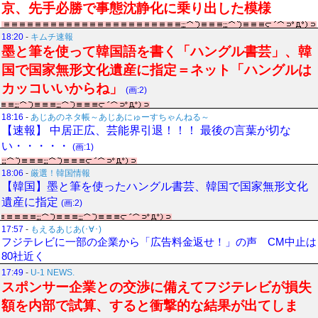
京、先手必勝で事態沈静化に乗り出した模様
18:20
-
キムチ速報
墨と筆を使って韓国語を書く「ハングル書芸」、韓
国で国家無形文化遺産に指定＝ネット「ハングルは
カッコいいからね」
(画:2)
18:16
-
あじあのネタ帳～あじあにゅーすちゃんねる～
【速報】 中居正広、芸能界引退！！！ 最後の言葉が切な
い・・・・・
(画:1)
18:06
-
厳選！韓国情報
【韓国】墨と筆を使ったハングル書芸、韓国で国家無形文化
遺産に指定
(画:2)
17:57
-
もえるあじあ(･∀･)
フジテレビに一部の企業から「広告料金返せ！」の声 CM中止は
80社近く
17:49
-
U-1 NEWS.
スポンサー企業との交渉に備えてフジテレビが損失
額を内部で試算、すると衝撃的な結果が出てしま