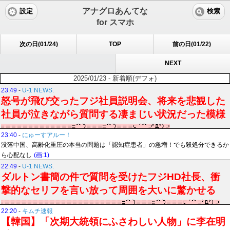
アナグロあんてな
設定
検索
for スマホ
次の日(01/24)
TOP
前の日(01/22)
NEXT
2025/01/23 - 新着順(デフォ)
23:49
-
U-1 NEWS.
怒号が飛び交ったフジ社員説明会、将来を悲観した
社員が泣きながら質問する凄まじい状況だった模様
23:40
-
にゅーすアルー！
没落中国、高齢化重圧の本当の問題は「認知症患者」の急増！でも殺処分できるか
ら心配なし
(画:1)
22:49
-
U-1 NEWS.
ダルトン書簡の件で質問を受けたフジHD社長、衝
撃的なセリフを言い放って周囲を大いに驚かせる
22:20
-
キムチ速報
【韓国】「次期大統領にふさわしい人物」に李在明