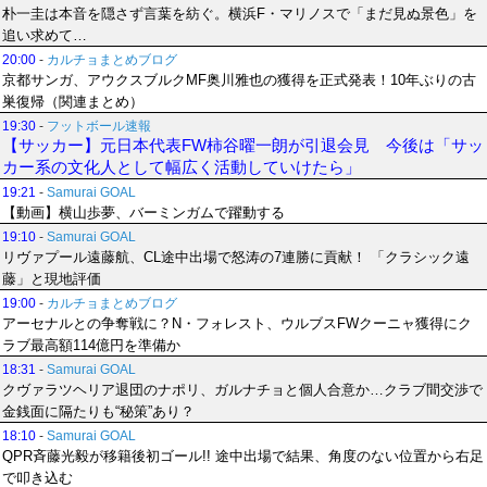
朴一圭は本音を隠さず言葉を紡ぐ。横浜F・マリノスで「まだ見ぬ景色」を
追い求めて…
20:00
-
カルチョまとめブログ
京都サンガ、アウクスブルクMF奥川雅也の獲得を正式発表！10年ぶりの古
巣復帰（関連まとめ）
19:30
-
フットボール速報
【サッカー】元日本代表FW柿谷曜一朗が引退会見 今後は「サッ
カー系の文化人として幅広く活動していけたら」
19:21
-
Samurai GOAL
【動画】横山歩夢、バーミンガムで躍動する
19:10
-
Samurai GOAL
リヴァプール遠藤航、CL途中出場で怒涛の7連勝に貢献！ 「クラシック遠
藤」と現地評価
19:00
-
カルチョまとめブログ
アーセナルとの争奪戦に？N・フォレスト、ウルブスFWクーニャ獲得にク
ラブ最高額114億円を準備か
18:31
-
Samurai GOAL
クヴァラツヘリア退団のナポリ、ガルナチョと個人合意か…クラブ間交渉で
金銭面に隔たりも“秘策”あり？
18:10
-
Samurai GOAL
QPR斉藤光毅が移籍後初ゴール!! 途中出場で結果、角度のない位置から右足
で叩き込む