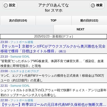
アナグロあんてな
設定
検索
for スマホ
次の日(01/24)
TOP
前の日(01/22)
NEXT
2025/01/23 - 新着順(デフォ)
23:30
-
フットボール速報
【サッカー】京都サンガFCがアウクスブルクから奥川雅也を完全
移籍で獲得「目標はタイトル獲得」
(画:1)
23:10
-
Samurai GOAL
“皆勤賞”だったボルシアMG板倉滉、体調不良で練習欠席…「感染症、血液
検査後に即帰宅指示」と現地
23:00
-
カルチョまとめブログ
マンC、エジプト代表FWマーモウシュの獲得を正式発表！移籍金は7500万
ユーロ（約122億円）の見通し
22:31
-
Samurai GOAL
シュツットガルトが氷点下のCLアウェー戦で快勝!! チェイス・アンリは新年
初のトップチームベンチ入りも出番なし
22:30
-
フットボール速報
【サッカー】昨季10ゴールの元日本代表MF久保裕也が無断欠席…