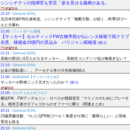
シンシナティの指揮官も苦言「姿を見せる義務がある」
22:10
-
Samurai GOAL
元日本代表FW久保裕也、シンシナティで「無断欠勤」が続く…昨季10ゴー
ルと大暴れ
21:30
-
フットボール速報
【サッカー】セルティックFW古橋亨梧が仏レンヌ移籍で両クラブ
合意、移籍金19億円の見込み パリジャン紙報道
(画:1)
21:21
-
Samurai GOAL
高校の部活に6万人が入るサッカー…、高校生コンテンツ化け物過ぎない？
21:10
-
Samurai GOAL
お金の無駄遣い…。アーセナル冬の大失敗補強6人
21:00
-
footballnet【サッカーまとめ】
サッカー小野伸二って天才だったのか？
(画:1)
21:00
-
カルチョまとめブログ
横浜FM、FWアンデルソン・ロペスが残留宣言「マリノスのためにプレーす
る」南米王者ボタフォゴからのオファーに断り（関連まとめ）
20:31
-
Samurai GOAL
23歳斉藤光毅、ついにQPR初ゴール！角度ゼロ弾に「素晴らしい」と現地
実況も唸る
20:10
-
Samurai GOAL