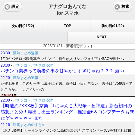
アナグロあんてな
設定
検索
for スマホ
次の日(01/22)
TOP
前の日(01/20)
NEXT
2025/01/21 - 新着順(デフォ)
23:30
-
激熱まとめ速報
1/20のパチロボ稼働率ランキング、新台が入りシンフォギアやSAOが圏外へ…
23:30
-
パチンコ・パチスロ.com
パチンコ業界って演者の事を甘やかしすぎじゃね？？？
(画:2)
22:20
-
激熱まとめ速報
麻雀上級者「このリーチ…萬子は全滅、筒子は下目が危ない、索子は475869って
ところか…」←こういうの
22:00
-
パチンコ・パチスロ.com
【時速約7XXX枚】京楽「Lにゃんこ大戦争・超神速」新台初日の
感想まとめ！爆出し出玉ランキング、推定全6＆コンプデータも来
たぞｗｗｗｗｗ
(画:6)
21:16
-
競馬まとめのまとめ
【おんJ競馬】カーインライジングは高松宮記念とスプリンターズSを制すれば最