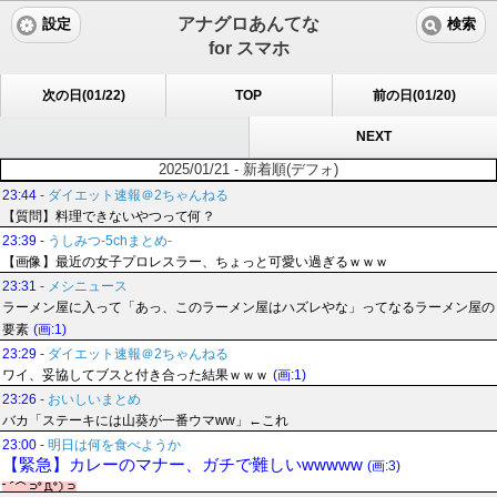
アナグロあんてな
設定
検索
for スマホ
次の日(01/22)
TOP
前の日(01/20)
NEXT
2025/01/21 - 新着順(デフォ)
23:44
-
ダイエット速報＠2ちゃんねる
【質問】料理できないやつって何？
23:39
-
うしみつ-5chまとめ-
【画像】最近の女子プロレスラー、ちょっと可愛い過ぎるｗｗｗ
23:31
-
メシニュース
ラーメン屋に入って「あっ、このラーメン屋はハズレやな」ってなるラーメン屋の
要素
(画:1)
23:29
-
ダイエット速報＠2ちゃんねる
ワイ、妥協してブスと付き合った結果ｗｗｗ
(画:1)
23:26
-
おいしいまとめ
バカ「ステーキには山葵が一番ウマww」←これ
23:00
-
明日は何を食べようか
【緊急】カレーのマナー、ガチで難しいwwwww
(画:3)