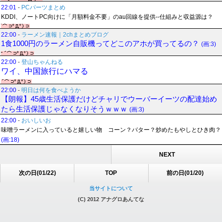
22:01
-
PCパーツまとめ
KDDI、ノートPC向けに「月額料金不要」のau回線を提供--仕組みと収益源は？
22:00
-
ラーメン速報｜2chまとめブログ
1食1000円のラーメン自販機ってどこのアホが買ってるの？
(画:3)
22:00
-
登山ちゃんねる
ワイ、中国旅行にハマる
22:00
-
明日は何を食べようか
【朗報】45歳生活保護だけどチャリでウーバーイーツの配達始め
たら生活保護じゃなくなりそうｗｗｗ
(画:3)
22:00
-
おいしいお
味噌ラーメンに入っていると嬉しい物 コーン？バター？炒めたもやしとひき肉？
(画:18)
NEXT
次の日(01/22)
TOP
前の日(01/20)
当サイトについて
(C) 2012 アナグロあんてな