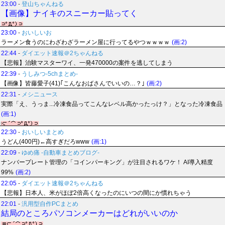
23:00
-
登山ちゃんねる
【画像】ナイキのスニーカー貼ってく
23:00
-
おいしいお
ラーメン食うのにわざわざラーメン屋に行ってるやつｗｗｗｗ
(画:2)
22:44
-
ダイエット速報＠2ちゃんねる
【悲報】治験マスターワイ、一発470000の案件を逃してしまう
22:39
-
うしみつ-5chまとめ-
【画像】皆藤愛子(41)｢こんなおばさんでいいの…？｣
(画:2)
22:31
-
メシニュース
実際「え、うっま...冷凍食品ってこんなレベル高かったっけ？」となった冷凍食品
(画:1)
22:30
-
おいしいまとめ
うどん(400円)←高すぎだろwww
(画:1)
22:09
-
ゆめ痛 -自動車まとめブログ-
ナンバープレート管理の「コインパーキング」が注目されるワケ！ AI導入精度
99%
(画:2)
22:05
-
ダイエット速報＠2ちゃんねる
【悲報】日本人、米がほぼ2倍高くなったのにいつの間にか慣れちゃう
22:01
-
汎用型自作PCまとめ
結局のところパソコンメーカーはどれがいいのか