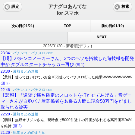
アナグロあんてな
設定
検索
for スマホ
次の日(01/21)
TOP
前の日(01/19)
NEXT
2025/01/20 - 新着順(デフォ)
23:34
-
パチンコ・パチスロ.com
【噂】パチンコメーカーさん、2つのヘソを搭載した遊技機を開発
中か ダブルスタートチャッカー再び
(画:1)
23:30
-
激熱まとめ速報
【悲報】使ってはいけないお金10万使ってパチスロ打った結果WWWWWWWWW
(画:2)
22:46
-
パチンコ・パチスロ.com
【悲報】「遠隔で勝ち確定のスロットを打たせてあげる」音ゲー
マーさんが自称パチ屋関係者を名乗る人間に現金50万円をだまし
取られる被害
22:20
-
激熱まとめ速報
【朗報】無双オリジンさん、現時点で5000件近くの評価がされるも高評価率94%
を維持
(画:2)
21:26
-
競馬まとめのまとめ