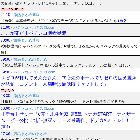
大企業が続々とフジテレビCM差し止め。一方、JRAは。。。
21:10
-
激熱まとめ速報
【画像】基本優秀だけどユニバのステージにはこれがあるんだよなぁ
(画:2)
21:00
-
パチンコ・パチスロ.com
ここが変だよパチンコ演者界隈
20:00
-
激熱まとめ速報
P海物語 極ジャパンのスペックの噂、P機で出せる鬼がかりスペックの最終形って
感じ
19:36
-
競馬まとめのまとめ
【おんJ競馬】メイショウタバル浜中でナムラクレアルメールに勝ってほしい
19:30
-
パチンコ・パチスロ.com
リゼロが打ちてえんださん、来店先のホールでリゼロの据え置き
が発覚しコメント「来店時は最低限リセットして」
18:30
-
激熱まとめ速報
LT搭載した新台e牙狼のスペックの噂が来たな！また1回転決着に戻るのか
18:00
-
パチンコ・パチスロ.com
【新台】サミー「e真・北斗無双 第5章 ドデカSTART」ティザー
ムービー公開！北斗無双シリーズ最新作、ドデカ×ミドル！！！
(画:7)
17:36
-
競馬まとめのまとめ
正直三冠馬はグランプリ出走義務あるよな 等【小ネタ×3】