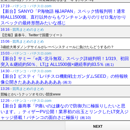
17:19
-
パチンコ・パチスロ.com
【新台】SANYO「P海物語 極JAPAN」スペック情報判明！通常
時ALL1500個、直行以外からもワンチャンありのリゼロ鬼がかり
スペックの最終形態みたいな感じ
16:16
-
競馬まとめのまとめ
【悲報】森泰斗、Twitterで国憂ツイート
15:06
-
競馬まとめのまとめ
3歳総大将ダノンデサイルがレーベンスティールに負けたらどうするの？
15:03
-
パチンコ・パチスロ.com
【新台】サミー「e真･北斗無双」スペック詳細判明！1/319、初回
突入＆継続約50％、LTは ALL1500個×継続率約83.5％
(画:1)
14:30
-
パチンコ・パチスロ.com
【新台】ビスティ「Lパチスロ機動戦士ガンダムSEED」の特報映
像公開きたあああああああああ
(画:3)
13:26
-
競馬まとめのまとめ
競輪とかいうクッソオモロい競技www
12:26
-
パチンコ・パチスロ.com
【新台】藤商事「P痛いのは嫌なので防御力に極振りしたいと思
います。」ティザーPV公開！業界初の出玉とリンクしたLT突入ジ
ャッジ搭載！パチンコの面白さに極振り
(画:10)
NEXT