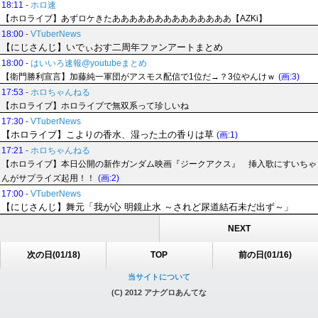
18:11
-
ホロ速
【ホロライブ】あずロケきたああああああああああああああ【AZKi】
18:00
-
VTuberNews
【にじさんじ】いでぃおす二周年ファンアートまとめ
18:00
-
はいいろ速報@youtubeまとめ
【衛門勝利宣言】加藤純一軍団がアスモス配信で1位だ→？3位やんけｗ
(画:3)
17:53
-
ホロちゃんねる
【ホロライブ】ホロライブで無双系って珍しいね
17:30
-
VTuberNews
【ホロライブ】こよりの香水、湿った土の香りは草
(画:1)
17:21
-
ホロちゃんねる
【ホロライブ】本日公開の新作ガンダム映画『ジークアクス』 挿入歌にすいちゃ
んがサプライズ起用！！
(画:2)
17:00
-
VTuberNews
【にじさんじ】舞元「我が心 明鏡止水 ～されど尿道結石未だ出ず～」
NEXT
次の日(01/18)
TOP
前の日(01/16)
当サイトについて
(C) 2012 アナグロあんてな