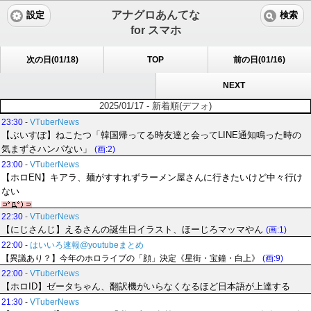
アナグロあんてな
設定
検索
for スマホ
次の日(01/18)
TOP
前の日(01/16)
NEXT
2025/01/17 - 新着順(デフォ)
23:30
-
VTuberNews
【ぶいすぽ】ねこたつ「韓国帰ってる時友達と会ってLINE通知鳴った時の
気まずさハンパない」
(画:2)
23:00
-
VTuberNews
【ホロEN】キアラ、麺がすすれずラーメン屋さんに行きたいけど中々行け
ない
22:30
-
VTuberNews
【にじさんじ】えるさんの誕生日イラスト、ほーじろマッマやん
(画:1)
22:00
-
はいいろ速報@youtubeまとめ
【異議あり？】今年のホロライブの「顔」決定《星街・宝鐘・白上》
(画:9)
22:00
-
VTuberNews
【ホロID】ゼータちゃん、翻訳機がいらなくなるほど日本語が上達する
21:30
-
VTuberNews