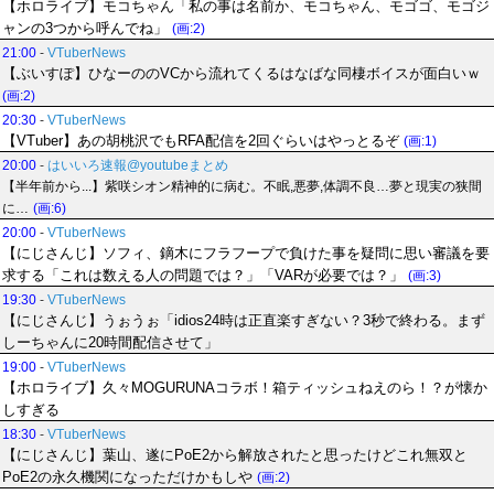
【ホロライブ】モコちゃん「私の事は名前か、モコちゃん、モゴゴ、モゴジ
ャンの3つから呼んでね」
(画:2)
21:00
-
VTuberNews
【ぶいすぽ】ひなーののVCから流れてくるはなばな同棲ボイスが面白いｗ
(画:2)
20:30
-
VTuberNews
【VTuber】あの胡桃沢でもRFA配信を2回ぐらいはやっとるぞ
(画:1)
20:00
-
はいいろ速報@youtubeまとめ
【半年前から...】紫咲シオン精神的に病む。不眠,悪夢,体調不良…夢と現実の狭間
に…
(画:6)
20:00
-
VTuberNews
【にじさんじ】ソフィ、鏑木にフラフープで負けた事を疑問に思い審議を要
求する「これは数える人の問題では？」「VARが必要では？」
(画:3)
19:30
-
VTuberNews
【にじさんじ】うぉうぉ「idios24時は正直楽すぎない？3秒で終わる。まず
しーちゃんに20時間配信させて」
19:00
-
VTuberNews
【ホロライブ】久々MOGURUNAコラボ！箱ティッシュねえのら！？が懐か
しすぎる
18:30
-
VTuberNews
【にじさんじ】葉山、遂にPoE2から解放されたと思ったけどこれ無双と
PoE2の永久機関になっただけかもしや
(画:2)