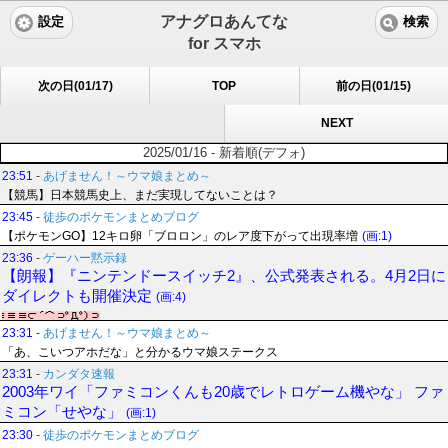
アナグロあんてな
設定
検索
for スマホ
次の日(01/17)
TOP
前の日(01/15)
NEXT
2025/01/16 - 新着順(デフォ)
23:51
-
あげません！～ウマ娘まとめ～
【競馬】日本競馬史上、まだ実現してないことは？
23:45
-
徒歩のポケモンまとめブログ
【ポケモンGO】12キロ卵「ブロロン」のレア度下がって出現率増
(画:1)
23:36
-
ゲーハー黙示録
【朗報】『ニンテンドースイッチ2』、公式発表される。4月2日に
ダイレクトも開催決定
(画:4)
23:31
-
あげません！～ウマ娘まとめ～
「あ、こいつアホだな」と分かるウマ娘ステークス
23:31
-
カンダタ速報
2003年ワイ「ファミコンくんも20歳でレトロゲーム機やな」 ファ
ミコン「せやな」
(画:1)
23:30
-
徒歩のポケモンまとめブログ