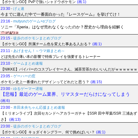
【ポケモンGO】PvPで強いシャドウポケモン
(画:1)
23:30
-
げぇ速
今までに遊んだ中で一番面白かった『レースゲーム』を挙げてけ！
23:16
-
mutyunのゲーム+αブログ
ソニー「Xperia」はなぜ売れなくなったのか？歴史から理由を紐解く
23:15
-
徒歩のポケモンまとめブログ
【ポケモンGO】所属チーム色を変えた事ある人おる？
(画:1)
23:11
-
あげません！～ウマ娘まとめ～
どぼ先生の薄い本の影響で特殊プレイを強要するトレーナー
23:10
-
ゲームまとめ速報
【NIKKE】バイパーのコスプレイヤーさん、滅茶苦茶かわいいんだがｗｗｗｗｗｗ
23:05
-
ゲーハーの窓
ポケモン史上一番優れたデザインってどれだと思う？
(画:15)
23:00
-
ゆるゲーマー遅報
【悲報】最近のゲーム業界、リマスターだらけになってしまう
(画:6)
23:00
-
本田未央ちゃん応援まとめ速報
【ミリオンライブ】次回セカンドヘアカラーガチャ【SSR 田中琴葉/SSR 三浦あず
さ】
(画:13)
23:00
-
徒歩のポケモンまとめブログ
【ポケモンGO】キョダイキングラー、何で挑めばいい？
(画:1)