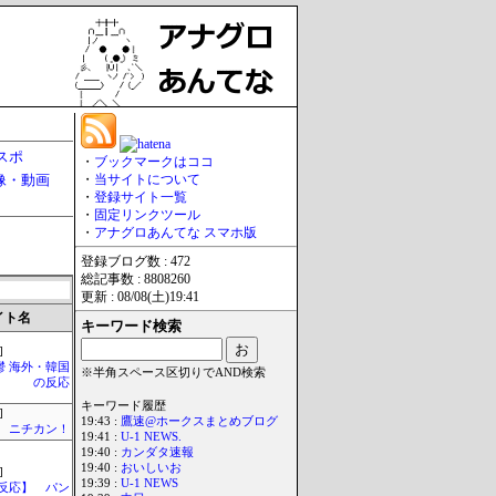
スポ
・
ブックマークはココ
像・動画
・
当サイトについて
・
登録サイト一覧
・
固定リンクツール
・
アナグロあんてな スマホ版
登録ブログ数 : 472
総記事数 : 8808260
更新 : 08/08(土)19:41
イト名
キーワード検索
]
鬱 海外・韓国
※半角スペース区切りでAND検索
の反応
キーワード履歴
]
19:43 :
鷹速@ホークスまとめブログ
ニチカン！
19:41 :
U-1 NEWS.
19:40 :
カンダタ速報
19:40 :
おいしいお
]
19:39 :
U-1 NEWS
反応】 パン