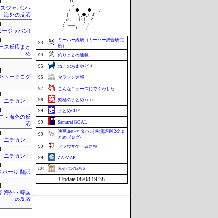
]
スジャパン -
90
はーとログ
海外の反応
90
セクシーテレビジョン
]
ニージャパン!
92
まぐろとにぼし
]
ミーハー総研（ミーハー総合研究
93
所）
ース反応まと
め
94
釣りまとめ速報
95
ねこのあまやどり
]
外トークログ
95
マラソン速報
97
こんなニュースにでくわした
]
98
究極のまとめ.com
ニチカン！
]
99
まとめCUP
 - 海外の反
99
Samurai GOAL
応
映画.net -ネタバレ|感想|評判 2chま
]
99
とめブログ-
ニチカン！
99
ブラウザゲーム速報
]
ニチカン！
99
ZAPZAP!
]
104
みそパンNEWS
ドボール 翻訳
Update 08/08 19:38
]
鬱 海外・韓国
の反応