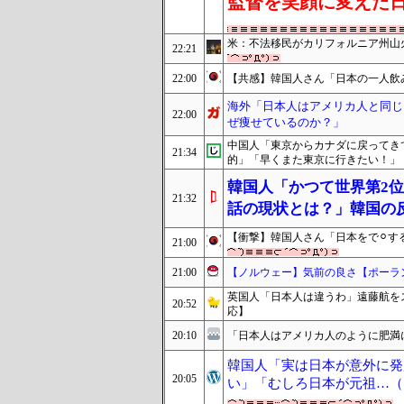
監督を笑顔に変えた
米：不法移民がカリフォルニア州山
22:21
22:00
【共感】韓国人さん「日本の一人飲
海外「日本人はアメリカ人と同じ
22:00
ぜ痩せているのか？」
中国人「東京からカナダに戻ってき
21:34
的」「早くまた東京に行きたい！」
韓国人「かつて世界第2
21:32
話の現状とは？」韓国の
【衝撃】韓国人さん「日本をで⚪︎
21:00
21:00
【ノルウェー】気前の良さ【ポーラ
英国人「日本人は違うわ」遠藤航を
20:52
応】
20:10
「日本人はアメリカ人のように肥満
韓国人「実は日本が意外に発
20:05
い」「むしろ日本が元祖…（ﾌ