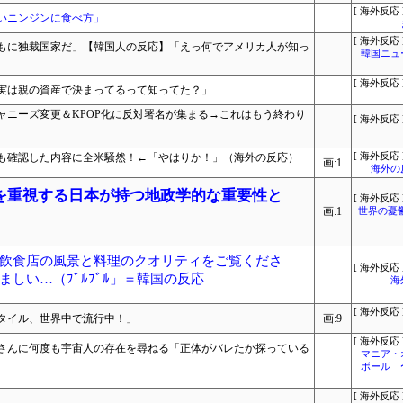
[ 海外反応 
いニンジンに食べ方」
[ 海外反応 
もに独裁国家だ」【韓国人の反応】「えっ何でアメリカ人が知っ
韓国ニュ
[ 海外反応 
実は親の資産で決まってるって知ってた？」
ャニーズ変更＆KPOP化に反対署名が集まる→これはもう終わり
[ 海外反応 
も確認した内容に全米騒然！←「やはりか！」（海外の反応）
[ 海外反応 
画:1
海外の
を重視する日本が持つ地政学的な重要性と
[ 海外反応 
画:1
世界の憂
飲食店の風景と料理のクオリティをご覧くださ
[ 海外反応 
しい…（ﾌﾞﾙﾌﾞﾙ」＝韓国の反応
海
[ 海外反応 
タイル、世界中で流行中！」
画:9
[ 海外反応 
さんに何度も宇宙人の存在を尋ねる「正体がバレたか探っている
マニア・
ボール 
[ 海外反応 