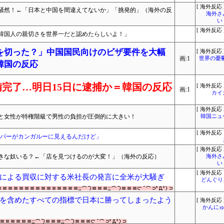
[ 海外反応 
騒然！←「日本と中国を間違えてないか」「挑発的」（海外の反
海外さ
い
[ 海外反応 
韓国人の親切さを世界一だと認めたらしいよ！」
を切った？」中国国民向けのビザ要件を大幅
[ 海外反応 
画:1
世界の憂
韓国の反応
完了…明日15日に逮捕か＝韓国の反応
[ 海外反応 
画:1
カイ
[ 海外反応 
と女性が特権階級で男性の負担が圧倒的に大きい！
韓国ニュ
[ 海外反応 
ーパーがカンガルーに見えるんだけど」
[ 海外反応 
きな奴いる？←「店を見つけるのが大変！」（海外の反応）
海外さ
い
[ 海外反応 
による買収に対する米社長の発言に全米が大騒ぎ
どんぐりこ
Pを含めたすべての指標で日本に勝ってしまったよう
[ 海外反応 
かんにゅ