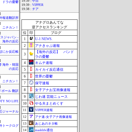
19:39 :
中日
ドラの憂鬱
19:39 :
VIPPER
19:38 :
チア
]
外報道翻訳所
アナグロあんてな
]
逆アクセスランキング
ニチカン！
位
印
ブログ
]
スジャパン -
1
U-1 NEWS.
海外の反応
2
アナきゃぷ速報
]
【海外の反応】 パンド
ぽにか反応帳
3
ラの憂鬱
]
4
キムチ速報
鬱 海外・韓国
の反応
5
カイカイ反応通信
6
世界の憂鬱
]
ニチカン！
7
保守速報
]
8
女子アナお宝画像速報
ドボール 翻訳
9
じわ速 芸能ニュース
]
TY NO LIFE
10
やる夫まとめくす
]
11
VIPPER速報
応ジャーナル
12
アナ速‐女子アナ画像速報
]
13
あじあのネタ帳
外トークログ
14
mashlife通信