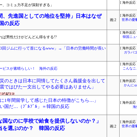
[ 海外反応 
ー、コミュ力不足が深刻すぎる」
年間、先進国としての地位を堅持」日本はなぜ
[ 海外反応 
画:2
世界の憂
国の反応
[ 海外反応 
ば男性だけがどんどん得をする!?
韓国ニュ
33回ジムに行って首になるwww」→「日本の労働時間が長い
[ 海外反応 
ガラパゴ
[ 海外反応 
ービスが素晴らしい！ 海外の反応
こんなニ
災のときは日本に同情してたくさん義援金を出して
[ 海外反応 
かんにゅ
震ではびた一文出してやる必要はありません」
に1年間留学して感じた日本の特徴がこちら…」
[ 海外反応 
国だ…（ﾌﾞﾙﾌﾞﾙ」＝韓国の反応
海
な国なのに学校で給食を提供しないのか？」
[ 海外反応 
画:2
世界の憂
当を選ぶのか？ 韓国の反応