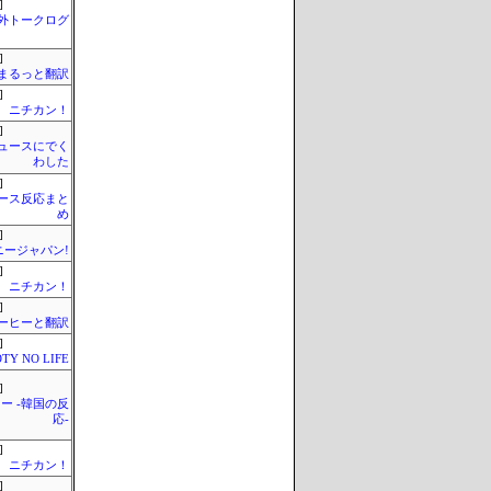
]
外トークログ
]
まるっと翻訳
]
ニチカン！
]
ュースにでく
わした
]
ース反応まと
め
]
ニージャパン!
]
ニチカン！
]
ーヒーと翻訳
]
TY NO LIFE
]
ー -韓国の反
応-
]
ニチカン！
]