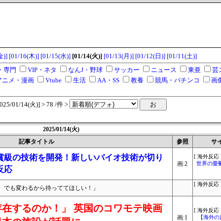
金)]
[01/16(木)]
[01/15(水)]
[01/14(火)]
[01/13(月)]
[01/12(日)]
[01/11(土)]
・専門
VIP・ネタ
なんJ・野球
サッカー
ニュース
東亜
芸
アニメ・漫画
Vtube
生活
AA・SS
教養
競馬・パチンコ
画
/01/14(火)] > 78 /件 >
2025/01/14(火)
記事タイトル
参照
サ
賞級の技術を開発！新しいバイオ技術が切り
[ 海外反応 
画:2
世界の憂
反応
[ 海外反応 
、でも変わるから待っててほしい！」
在するのか！」 英国のコワモテ映画
[ 海外反応 
画:1
【海外の