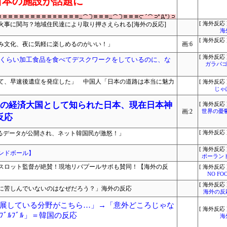
日本の施設が話題に
火事に関与？地域住民達により取り押さえられる[海外の反応]
[ 海外反応 
海
[ 海外反応 
み文化、夜に気軽に楽しめるのがいい！」
画:6
[ 海外反応 
くらい加工食品を食べてデスクワークをしているのに、な
ガラパゴ
て、早速後遺症を発症した」 中国人「日本の道路は本当に魅力
[ 海外反応 
じゃ
位の経済大国として知られた日本、現在日本神
[ 海外反応 
画:2
世界の憂
反応
するデータが公開され、ネット韓国民が激怒！」
[ 海外反応 
[ 海外反応 
ンドボール】
ポーラン
スロット監督が絶賛！現地リバプールサポも賛同！【海外の反
[ 海外反応 
NO FOO
[ 海外反応 
に苦しんでいないのはなぜだろう？」海外の反応
海外の反
展している分野がこちら…」→「意外どころじゃな
[ 海外反応 
ﾞﾙﾌﾞﾙ」＝韓国の反応
海