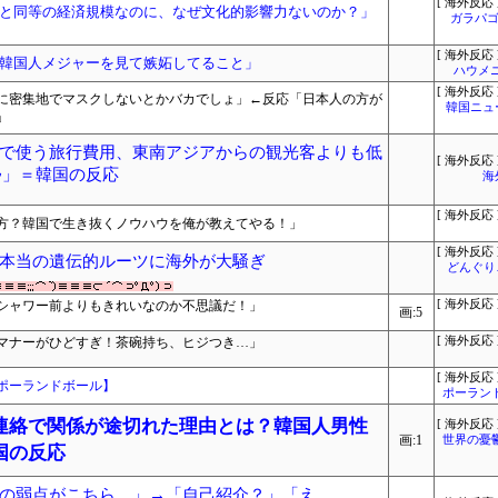
[ 海外反応 
と同等の経済規模なのに、なぜ文化的影響力ないのか？」
ガラパゴ
[ 海外反応 
韓国人メジャーを見て嫉妬してること」
ハウメ
[ 海外反応 
に密集地でマスクしないとかバカでしょ」←反応「日本人の方が
韓国ニュ
」
で使う旅行費用、東南アジアからの観光客よりも低
[ 海外反応 
ﾞﾙ」＝韓国の反応
海
[ 海外反応 
方？韓国で生き抜くノウハウを俺が教えてやる！」
[ 海外反応 
本当の遺伝的ルーツに海外が大騒ぎ
どんぐりこ
シャワー前よりもきれいなのか不思議だ！」
[ 海外反応 
画:5
マナーがひどすぎ！茶碗持ち、ヒジつき…」
[ 海外反応 
[ 海外反応 
ポーランドボール】
ポーラン
連絡で関係が途切れた理由とは？韓国人男性
[ 海外反応 
画:1
世界の憂
国の反応
の弱点がこちら…」→「自己紹介？」「え