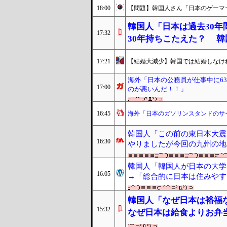
18:00
【問題】韓国人さん「日本のゲーマ
韓国人「日本は過去30
17:32
30年持ちこたえた？ 韓
17:21
【結婚大減少】韓国では結婚しなけれ
海外「日本の公務員が仕事中に6
17:00
のが悪いんだ！！」
16:45
海外「日本のガソリンスタンドのサ
韓国人「この前の東日本大震
16:30
やりましたが今回の九州の地
韓国人「韓国人が日本の大学
16:05
→「総合的に日本は住みやすい
韓国人「なぜ日本は裕福
15:32
なぜ日本は給食よりお弁