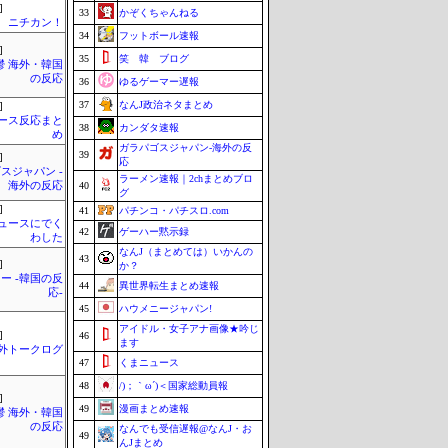
]
33
かぞくちゃんねる
ニチカン！
34
フットボール速報
]
35
笑 韓 ブログ
鬱 海外・韓国
の反応
36
ゆるゲーマー遅報
37
なんJ政治ネタまとめ
]
ース反応まと
38
カンダタ速報
め
ガラパゴスジャパン-海外の反
39
]
応
スジャパン -
ラーメン速報｜2chまとめブロ
海外の反応
40
グ
]
41
パチンコ・パチスロ.com
ュースにでく
42
ゲーハー黙示録
わした
なんJ（まとめては）いかんの
43
]
か？
ー -韓国の反
44
異世界転生まとめ速報
応-
45
ハウメニージャパン!
アイドル・女子アナ画像★吟じ
]
46
ます
外トークログ
47
くまニュース
48
/)；｀ω´)＜国家総動員報
]
49
漫画まとめ速報
鬱 海外・韓国
の反応
なんでも受信遅報@なんJ・お
49
んJまとめ