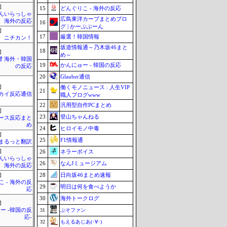
]
15
どんぐりこ - 海外の反応
んいらっしゃ
広島東洋カープまとめブロ
 海外の反応
16
グ | かーぷぶーん
]
17
厳選！韓国情報
ニチカン！
坂道情報通～乃木坂46まと
18
]
め～
鬱 海外・韓国
19
かんにゅー - 韓国の反応
の反応
20
Glauber通信
]
働くモノニュース : 人生VIP
21
カイ反応通信
職人ブログwww
22
汎用型自作PCまとめ
]
23
登山ちゃんねる
ース反応まと
め
24
ヒロイモノ中毒
]
25
F1情報通
まるっと翻訳
]
26
ネラーボイス
んいらっしゃ
26
なんJミュージアム
 海外の反応
28
日向坂46まとめ速報
]
 - 海外の反
29
明日は何を食べようか
応
30
海外トークログ
]
ー -韓国の反
31
ぷそファン
応-
32
もえるあじあ(･∀･)