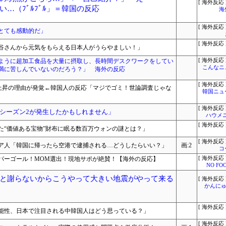
[ 海外反応 
…（ﾌﾞﾙﾌﾞﾙ」＝韓国の反応
海
[ 海外反応 
とても感動的だ」
[ 海外反応 
谷さんから元気をもらえる日本人がうらやましい！」
ように超加工食品を大量に摂取し、長時間デスクワークをしてい
[ 海外反応 
こんなニ
満に苦しんでいないのだろう？」 海外の反応
[ 海外反応 
率上昇の理由が発覚←韓国人の反応「マジでゴミ！世論調査じゃな
韓国ニュ
[ 海外反応 
シーズン2が発生したかもしれません」
ハウメ
[ 海外反応 
た“価値ある宝物”財布に眠る数百万ウォンの謎とは？」
[ 海外反応 
ア人「韓国に帰ったら空港で逮捕される…どうしたらいい？」
画:2
コ
パーゴール！MOM選出！現地サポが絶賛！【海外の反応】
[ 海外反応 
NO FOO
と謝らないからこうやって大きい地震がやって来る
[ 海外反応 
かんにゅ
[ 海外反応 
能性、日本で注目される中韓国人はどう思っている？」
[ 海外反応 