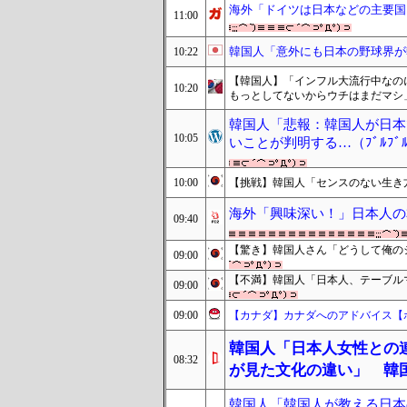
海外「ドイツは日本などの主要国
11:00
韓国人「意外にも日本の野球界が
10:22
【韓国人】「インフル大流行中なの
10:20
もっとしてないからウチはまだマシ
韓国人「悲報：韓国人が日本
10:05
いことが判明する…（ﾌﾞﾙﾌ
10:00
【挑戦】韓国人「センスのない生き
海外「興味深い！」日本人の
09:40
【驚き】韓国人さん「どうして俺の
09:00
【不満】韓国人「日本人、テーブル
09:00
09:00
【カナダ】カナダへのアドバイス【
韓国人「日本人女性との
08:32
が見た文化の違い」 韓
韓国人「韓国人が教える日本