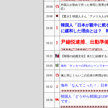
外国人が初めて作った寿司に世界が
20:04
応）
20:00
【驚き】韓国人さん「アメリカ人が
韓国人「日本が親中に舵
19:30
に緩和した理由とは？ 
尹錫悦逮捕、出動準備
19:22
19:21
【韓国の結婚文化】未だに結婚する
19:05
海外「サッカーのPKのシーンでキ
19:01
俺と同じくらいこの日本の料理が好
海外「なんてこった！」日本
18:32
韓国人「どうやら韓国はGD
18:30
です」