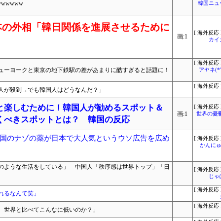
wwwww
韓国ニュ
本の外相「韓日関係を進展させるために
[ 海外反応 
画:1
カイ
[ 海外反応 
ューヨークと東京の地下鉄駅の差があまりに酷すぎると話題に！
アヤネ(*
[ 海外反応 
人が殺到→でも韓国人はどうなんだ？」
と楽しむために！韓国人が勧めるスポット＆
[ 海外反応 
画:1
世界の憂
くべきスポットとは？ 韓国の反応
国のナゾの薬が日本で大人気というウソ広告を広め
[ 海外反応 
かんにゅ
のような生活をしている」 中国人「秩序感は世界トップ」「日
[ 海外反応 
じゃ
[ 海外反応 
れるなんて笑」
[ 海外反応 
、世界と比べてこんなに低いのか？」