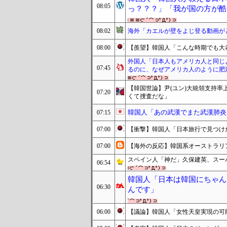
08:05
っ？？？」「我が国の方が酷い
08:02
海外「カエルが壁をよじ登る動画が
08:00
【羨望】韓国人「こんな時期でも大
外国人「日本人もアメリカ人と同じ
07:45
るのに、なぜアメリカ人のように肥
【韓国世論】尹(ユン)大統領支持
07:20
くて捜査だな」
韓国人「あの武漢でまた武漢肺炎
07:15
07:00
【衝撃】韓国人「日本旅行で見つけ
07:00
【海外の反応】韓国系オーストラリ
スペイン人「神だ」久保建英、スー
06:54
韓国人「日本は韓国にちゃん
06:30
んです」
06:00
【議論】韓国人「女性天皇実現の可