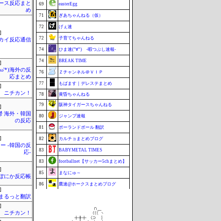
ース反応まと
69
easterEgg
め
71
ぎあちゃんねる（仮）
72
げぇ速
]
72
子育てちゃんねる
カイ反応通信
74
ひま速(°∀°) -暇つぶし速報-
74
BREAK TIME
]
'ω'*)海外の反
76
Ｚチャンネル＠ＶＩＰ
応まとめ
77
もばます｜デレステまとめ
]
ニチカン！
78
黄昏ちゃんねる
79
阪神タイガースちゃんねる
]
鬱 海外・韓国
80
ジャンプ速報
の反応
81
ポーランドボール 翻訳
]
82
カルチョまとめブログ
ー -韓国の反
83
BABYMETAL TIMES
応-
83
footballnet【サッカー5chまとめ】
]
85
まなにゅ～
ぽにか反応帳
86
鷹速@ホークスまとめブログ
]
87
もきゅ速(*´ω`*)人(´･ェ･｀)
まるっと翻訳
]
87
チゲ速
ニチカン！
89
VTuberNews