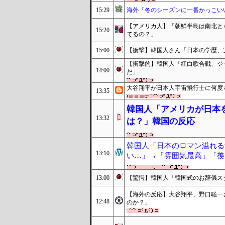
15:29
海外「冬のシーズンに一番かっこい
【アメリカ人】「朝鮮半島は南北と
15:20
てるの？」
15:00
【衝撃】韓国人さん「日本の学歴、
【衝撃的】韓国人「紅白歌合戦、ジ
14:00
だ」
大谷翔平が日本人宇宙飛行士に何度
13:35
韓国人「アメリカが日本
13:32
は？」韓国の反応
韓国人「日本のロマン溢れる
13:10
い…」→「雰囲気最高」「羨ま
13:00
【驚愕】韓国人「韓国式のお辞儀ス
【海外の反応】大谷翔平、野口聡一
12:48
のか？」