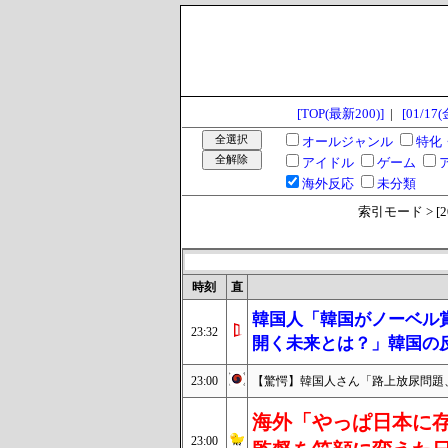
[TOP(最新200)]
|
[01/17(
オールジャンル
特化
アイドル
ゲーム
海外反応
未分類
索引モード > [2025
時刻
直
韓国人「韓国がノーベル
23:32
開く未来とは？」韓国の
23:00
【驚愕】韓国人さん「路上放尿問題
海外「やっぱ日本に存
23:00