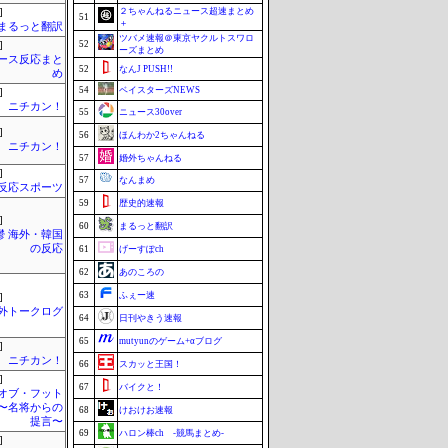
２ちゃんねるニュース超速まとめ
]
51
＋
まるっと翻訳
ツバメ速報＠東京ヤクルトスワロ
52
]
ーズまとめ
ース反応まと
52
なんJ PUSH!!
め
54
ベイスターズNEWS
]
ニチカン！
55
ニュース30over
]
56
ほんわか2ちゃんねる
ニチカン！
57
婚外ちゃんねる
]
57
なんまめ
反応スポーツ
59
歴史的速報
]
60
まるっと翻訳
鬱 海外・韓国
の反応
61
げーすぽch
62
あのころの
63
ふぇー速
]
外トークログ
64
日刊やきう速報
65
mutyunのゲーム+αブログ
]
ニチカン！
66
スカッと王国！
]
67
バイクと！
オブ・フット
〜名将からの
68
けおけお速報
提言〜
69
ハロン棒ch -競馬まとめ-
]