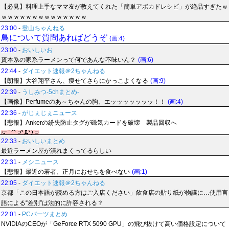
【必見】料理上手なママ友が教えてくれた「簡単アボカドレシピ」が絶品すぎたｗ
ｗｗｗｗｗｗｗｗｗｗｗｗｗｗ
23:00
-
登山ちゃんねる
鳥について質問あればどうぞ
(画:4)
23:00
-
おいしいお
資本系の家系ラーメンって何であんな不味いん？
(画:6)
22:44
-
ダイエット速報＠2ちゃんねる
【朗報】大谷翔平さん、痩せてさらにかっこよくなる
(画:9)
22:39
-
うしみつ-5chまとめ-
【画像】Perfumeのあ～ちゃんの胸、エッッッッッッッ！！
(画:4)
22:36
-
がじぇじぇニュース
【悲報】Ankerの紛失防止タグが磁気カードを破壊 製品回収へ
22:33
-
おいしいまとめ
最近ラーメン屋が潰れまくってるらしい
22:31
-
メシニュース
【悲報】最近の若者、正月におせちを食べない
(画:1)
22:05
-
ダイエット速報＠2ちゃんねる
京都「この日本語が読める方はご入店ください」飲食店の貼り紙が物議に…使用言
語による“差別”は法的に許容される？
22:01
-
PCパーツまとめ
NVIDIAのCEOが「GeForce RTX 5090 GPU」の飛び抜けて高い価格設定について