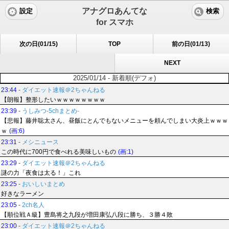
アナグロあんてな
設定
検索
for スマホ
次の日(01/15)
TOP
前の日(01/13)
NEXT
2025/01/14 - 新着順(デフォ)
23:44
-
ダイエット速報＠2ちゃんねる
【朗報】整形したいｗｗｗｗｗｗｗｗ
23:39
-
うしみつ-5chまとめ-
【悲報】藤井聡太さん、昼飯にとんでもないメニューを頼んでしまい大炎上ｗｗｗ
ｗ
(画:6)
23:31
-
メシニュース
この時代に700円で食べれる美味しいもの
(画:1)
23:29
-
ダイエット速報＠2ちゃんねる
謎の力「夜食は太る！」これ
23:25
-
おいしいまとめ
好きなラーメン
23:05
-
2ch名人
【順位戦Ａ級】豊島将之九段が増田康弘八段に勝ち、３勝４敗
23:00
-
ダイエット速報＠2ちゃんねる