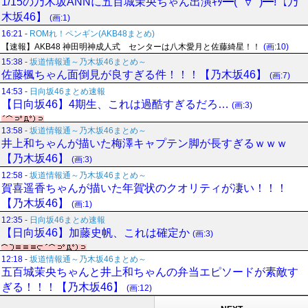
1/15の乃木坂ANNに五百城茉央ちゃん出演ｷﾀ━(ﾟ∀ﾟ)━!【乃
木坂46】
(画:1)
16:21
-
ROMれ！ペンギン(AKB48まとめ)
【速報】AKB48 神田明神成人式 センターは八木愛月と佐藤綺星！！
(画:10)
15:38
-
坂道情報通～乃木坂46まとめ～
佐藤楓ちゃん面倒見が良すぎる件！！！【乃木坂46】
(画:7)
14:53
-
日向坂46まとめ速報
【日向坂46】4期生、これは過酷すぎるだろ…
(画:3)
13:58
-
坂道情報通～乃木坂46まとめ～
井上和ちゃんが描いた梅澤キャプテン脚が長すぎるｗｗｗ
【乃木坂46】
(画:3)
12:58
-
坂道情報通～乃木坂46まとめ～
賀喜遥香ちゃんが描いた年賀状のクオリティが凄い！！！
【乃木坂46】
(画:1)
12:35
-
日向坂46まとめ速報
【日向坂46】加藤史帆、これは確定か
(画:3)
12:18
-
坂道情報通～乃木坂46まとめ～
五百城茉央ちゃんと井上和ちゃんの弁当エピソードが素敵す
ぎる！！！【乃木坂46】
(画:12)