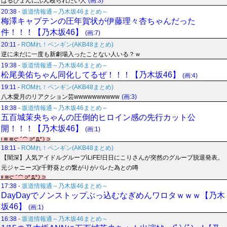
はるぴょんにぶん殴られたい人
(画:3)
20:38
-
坂道情報通～乃木坂46まとめ～
梅澤キャプテンの圧年賀状が伊藤理々杏ちゃんだった
件！！！【乃木坂46】
(画:7)
20:11
-
ROMれ！ペンギン(AKB48まとめ)
逆に未だに一度も新劇場入ったことない人いる？ｗ
19:38
-
坂道情報通～乃木坂46まとめ～
松尾美佑ちゃん同化してるぜ！！！【乃木坂46】
(画:4)
19:11
-
ROMれ！ペンギン(AKB48まとめ)
八木愛月のリアクション芸wwwwwwwwww
(画:3)
18:38
-
坂道情報通～乃木坂46まとめ～
五百城茉央ちゃんの圧倒的ヒロイン感の先行カット公
開！！！【乃木坂46】
(画:1)
18:11
-
ROMれ！ペンギン(AKB48まとめ)
【闇深】人気アイドルグループiLiFE!日日にこりさんが突然のグループ脱退発表。
元ジャニーズjr千野葵との繋がりがバレた為との噂
17:38
-
坂道情報通～乃木坂46まとめ～
DayDayでノンストップぶっ込むなぎめんワロタｗｗｗ【乃木
坂46】
(画:1)
16:38
-
坂道情報通～乃木坂46まとめ～