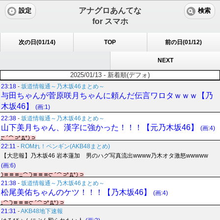
アナグロあんてな
設定
検索
for スマホ
次の日(01/14)
TOP
前の日(01/12)
NEXT
2025/01/13 - 新着順(デフォ)
23:18
-
坂道情報通～乃木坂46まとめ～
与田ちゃんが菅原咲月ちゃんに頼んだ伝言ワロタｗｗｗ【乃
木坂46】
(画:1)
22:38
-
坂道情報通～乃木坂46まとめ～
山下美月ちゃん、漢字に強かった！！！【元乃木坂46】
(画:4)
22:11
-
ROMれ！ペンギン(AKB48まとめ)
【大悲報】乃木坂46 岩本蓮加 男のハグ写真流出wwww乃木オタ激怒wwwww
(画:6)
21:38
-
坂道情報通～乃木坂46まとめ～
松尾美佑ちゃんのケツ！！！【乃木坂46】
(画:4)
21:31
-
AKB48地下速報