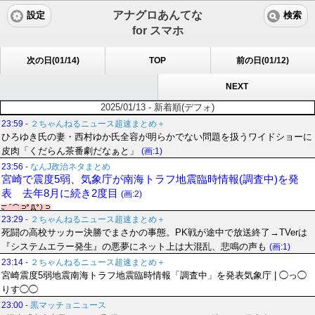
アナグロあんてな
設定
検索
for スマホ
次の日(01/14)
TOP
前の日(01/12)
NEXT
2025/01/13 - 新着順(デフォ)
23:59
-
２ちゃんねるニュース超速まとめ＋
ひろゆき氏の妻・西村ゆか氏全容が明らかでない問題を扱うワイドショーに
皮肉「くだらん茶番劇だなぁと」
(画:1)
23:56
-
なんJ政治ネタまとめ
宮崎で震度5弱、気象庁が南海トラフ地震臨時情報(調査中)を発
表 去年8月に続き2度目
(画:2)
23:29
-
２ちゃんねるニュース超速まとめ＋
死闘の高校サッカー決勝でまさかの事態。PK戦が途中で放送終了→TVerは
『システムエラー発生』の悪夢にネット上は大混乱、悲鳴の声も
(画:1)
23:14
-
２ちゃんねるニュース超速まとめ＋
宮崎震度5弱地震南海トラフ地震臨時情報「調査中」を発表気象庁 | ◯っ◯
りす◯◯
23:00
-
黒マッチョニュース