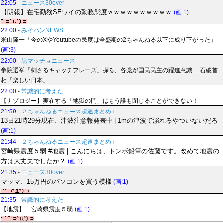
22:05
-
ニュース30over
【朗報】在宅勤務SEワイの勤務態度ｗｗｗｗｗｗｗｗｗｗ
(画:1)
22:00
-
みそパンNEWS
米山隆一「今のXやYoutubeの民度は全盛期の2ちゃんねる以下に成り下がった」
(画:3)
22:00
-
黒マッチョニュース
参院選挙「刺さるキャッチフレーズ」探る、各党が国民民主の躍進意識… 石破首
相「楽しい日本」
22:00
-
常識的に考えた
【ナゾロジー】実在する「地獄の門」はもう誰も閉じることができない！
21:59
-
２ちゃんねるニュース超速まとめ＋
13日21時29分現在、津波注意報発表中 | 1mの津波で溺れるやついないだろ
(画:1)
21:44
-
２ちゃんねるニュース超速まとめ＋
宮崎県震度５弱 #地震 | こんにちは、トンボ鉛筆の佐藤です。改めて地震の
方は大丈夫でしたか？
(画:1)
21:35
-
ニュース30over
マッマ、15万円のパソコンを買う模様
(画:1)
21:35
-
常識的に考えた
【地震】 宮崎県震度５弱
(画:1)