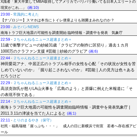
X識者「東大卒業してMBA取得してアメリカでバリバリ働いてる日本人エリートの
現実がこれ…」
(画:10)
23:00
-
常識的に考えた
【ナゾロジー】スマホは本当にトイレ便座よりも雑菌まみれなのか？
23:00
-
みそパンNEWS
南海トラフ巨大地震の可能性を調査開始 臨時情報・調査中を発表 気象庁
22:59
-
２ちゃんねるニュース超速まとめ＋
11歳で衝撃デビューの紗綾31歳「クラビアの制作に区切り」過去１カ月
1000万のクラファン支援 #芸能 | 紗綾のグラビア
(画:6)
22:44
-
２ちゃんねるニュース超速まとめ＋
神田愛花アナ、中居正広のトラブル相手の女性を心配「その状況が女性を苦
しめていないのか」「掘り起こされないのか」 #芸能 | 人の見方は色々ある
だろうけど
22:29
-
２ちゃんねるニュース超速まとめ＋
高須克弥氏が怒りLA山火事を「広島のよう」と原爆に例えた米報道に「そ
の表現不快である」
22:14
-
２ちゃんねるニュース超速まとめ＋
南海トラフ巨大地震の可能性を調査開始臨時情報・調査中を発表気象庁 |
2011.3.11の津波を当てた人によると
(画:1)
22:11
-
とりのまるやき（保守）
社民・福島瑞穂「崖っぷち・・・」 成人の日に新横浜で街宣 若者へ存在感アピ
ール