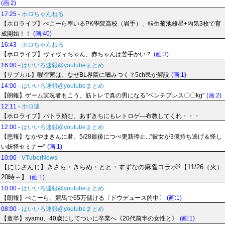
(画:2)
17:25
-
ホロちゃんねる
【ホロライブ】ぺこーら率いるPK學院高校（岩手）、転生菊池雄星+内気3枚で育
成開始！！
(画:40)
16:43
-
ホロちゃんねる
【ホロライブ】ヴィヴィちゃん、赤ちゃんは苦手かい？
(画:3)
16:00
-
はいいろ速報@youtubeまとめ
【サブカル】暇空茜は、なぜBL界隈に嚙みつく？5ch民が解説
(画:1)
14:00
-
はいいろ速報@youtubeまとめ
【朗報】ゲーム実況者もこう、筋トレで真の男になる”ベンチプレス〇〇kg"
(画:2)
12:11
-
ホロ速
【ホロライブ】パトラ頼む、あずきちにもレトロゲ―布教してくれ・・・
12:00
-
はいいろ速報@youtubeまとめ
【悲報】なかやまきんに君、5/28最後につべ更新停止...”彼女が3億持ち逃げ＆怪し
い妖怪セミナー”
(画:1)
10:00
-
VTuberNews
【にじさんじ】きさら・きらめ・とと・すずなの麻雀コラボ⁉【11/26（火）
20時～】
(画:1)
10:00
-
はいいろ速報@youtubeまとめ
【朗報】ぺこーら、競馬で65万儲ける〔ドウデュース的中〕
(画:1)
08:00
-
はいいろ速報@youtubeまとめ
【童卒】syamu、40歳にしてついに卒業へ《20代前半の女性と》
(画:1)