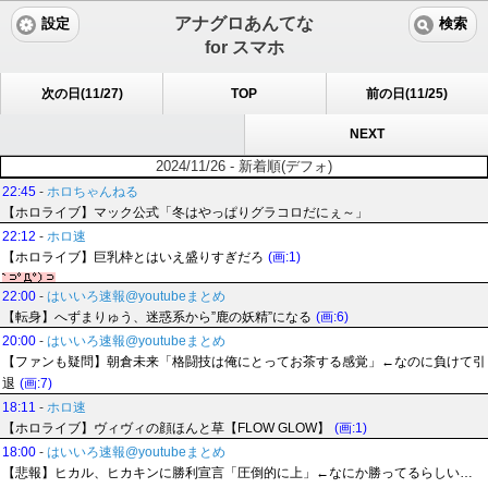
アナグロあんてな
設定
検索
for スマホ
次の日(11/27)
TOP
前の日(11/25)
NEXT
2024/11/26 - 新着順(デフォ)
22:45
-
ホロちゃんねる
【ホロライブ】マック公式「冬はやっぱりグラコロだにぇ～」
22:12
-
ホロ速
【ホロライブ】巨乳枠とはいえ盛りすぎだろ
(画:1)
22:00
-
はいいろ速報@youtubeまとめ
【転身】へずまりゅう、迷惑系から”鹿の妖精”になる
(画:6)
20:00
-
はいいろ速報@youtubeまとめ
【ファンも疑問】朝倉未来「格闘技は俺にとってお茶する感覚」←なのに負けて引
退
(画:7)
18:11
-
ホロ速
【ホロライブ】ヴィヴィの顔ほんと草【FLOW GLOW】
(画:1)
18:00
-
はいいろ速報@youtubeまとめ
【悲報】ヒカル、ヒカキンに勝利宣言「圧倒的に上」←なにか勝ってるらしい…