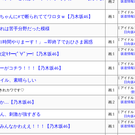
画:2
坂道情報
[ アイドル 
ちゃんに#で断られててワロタｗ【乃木坂46】
画:1
坂道情報
これは苦手分野だった模様
[ アイドル 
日向坂
[ アイドル 
と1時間やりまーす！」→即終了でおひさま困惑
画:1
日向坂
[ アイドル 
定ｷﾀ━(ﾟ∀ﾟ)━!【乃木坂46】
画:1
坂道情報
[ アイドル 
ーがコチラ！！！【乃木坂46】
画:1
坂道情報
[ アイドル 
タイル、素晴らしい
日向坂
[ アイドル 
きれカワです♡
画:1
僕
[ アイドル 
か…【乃木坂46】
画:2
坂道情報
[ アイドル 
ゃん、刺激が強すぎる
画:1
日向坂
[ アイドル 
みんなかわええ！！！【乃木坂46】
画:1
坂道情報