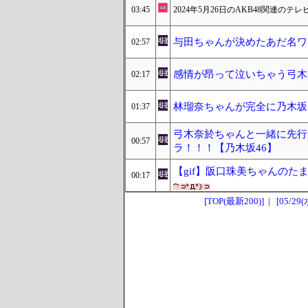
03:45
2024年5月26日のAKB48関連のテレ
与田ちゃんが決めたあだ名ワ
02:57
感情が昂って泣いちゃう弓木
02:17
林瑠奈ちゃんが完全に乃木坂
01:37
弓木奈於ちゃんと一緒に先行
00:57
ラ！！！【乃木坂46】
【gif】阪口珠美ちゃんのた
00:17
[TOP(最新200)]
|
[05/29(