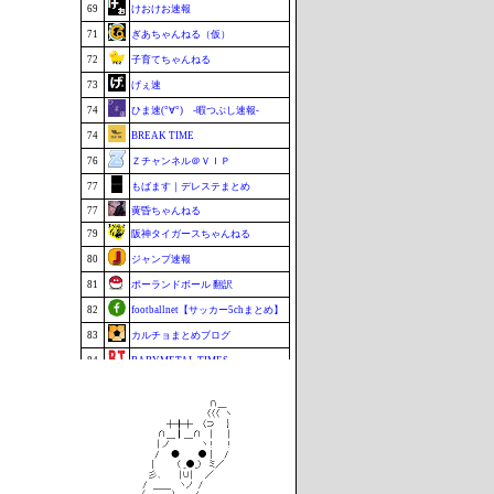
69
けおけお速報
71
ぎあちゃんねる（仮）
72
子育てちゃんねる
73
げぇ速
74
ひま速(°∀°) -暇つぶし速報-
74
BREAK TIME
76
Ｚチャンネル＠ＶＩＰ
77
もばます｜デレステまとめ
77
黄昏ちゃんねる
79
阪神タイガースちゃんねる
80
ジャンプ速報
81
ポーランドボール 翻訳
82
footballnet【サッカー5chまとめ】
83
カルチョまとめブログ
84
BABYMETAL TIMES
85
鷹速@ホークスまとめブログ
85
まなにゅ～
87
もきゅ速(*´ω`*)人(´･ェ･｀)
88
チゲ速
89
VTuberNews