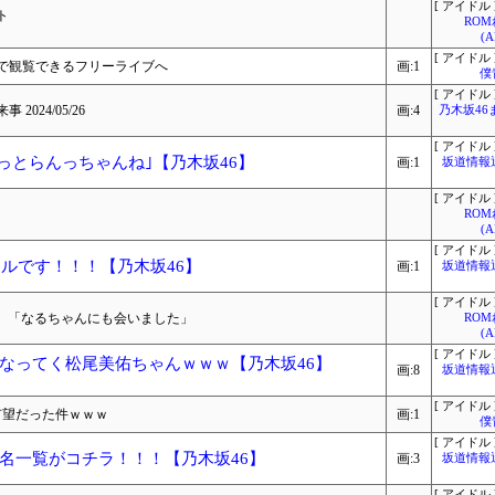
[ アイドル 
ト
RO
(
[ アイドル 
で観覧できるフリーライブへ
画:1
僕
[ アイドル 
024/05/26
画:4
乃木坂46
[ アイドル 
っとらんっちゃんね｣【乃木坂46】
画:1
坂道情報
[ アイドル 
RO
(
[ アイドル 
ールです！！！【乃木坂46】
画:1
坂道情報
[ アイドル 
た」「なるちゃんにも会いました」
RO
(
[ アイドル 
なってく松尾美佑ちゃんｗｗｗ【乃木坂46】
画:8
坂道情報
[ アイドル 
有望だった件ｗｗｗ
画:1
僕
[ アイドル 
名一覧がコチラ！！！【乃木坂46】
画:3
坂道情報
[ アイドル 