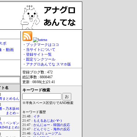
スポ
・
ブックマークはココ
像・動画
・
当サイトについて
・
登録サイト一覧
・
固定リンクツール
・
アナグロあんてな スマホ版
登録ブログ数 : 472
総記事数 : 8808467
更新 : 08/08(土)21:41
イト名
キーワード検索
]
青まとめるん
※半角スペース区切りでAND検索
]
通～乃木坂46
キーワード履歴
まとめ～
21:48 :
イチ
]
21:47 :
もえるあじあ(･∀･)
Mれ！ペンギン
21:47 :
かんにゅー - 韓国の反応
AKB48まとめ)
21:47 :
どんぐりこ - 海外の反応
21:46 :
なんJミュージアム
]