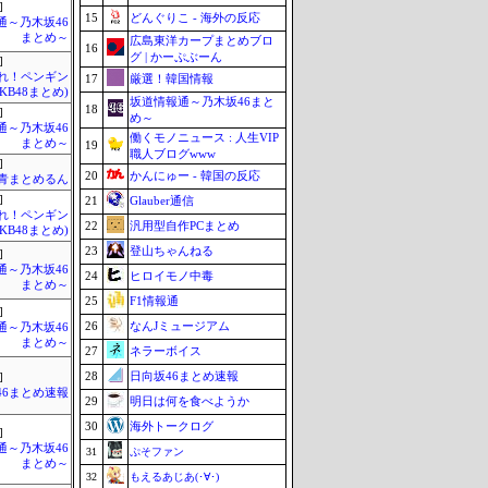
]
15
どんぐりこ - 海外の反応
通～乃木坂46
まとめ～
広島東洋カープまとめブロ
16
グ | かーぷぶーん
]
Mれ！ペンギン
17
厳選！韓国情報
AKB48まとめ)
坂道情報通～乃木坂46まと
18
]
め～
通～乃木坂46
働くモノニュース : 人生VIP
まとめ～
19
職人ブログwww
]
20
かんにゅー - 韓国の反応
青まとめるん
]
21
Glauber通信
Mれ！ペンギン
22
汎用型自作PCまとめ
AKB48まとめ)
23
登山ちゃんねる
]
通～乃木坂46
24
ヒロイモノ中毒
まとめ～
25
F1情報通
]
26
なんJミュージアム
通～乃木坂46
まとめ～
27
ネラーボイス
28
日向坂46まとめ速報
]
46まとめ速報
29
明日は何を食べようか
30
海外トークログ
]
通～乃木坂46
31
ぷそファン
まとめ～
32
もえるあじあ(･∀･)