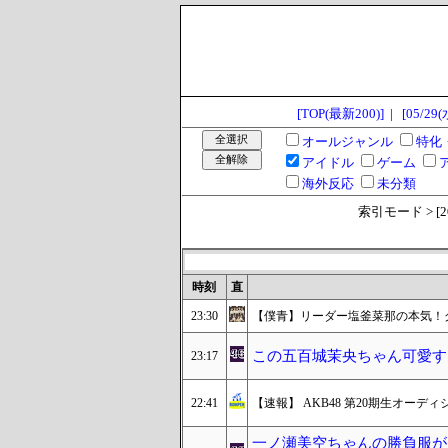
[TOP(最新200)]
|
[05/29(
オールジャンル
特化
アイドル
ゲーム
海外反応
未分類
索引モード > [2024
時刻
直
23:30
【僕青】リーダー塩釜菜那の本気！
この五百城茉央ちゃん可愛す
23:17
22:41
【速報】 AKB48 第20期生オーデ
一ノ瀬美空ちゃんの勝負服が