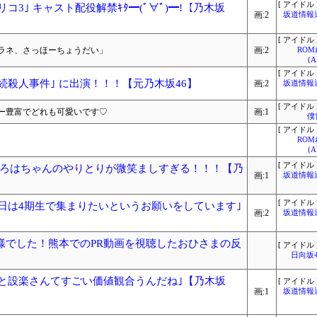
[ アイドル 
コ3｣ キャスト配役解禁ｷﾀ━(ﾟ∀ﾟ)━!【乃木坂
画:2
坂道情報
[ アイドル 
ラネ、さっほーちょうだい」
画:2
RO
(
[ アイドル 
続殺人事件｣ に出演！！！【元乃木坂46】
画:2
坂道情報
[ アイドル 
ー豊富でどれも可愛いです♡
画:1
僕
[ アイドル 
RO
(
[ アイドル 
ろはちゃんのやりとりが微笑ましすぎる！！！【乃
画:1
坂道情報
[ アイドル 
の日は4期生で集まりたいというお願いをしています｣
画:2
坂道情報
れ様でした！熊本でのPR動画を視聴したおひさまの反
[ アイドル 
日向坂
ンと設楽さんてすごい価値観合うんだね｣【乃木坂
[ アイドル 
画:1
坂道情報