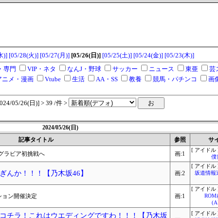
水)]
[05/28(火)]
[05/27(月)]
[05/26(日)]
[05/25(土)]
[05/24(金)]
[05/23(木)]
・専門
VIP・ネタ
なんJ・野球
サッカー
ニュース
東亜
芸
アニメ・漫画
Vtube
生活
AA・SS
教養
競馬・パチンコ
画
/05/26(日)] > 39 /件 >
2024/05/26(日)
記事タイトル
参照
サ
[ アイドル 
グラビア初挑戦へ
画:1
僕
[ アイドル 
ぎんか！！！【乃木坂46】
画:2
坂道情報
[ アイドル 
ィション開催決定
画:1
RO
(
[ アイドル 
コチラ！これはウエディングですわ！！！【乃木坂