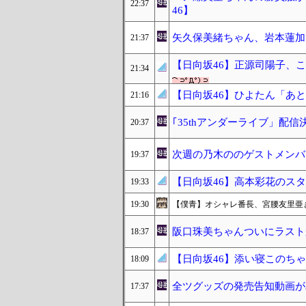
22:37
46】
矢久保美緒ちゃん、岩本蓮加
21:37
【日向坂46】正源司陽子、
21:34
【日向坂46】ひよたん「あ
21:16
｢35thアンダーライブ」配信決
20:37
次週の乃木ののゲストメンバ
19:37
【日向坂46】高本彩花のス
19:33
19:30
【僕青】オシャレ番長、宮腰友里亜
阪口珠美ちゃんついにラスト
18:37
【日向坂46】添い寝このち
18:09
全ツグッズの発売告知動画が
17:37