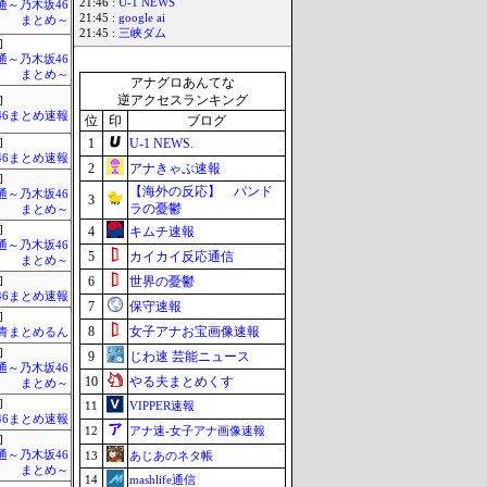
21:46 :
U-1 NEWS
通～乃木坂46
21:45 :
google ai
まとめ～
21:45 :
三峡ダム
]
通～乃木坂46
まとめ～
アナグロあんてな
逆アクセスランキング
]
46まとめ速報
位
印
ブログ
1
U-1 NEWS.
]
46まとめ速報
2
アナきゃぷ速報
]
【海外の反応】 パンド
通～乃木坂46
3
ラの憂鬱
まとめ～
]
4
キムチ速報
通～乃木坂46
5
カイカイ反応通信
まとめ～
6
世界の憂鬱
]
46まとめ速報
7
保守速報
]
8
女子アナお宝画像速報
青まとめるん
]
9
じわ速 芸能ニュース
通～乃木坂46
10
やる夫まとめくす
まとめ～
]
11
VIPPER速報
46まとめ速報
12
アナ速‐女子アナ画像速報
]
通～乃木坂46
13
あじあのネタ帳
まとめ～
14
mashlife通信