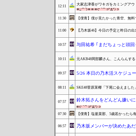
大家志津香がワキガをカミングアウ
12:11
11:30
【僕青】僕が見たかった青空、無料
11:00
【乃木坂46】今日の予定と昨日の出来事 2
与田祐希 ｢まだちょっと頭回
10:57
10:11
元AKB48岡部麟さん、こんらんする
5/26 本日の乃木活スケジュ
09:37
08:11
SKE48菅原茉椰「下尾に会えまし
鈴木拓さんをどんどん嫌いに
07:57
07:30
【僕青】塩釜菜那、5歳若かったら
乃木坂メンバーが決めたあだ
06:57