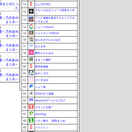
情報まとめたっ
51
なんJ PUSH!!
た
２ちゃんねるニュース超速まとめ
52
]
＋
通～乃木坂46
ツバメ速報＠東京ヤクルトスワロ
53
ーズまとめ
まとめ～
54
ニュース30over
]
通～乃木坂46
55
ベイスターズNEWS
まとめ～
56
ほんわか2ちゃんねる
]
通～乃木坂46
57
なんまめ
まとめ～
58
婚外ちゃんねる
]
59
まるっと翻訳
通～乃木坂46
まとめ～
60
歴史的速報
]
61
あのころの
通～乃木坂46
まとめ～
62
げーすぽch
63
ふぇー速
64
日刊やきう速報
65
mutyunのゲーム+αブログ
66
スカッと王国！
67
easterEgg
68
ハロン棒ch -競馬まとめ-
69
バイクと！