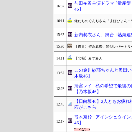
与田祐希主演ドラマ ｢量産型リ
16:37
46】
16:11
俺たちのぐんぢさん「まほぴょんイ
新内眞衣さん、舞台 ｢熱海連
15:37
15:30
【僕青】持永真奈、髪型レパートリ
14:11
【悲報】みずみん
この金川紗耶ちゃんと奥田い
13:57
木坂46】
清宮レイ ｢私の希望で最後
12:57
【乃木坂46】
【日向坂46】2人ともお疲
12:45
応がこちら
弓木奈於 ｢アインシュタイ
12:17
46】