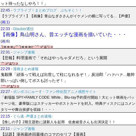
ット待ったなしやろ！！」
22:45
-
ラブライブ！まとめブログ ぷちそく！！
【ラブライブ！】【画像】青山なぎささんがイケメンの横に写ってる…【声優】
(画:1)
22:33
-
Glauber通信
【画像】鳥山明さん、昔エッチな漫画を描いていた・・・
(画:6)
22:31
-
ジャンプ速報
【悲報】料理漫画で「それはやっちゃダメだろ」という展開
22:29
-
漫画まとめ速報
鬼殺隊「頑張って戦えば出世して柱になれるぞ！」炭治郎「ハァハァ…敵幹
部いっぱい倒してボスも討ったぞ！」
22:27
-
ポンポコにゅーす - ファン特化型アニメ感想サイト
「劇場版 SPY×FAMILY CODE: White」Blu-ray予約受付開始！大ヒット映画をパッ
ケージ化、豪華版にはステッカーやポストカードを封入。特典ディスクにはコメン
タリーや舞台挨拶を収録！・・・
22:15
-
ぐら速 -声優まとめ速報-
【推しの子】2期主題歌に謎新人を起用 佐倉綾音さんも出演決定！！
22:11
-
ジャンプ速報
【話題】漫画最終回最後のコマのセリフ【漫画】