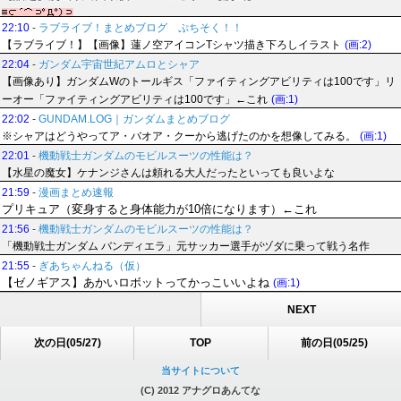
22:10
-
ラブライブ！まとめブログ ぷちそく！！
【ラブライブ！】【画像】蓮ノ空アイコンTシャツ描き下ろしイラスト
(画:2)
22:04
-
ガンダム宇宙世紀アムロとシャア
【画像あり】ガンダムWのトールギス「ファイティングアビリティは100です」リ
ーオー「ファイティングアビリティは100です」←これ
(画:1)
22:02
-
GUNDAM.LOG｜ガンダムまとめブログ
※シャアはどうやってア・バオア・クーから逃げたのかを想像してみる。
(画:1)
22:01
-
機動戦士ガンダムのモビルスーツの性能は？
【水星の魔女】ケナンジさんは頼れる大人だったといっても良いよな
21:59
-
漫画まとめ速報
プリキュア（変身すると身体能力が10倍になります）←これ
21:56
-
機動戦士ガンダムのモビルスーツの性能は？
「機動戦士ガンダム バンディエラ」元サッカー選手がヅダに乗って戦う名作
21:55
-
ぎあちゃんねる（仮）
【ゼノギアス】あかいロボットってかっこいいよね
(画:1)
NEXT
次の日(05/27)
TOP
前の日(05/25)
当サイトについて
(C) 2012 アナグロあんてな