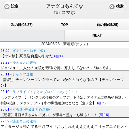
アナグロあんてな
設定
検索
for スマホ
次の日(05/27)
TOP
前の日(05/25)
NEXT
2024/05/26 - 新着順(デフォ)
23:55
-
ぎあちゃんねる（仮）
【ウマ娘】寮長勝負服のすがた
(画:1)
23:29
-
漫画まとめ速報
ジョジョ「主人公の血統が最強で特に努力してないのに強いです」
23:11
-
ジャンプ速報
【話題】チェンソーマン２部っていつから面白くなるの？【チェンソーマ
ン】
23:10
-
ラブライブ！まとめブログ ぷちそく！！
【ラブライブ！】リンクラの今後のアップデート予定。アイテム交換所や特訓3・
特訓4追加、スクステプレイ中の機能追加などなど【蓮ノ空】
(画:5)
23:01
-
ぐら速 -声優まとめ速報-
【朗報】井口裕香さんの「努力」が限界の壁をぶち破る！！！
(画:16)
22:59
-
漫画まとめ速報
アクタージュ読んでる当時ワイ「おもしれええええええこりゃアニメ化大ヒ