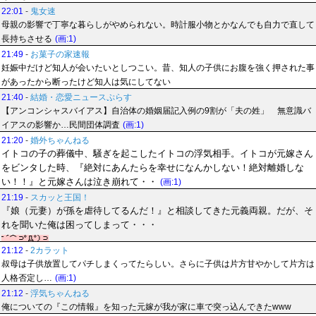
22:01
-
鬼女速
母親の影響で丁寧な暮らしがやめられない。時計服小物とかなんでも自力で直して
長持ちさせる
(画:1)
21:49
-
お菓子の家速報
妊娠中だけど知人が会いたいとしつこい。昔、知人の子供にお腹を強く押された事
があったから断ったけど知人は気にしてない
21:40
-
結婚・恋愛ニュースぷらす
【アンコンシャスバイアス】自治体の婚姻届記入例の9割が「夫の姓」 無意識バ
イアスの影響か…民間団体調査
(画:1)
21:20
-
婚外ちゃんねる
イトコの子の葬儀中、騒ぎを起こしたイトコの浮気相手。イトコが元嫁さん
をビンタした時、『絶対にあんたらを幸せになんかしない！絶対離婚しな
い！！』と元嫁さんは泣き崩れて・・
(画:1)
21:19
-
スカッと王国！
『娘（元妻）が孫を虐待してるんだ！』と相談してきた元義両親。だが、そ
れを聞いた俺は困ってしまって・・・
21:12
-
2カラット
叔母は子供放置してパチしまくってたらしい。さらに子供は片方甘やかして片方は
人格否定し…
(画:1)
21:12
-
浮気ちゃんねる
俺についての『この情報』を知った元嫁が我が家に車で突っ込んできたwww