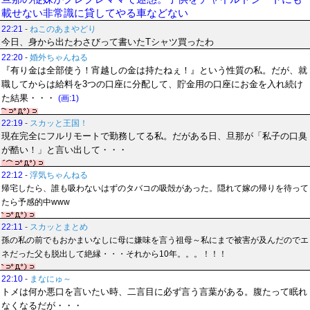
載せない非常識に貸してやる車などない
22:21
-
ねこのあまやどり
今日、身から出たわさびって書いたTシャツ買ったわ
22:20
-
婚外ちゃんねる
『有り金は全部使う！宵越しの金は持たねぇ！』という性質の私。だが、就
職してからは給料を3つの口座に分配して、貯金用の口座にお金を入れ続け
た結果・・・
(画:1)
22:19
-
スカッと王国！
現在完全にフルリモートで勤務してる私。だがある日、旦那が「私子の口臭
が酷い！」と言い出して・・・
22:12
-
浮気ちゃんねる
帰宅したら、誰も吸わないはずのタバコの吸殻があった。隠れて嫁の帰りを待って
たら予感的中www
22:11
-
スカッとまとめ
孫の私の前でもおかまいなしに母に嫌味を言う祖母～私にまで被害が及んだのでエ
ネだった父も脱出して絶縁・・・それから10年。。。！！！
22:10
-
まなにゅ～
トメは何か悪口を言いたい時、二言目に必ず言う言葉がある。腹たって眠れ
なくなるだが・・・