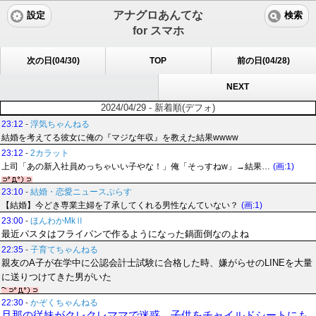
アナグロあんてな
設定
検索
for スマホ
次の日(04/30)
TOP
前の日(04/28)
NEXT
2024/04/29 - 新着順(デフォ)
23:12
-
浮気ちゃんねる
結婚を考えてる彼女に俺の『マジな年収』を教えた結果wwww
23:12
-
2カラット
上司「あの新入社員めっちゃいい子やな！」俺「そっすねw」→結果…
(画:1)
23:10
-
結婚・恋愛ニュースぷらす
【結婚】今どき専業主婦を了承してくれる男性なんていない？
(画:1)
23:00
-
ほんわかMkⅡ
最近パスタはフライパンで作るようになった鍋面倒なのよね
22:35
-
子育てちゃんねる
親友のA子が在学中に公認会計士試験に合格した時、嫌がらせのLINEを大量
に送りつけてきた男がいた
22:30
-
かぞくちゃんねる
旦那の従妹がクレクレママで迷惑。子供をチャイルドシートにも