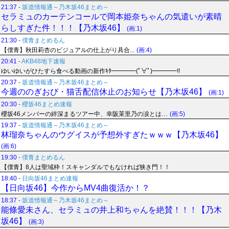
21:37
-
坂道情報通～乃木坂46まとめ～
セラミュのカーテンコールで岡本姫奈ちゃんの気遣いが素晴
らしすぎた件！！！【乃木坂46】
(画:1)
21:30
-
僕青まとめるん
【僕青】秋田莉杏のビジュアルの仕上がり具合...
(画:4)
20:41
-
AKB48地下速報
ゆいゆいがひたすら食べる動画の新作ｷﾀ━━━━(ﾟ∀ﾟ)━━━━!!
20:37
-
坂道情報通～乃木坂46まとめ～
今週ののぎおび・猫舌配信休止のお知らせ【乃木坂46】
(画:1)
20:30
-
櫻坂46まとめ速報
櫻坂46メンバーの絆深まるツアー中、幸阪茉里乃の涙とは…
(画:5)
19:37
-
坂道情報通～乃木坂46まとめ～
林瑠奈ちゃんのウグイスが予想外すぎたｗｗｗ【乃木坂46】
(画:6)
19:30
-
僕青まとめるん
【僕青】8人は聖域枠！スキャンダルでもなければ狭き門！！
18:40
-
日向坂46まとめ速報
【日向坂46】今作からMV4曲復活か！？
18:37
-
坂道情報通～乃木坂46まとめ～
能條愛未さん、セラミュの井上和ちゃんを絶賛！！！【乃木
坂46】
(画:3)