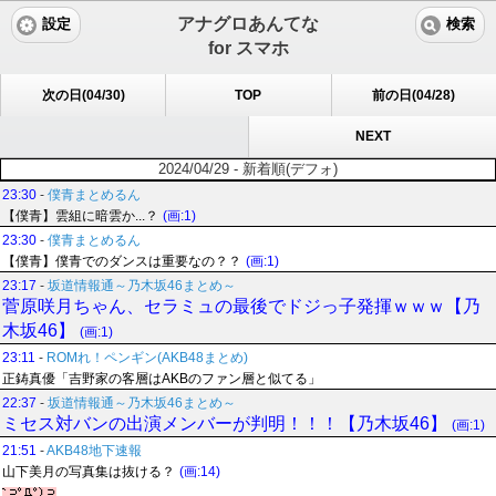
アナグロあんてな
設定
検索
for スマホ
次の日(04/30)
TOP
前の日(04/28)
NEXT
2024/04/29 - 新着順(デフォ)
23:30
-
僕青まとめるん
【僕青】雲組に暗雲か...？
(画:1)
23:30
-
僕青まとめるん
【僕青】僕青でのダンスは重要なの？？
(画:1)
23:17
-
坂道情報通～乃木坂46まとめ～
菅原咲月ちゃん、セラミュの最後でドジっ子発揮ｗｗｗ【乃
木坂46】
(画:1)
23:11
-
ROMれ！ペンギン(AKB48まとめ)
正鋳真優「吉野家の客層はAKBのファン層と似てる」
22:37
-
坂道情報通～乃木坂46まとめ～
ミセス対バンの出演メンバーが判明！！！【乃木坂46】
(画:1)
21:51
-
AKB48地下速報
山下美月の写真集は抜ける？
(画:14)