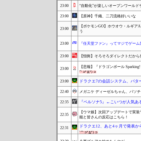
23:00
“自動化”が楽しいオープンワール
23:00
【原神】千織、二刀流格好いいな
【ポケモンGO】ホウオウ・ルギアA
23:00
う
23:00
『任天堂ファン』ってマジでゲーム
23:00
【恒例】そろそろダイレクトだから
【悲報】『ドラゴンボール Sparkin
23:00
ドラクエ7の会話システム、パタ
23:00
22:40
メガニケ ディーゼルちゃん、パソチ
『ペルソナ5』←こいつが人気あ
22:35
【ウマ娘】次回アップデートで実装
22:35
能と皆さんの反応はこちら！
ドラクエ12、あと4ヶ月で発表か
22:31