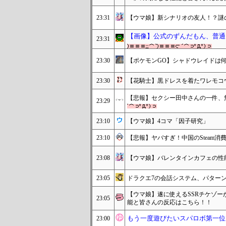
23:31
【ウマ娘】新シナリオの友人！？謎
【画像】公式のずんだもん、普通
23:31
23:30
【ポケモンGO】シャドウレイドは
23:30
【花騎士】黒ドレスを着たワレモコ
【悲報】セクシー田中さんの一件、
23:29
23:10
【ウマ娘】4コマ「因子研究」
23:10
【悲報】ヤバすぎ！中国のSteam消
23:08
【ウマ娘】バレンタインカフェの性
23:05
ドラクエ7の会話システム、パター
【ウマ娘】遂に使えるSSRチケゾー
23:05
能と皆さんの反応はこちら！！
もう一度遊びたいスパロボ第一位
23:00