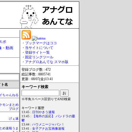
スポ
・
ブックマークはココ
像・動画
・
当サイトについて
・
登録サイト一覧
・
固定リンクツール
・
アナグロあんてな スマホ版
登録ブログ数 : 472
総記事数 : 8805741
更新 : 08/07(金)13:41
イト名
キーワード検索
イちゃんねる
※半角スペース区切りでAND検索
ケモンまとめ
キーワード履歴
ブログ
13:45 :
日刊やきう速報
13:45 :
【海外の反応】 パンドラの憂
げぇ速
鬱
13:44 :
ハウメニージャパン！
とめ速報うま
13:41 :
女子アナお宝画像速報