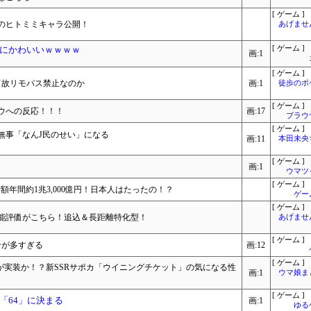
[ ゲーム ]
のヒトミミキャラ公開！
あげませ
にかわいいｗｗｗｗ
[ ゲーム ]
画:1
[ ゲーム ]
何故リモパス禁止なのか
画:1
徒歩のポ
[ ゲーム ]
ウへの反応！！！
画:17
ブラウ
[ ゲーム ]
無事「なんJ民のせい」になる
画:11
本田未央
[ ゲーム ]
画:1
ウマツ
[ ゲーム ]
費額年間約1兆3,000億円！日本人はたったの！？
ゲー
[ ゲーム ]
能評価がこちら！追込＆長距離特化型！
あげませ
[ ゲーム ]
ンが多すぎる
画:12
[ ゲーム ]
が実装か！？新SSRサポカ「ウイニングチケット」の気になる性
画:1
ウマ娘ま
[ ゲーム ]
「64」に決まる
画:1
ゆる