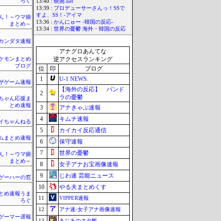
ろぐ
13:40 :
映画.net
13:39 :
プロデューサーさんっ！SSで
すよ、SS！-アイマ
ん！～ウマ娘
13:36 :
かんにゅー -韓国の反応-
まとめ～
13:34 :
世界の憂鬱 海外・韓国の反応
カンダタ速報
アナグロあんてな
逆アクセスランキング
ケモンまとめ
ブログ
位
印
ブログ
1
U-1 NEWS.
ザゲーム速報
【海外の反応】 パンド
2
ラの憂鬱
ちゃん応援ま
とめ速報
3
アナきゃぷ速報
4
キムチ速報
イちゃんねる
5
カイカイ反応通信
ムまとめ速報
6
保守速報
7
世界の憂鬱
ん！～ウマ娘
まとめ～
8
女子アナお宝画像速報
9
じわ速 芸能ニュース
ゲーハーの窓
10
やる夫まとめくす
とめ速報うま
11
VIPPER速報
ろぐ
12
アナ速‐女子アナ画像速報
ゲーマー遅報
13
あじあのネタ帳