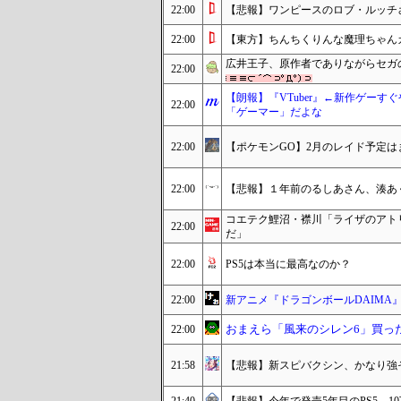
22:00
【悲報】ワンピースのロブ・ルッチ
22:00
【東方】ちんちくりんな魔理ちゃん
広井王子、原作者でありながらセガ
22:00
【朗報】『VTuber』←新作ゲー
22:00
「ゲーマー」だよな
22:00
【ポケモンGO】2月のレイド予定
22:00
【悲報】１年前のるしあさん、湊あくあ
コエテク鯉沼・襟川「ライザのアト
22:00
だ」
22:00
PS5は本当に最高なのか？
22:00
新アニメ『ドラゴンボールDAIMA
おまえら「風来のシレン6」買っ
22:00
21:58
【悲報】新スピバクシン、かなり強