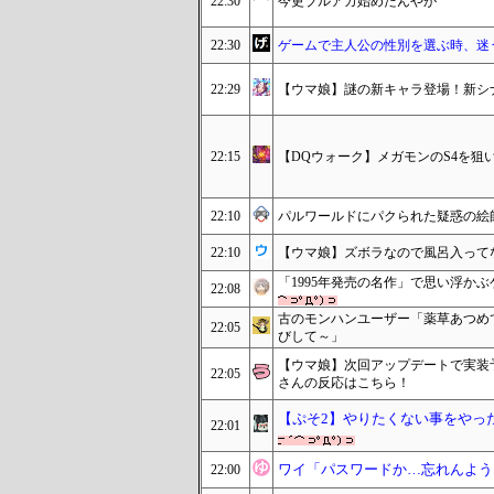
22:30
今更ブルアカ始めたんやが
22:30
ゲームで主人公の性別を選ぶ時、迷
22:29
【ウマ娘】謎の新キャラ登場！新シ
22:15
【DQウォーク】メガモンのS4を狙
22:10
パルワールドにパクられた疑惑の絵
22:10
【ウマ娘】ズボラなので風呂入って
「1995年発売の名作」で思い浮かぶ
22:08
古のモンハンユーザー「薬草あつめ
22:05
びして～」
【ウマ娘】次回アップデートで実装
22:05
さんの反応はこちら！
【ぷそ2】やりたくない事をやっ
22:01
ワイ「パスワードか…忘れんよう
22:00