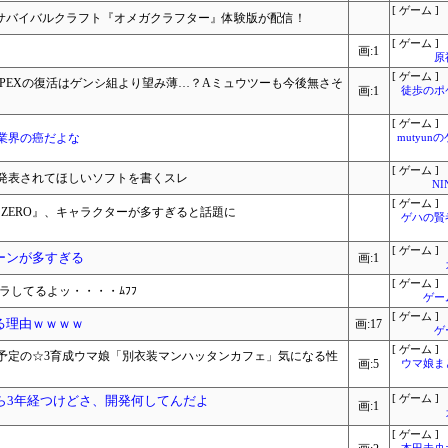
[ ゲーム ]
ドサバイバルクラフト『オメガクラフター』体験版が配信！
[ ゲーム ]
画:1
原
[ ゲーム ]
PEXの復活はゲンシ組より望み薄…？Aミュウツーも今後無さそ
画:1
徒歩のポ
[ ゲーム ]
業界の癌だよな
mutyun
[ ゲーム ]
発表されてほしいソフトを書くスレ
NI
[ ゲーム ]
g! ZERO』、キャラクターが多すぎると話題に
ゲハの賢
[ ゲーム ]
ーンが多すぎる
画:1
[ ゲーム ]
ラしてるよッ・・・・ﾑﾌﾌ
ゲー
[ ゲーム ]
る理由ｗｗｗｗ
画:17
ゲ
[ ゲーム ]
予定の☆3育成ウマ娘「別衣装マンハッタンカフェ」気になる性
画:5
ウマ娘ま
ら3年経つけどさ、開発何してんだよ
[ ゲーム ]
画:1
[ ゲーム ]