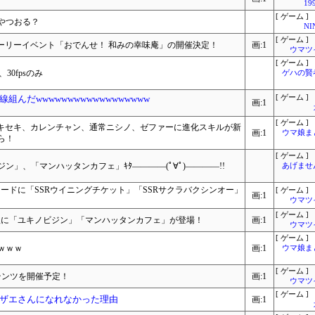
1
[ ゲーム ]
やつおる？
NI
[ ゲーム ]
り、ストーリーイベント「おでんせ！ 和みの幸味庵」の開催決定！
画:1
ウマツ
[ ゲーム ]
30fpsのみ
ゲハの賢
組んだwwwwwwwwwwwwwwwwww
[ ゲーム ]
画:1
[ ゲーム ]
フジキセキ、カレンチャン、通常ニシノ、ゼファーに進化スキルが新
画:1
ウマ娘ま
ら！
[ ゲーム ]
」、「マンハッタンカフェ」ｷﾀ――――(ﾟ∀ﾟ)――――!!
あげませ
トカードに「SSRウイニングチケット」「SSRサクラバクシンオー」
[ ゲーム ]
画:1
ウマツ
[ ゲーム ]
ウマ娘に「ユキノビジン」「マンハッタンカフェ」が登場！
画:1
ウマツ
[ ゲーム ]
ｗｗｗ
画:1
ウマ娘ま
[ ゲーム ]
テンツを開催予定！
画:1
ウマツ
[ ゲーム ]
ザエさんになれなかった理由
画:1