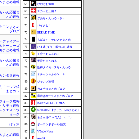
ムまとめ速報
69
けおけお速報
69
スカッと王国！
ちゃん応援ま
とめ速報
71
ぎあちゃんねる（仮）
72
バイクと！
ケモンまとめ
ブログ
72
BREAK TIME
74
もばます｜デレステまとめ
 - ファイアー
ムヒーローズ
75
ひま速(°∀°) -暇つぶし速報-
略まとめ速報
75
子育てちゃんねる
ちゃん応援ま
77
黄昏ちゃんねる
とめ速報
78
阪神タイガースちゃんねる
79
Ｚチャンネル＠ＶＩＰ
カンダタ速報
80
ジャンプ速報
ん！～ウマ娘
80
カルチョまとめブログ
まとめ～
82
鷹速@ホークスまとめブログ
ウォーク攻略
83
BABYMETAL TIMES
クオリティ速報
ンクエストウ
83
footballnet【サッカー5chまとめ】
ォーク
85
もきゅ速(*´ω`*)人(´･ェ･｀)
げぇ速
86
ポーランドボール 翻訳
87
VTuberNews
ムまとめ速報
88
チゲ速