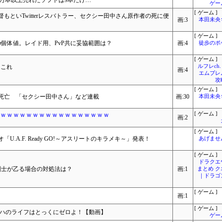
0万本以上売れたソフトは9本だけ…
ゲー
[ ゲーム ]
もといTwitterレスバトラー、セクシー田中さん原作者の死に便
画:3
本田未央
[ ゲーム ]
個体値。レイド用、PvP共に妥協範囲は？
画:4
徒歩のポ
[ ゲーム ]
←これ
ルフレch.
画:4
エムブレ
攻
[ ゲーム ]
死亡 「セクシー田中さん」など連載
画:30
本田未央
らｗｗｗｗｗｗｗｗｗｗｗｗｗｗｗｗｗ
[ ゲーム ]
画:2
[ ゲーム ]
.A.F. Ready GO!～アスリートのキラメキ～」発表！
あげませ
[ ゲーム ]
ドラクエ
剣士が乙る場合の対処法は？
画:1
まとめ 
｜ドラゴ
[ ゲーム ]
画:1
[ ゲーム ]
ラハのライフはとっくにゼロよ！【動画】
ゲー