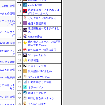
14
mashlife通信
Game+速報
広島東洋カープまとめブロ
15
グ | かーぷぶーん
神まとめ速報
16
どんぐりこ - 海外の反応
ケモンまとめ
17
厳選！韓国情報
ブログ
坂道情報通～乃木坂46まと
18
め～
のゲーム+αブロ
グ
19
Glauber通信
働くモノニュース : 人生VIP
20
N-GAME速報
職人ブログwww
21
かんにゅー - 韓国の反応
者の戯言ブロ
グ
22
登山ちゃんねる
23
F1情報通
カンダタ速報
24
ヒロイモノ中毒
ムまとめ速報
25
汎用型自作PCまとめ
26
なんJミュージアム
ーハー黙示録
27
日向坂46まとめ速報
とめ速報うま
28
ネラーボイス
ろぐ
29
海外トークログ
カンダタ速報
30
明日は何を食べようか
31
もえるあじあ(･∀･)