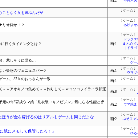
画:2
本田未央
[ ゲーム ]
うことなく女を選ぶんだが
[ ゲーム ]
ナリオ枠か！？
あげませ
[ ゲーム ]
ドラクエ
いに行くタイミングとは？
画:1
まとめ 
｜ドラゴ
[ ゲーム ]
師、悲しそうに語る…
ゲー
[ ゲーム ]
ない疑惑のヴェニュスパーク
画:1
ウマツ
ゲーム、87％のおっさんが一致
[ ゲーム ]
画:1
て～ｗアオキノコ集めて～ｗ釣りして～ｗコソコソイライラ卵運
[ ゲーム ]
画:8
[ ゲーム ]
予定の☆3育成ウマ娘「別衣装ユキノビジン」気になる性能と皆
画:2
ウマ娘ま
[ ゲーム ]
たほうが金を稼げるのはリアルもゲームも同じだよな
画:2
ぷそファン
[ ゲーム ]
に紙にメモして保管したろ！」
ゆる