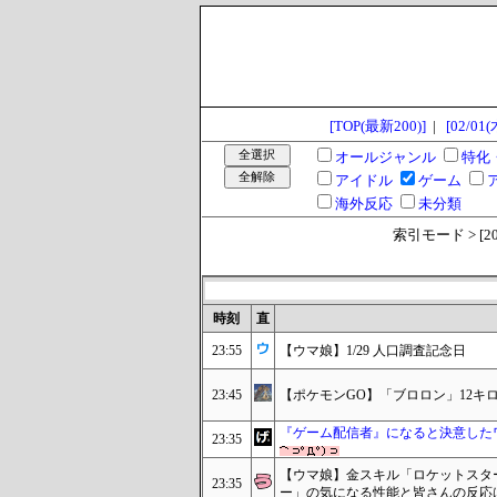
[TOP(最新200)]
|
[02/01(
オールジャンル
特化
アイドル
ゲーム
海外反応
未分類
索引モード > [2024
時刻
直
23:55
【ウマ娘】1/29 人口調査記念日
23:45
【ポケモンGO】「ブロロン」12キ
『ゲーム配信者』になると決意した
23:35
【ウマ娘】金スキル「ロケットスタ
23:35
ー」の気になる性能と皆さんの反応