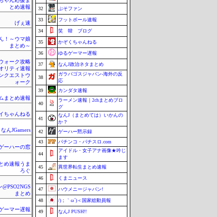
ちゃん応援ま
とめ速報
32
ぷそファン
33
フットボール速報
げぇ速
34
笑 韓 ブログ
ん！～ウマ娘
35
かぞくちゃんねる
まとめ～
36
ゆるゲーマー遅報
ウォーク攻略
37
なんJ政治ネタまとめ
クオリティ速報
ガラパゴスジャパン-海外の反
ンクエストウ
38
応
ォーク
39
カンダタ速報
ムまとめ速報
ラーメン速報｜2chまとめブロ
40
グ
イちゃんねる
なんJ（まとめては）いかんの
41
か？
なんJGamers
42
ゲーハー黙示録
43
パチンコ・パチスロ.com
ゲーハーの窓
アイドル・女子アナ画像★吟じ
44
ます
とめ速報うま
45
異世界転生まとめ速報
ろぐ
46
くまニュース
@PSO2NGS
47
ハウメニージャパン!
まとめ
48
/)；｀ω´)＜国家総動員報
ゲーマー遅報
49
なんJ PUSH!!