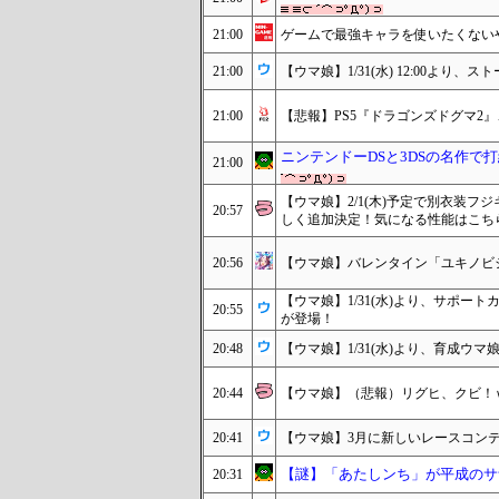
21:00
ゲームで最強キャラを使いたくない
21:00
【ウマ娘】1/31(水) 12:00よ
21:00
【悲報】PS5『ドラゴンズドグマ2』、
ニンテンドーDSと3DSの名作で打線
21:00
【ウマ娘】2/1(木)予定で別衣装
20:57
しく追加決定！気になる性能はこち
20:56
【ウマ娘】バレンタイン「ユキノビジン
【ウマ娘】1/31(水)より、サポー
20:55
が登場！
20:48
【ウマ娘】1/31(水)より、育成
20:44
【ウマ娘】（悲報）リグヒ、クビ！
20:41
【ウマ娘】3月に新しいレースコン
【謎】「あたしンち」が平成のサ
20:31