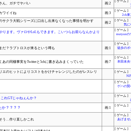
[ ゲーム ]
さん、ガチでヤバい
画:2
[ ゲーム ]
カワイイね
画:3
2ch
のサクラ大戦シリーズに口出し出来なくなった事情を明かす
[ ゲーム ]
画:2
気に
[ ゲーム ]
すぐやります。ヴァロやLoLもできます。こいつらお前らなんかより
mutyun
[ ゲーム ]
はまだ？ラブトロスが来るという噂も
画:1
徒歩のポ
[ ゲーム ]
の同棲事実をTwitterと5chに書き込みまくっていた
画:7
本田未央
リエのヒットによりコストをかけチャレンジしたのがレスレリ
[ ゲーム ]
NI
[ ゲーム ]
ゲハの賢
[ ゲーム ]
』これGTじゃねぇんか？
[ ゲーム ]
たか？？？？
画:1
[ ゲーム ]
そう…作り直しかこれ
あげませ
[ ゲーム ]