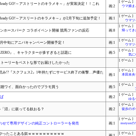
[ ゲーム ]
 Ready GO!～アストリートのキラメキ～」が実装決定！！これ
画:2
ウマ娘ま
[ ゲーム ]
 Ready GO!～アスリートのキラメキ～』が2月下旬に追加予定！
画:1
ウマツ
[ ゲーム ]
ザンホースパーク コラボイベント開催 競馬ファンの反応
画:8
帰ってき
[ ゲーム ]
2月中旬にアニバキャンペーン開催予定！
画:1
ウマツ
[ ゲーム ]
g! ZERO』、キャラクターが多すぎると話題に
画:5
気に
[ ゲーム ]
ストーリーをベストな形でお届けしたかった
[ ゲーム ]
み!?『スクフェス2』1年持たずにサービス終了の衝撃…声優た
画:1
本田未央
[ ゲーム ]
視聴ワイ、面白かったのでプラモ買う
画:5
[ ゲーム ]
ば
画:2
ゆる
[ ゲーム ]
い「沼」に嵌ってる奴おる？
画:2
徒歩のポ
[ ゲーム ]
合わせて専用デザインの純正コントローラーを発売
画:1
mutyun
やったことある奴ｗｗｗｗｗｗｗｗｗｗ
[ ゲーム ]
画:1