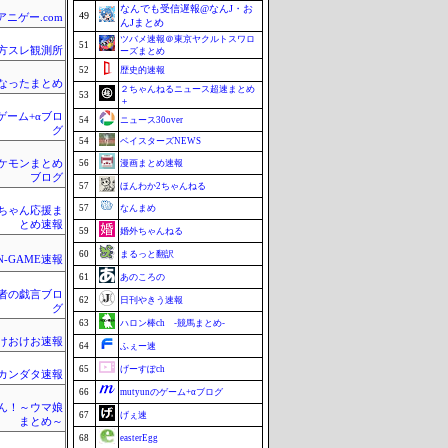
なんでも受信遅報@なんJ・お
49
アニゲー.com
んJまとめ
ツバメ速報＠東京ヤクルトスワロ
51
東方スレ観測所
ーズまとめ
52
歴史的速報
なったまとめ
２ちゃんねるニュース超速まとめ
53
＋
のゲーム+αブロ
54
ニュース30over
グ
54
ベイスターズNEWS
ケモンまとめ
56
漫画まとめ速報
ブログ
57
ほんわか2ちゃんねる
57
なんまめ
ちゃん応援ま
とめ速報
59
婚外ちゃんねる
60
まるっと翻訳
N-GAME速報
61
あのころの
者の戯言ブロ
62
日刊やきう速報
グ
63
ハロン棒ch -競馬まとめ-
けおけお速報
64
ふぇー速
65
げーすぽch
カンダタ速報
66
mutyunのゲーム+αブログ
ん！～ウマ娘
67
げぇ速
まとめ～
68
easterEgg