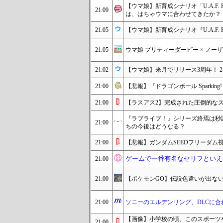
【ウマ娘】新育成シナリオ「U.A.F.
21:09
は、はちゃウマに合わせてきたか？
21:05
【ウマ娘】新育成シナリオ『U.A.F.
21:05
ウマ娘 プリティーダービー × ノー
21:02
【ウマ娘】来月でリリース3周年！ 
21:00
【悲報】『ドラゴンボール Sparkin
21:00
【ラスアス2】完成された圧倒的な
『ラブライブ！』シリーズ終焉は秒読
21:00
ちの今後はどうなる？
21:00
【悲報】ガンダムSEEDフリーダム
ゲームで一番有名なセリフといえ
21:00
21:00
【ポケモンGO】伝説色違いが出な
21:00
ソニーのエルデンリング、DLCに
【画像】小学校の頃、このスポーツ
21:00