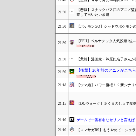
21:40
【悲報】今年で発売5年目のPS5、1
【悲報】スナックバス江のアニメ監督
21:30
乗して言いたい放題
21:30
【ポケモンGO】シャドウポケモンの
【FEH】ベルナデッタ人気投票1位
21:30
21:30
【悲報】漫画家・芦原妃名子さんが
【衝撃】20年前のアニメがこち
21:30
21:18
【ウマ娘】パワー復権！？新シナリオ「U
21:15
【DQウォーク】あくまのしょで魔
21:10
ゲームで一番有名なセリフと言えば
21:10
【ロマサガRS】もうやめて！シェ