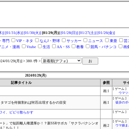
木)]
[01/31(水)]
[01/30(火)]
[01/29(月)]
[01/28(日)]
[01/27(土)]
[01/26(金)]
・専門
VIP・ネタ
なんJ・野球
サッカー
ニュース
東亜
芸
アニメ・漫画
Vtube
生活
AA・SS
教養
競馬・パチンコ
画
/01/29(月)] > 380 /件 >
2024/01/29(月)
記事タイトル
参照
サ
[ ゲーム ]
画:1
ウマツ
[ ゲーム ]
ロタマゴを何個割れば何匹出現するかの目安
画:1
徒歩のポ
ワイ、ビビり散らかす
[ ゲーム ]
[ ゲーム ]
ート」で短距離人権濃厚か！？新SSRサポカ「サクラバクシンオ
画:2
ウマ娘ま
はこちら！！