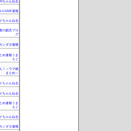
990ちゃんねる
N-GAME速報
イちゃんねる
者の戯言ブロ
グ
カンダタ速報
とめ速報うま
ろぐ
ん！～ウマ娘
まとめ～
イちゃんねる
イちゃんねる
とめ速報うま
ろぐ
イちゃんねる
カンダタ速報